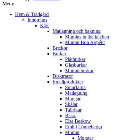
Meny
Hem & Trädgård
Innomhus
Kök
Matlagning och bakning
Mumins in the kitchen
Mumin Bon Appétit
Brickor
Burkar
Plåtburkar
Glasburkar
Mumin burkar
Disktrasor
Emaljprodukter
Smurfarna
Matlagning
Muggar
Skålar
Tallrikar
Basic
Elsa Beskow
Emil i Lönneberga
Mumin
Muggar