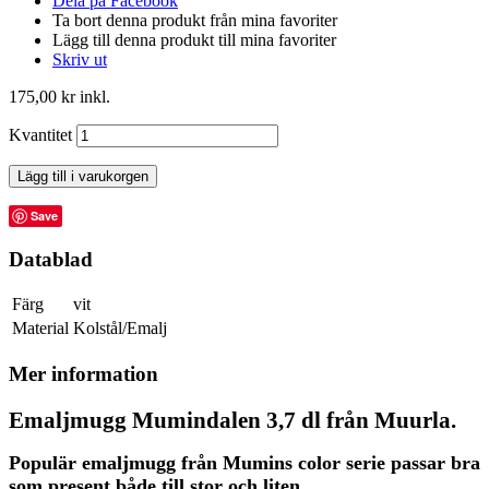
Dela på Facebook
Ta bort denna produkt från mina favoriter
Lägg till denna produkt till mina favoriter
Skriv ut
175,00 kr
inkl.
Kvantitet
Lägg till i varukorgen
Save
Datablad
Färg
vit
Material
Kolstål/Emalj
Mer information
Emaljmugg Mumindalen 3,7 dl från Muurla.
Populär emaljmugg från Mumins color serie passar bra
som present både till stor och liten.