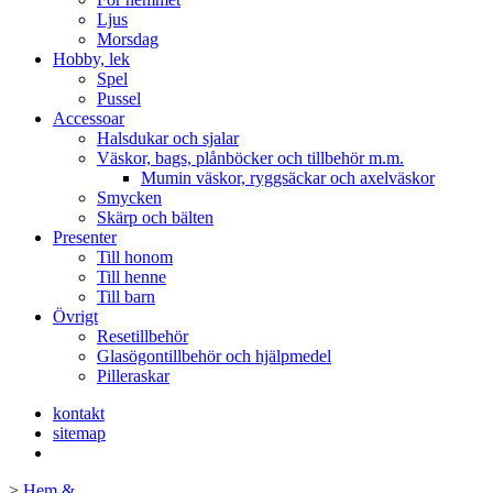
Ljus
Morsdag
Hobby, lek
Spel
Pussel
Accessoar
Halsdukar och sjalar
Väskor, bags, plånböcker och tillbehör m.m.
Mumin väskor, ryggsäckar och axelväskor
Smycken
Skärp och bälten
Presenter
Till honom
Till henne
Till barn
Övrigt
Resetillbehör
Glasögontillbehör och hjälpmedel
Pilleraskar
kontakt
sitemap
>
Hem &