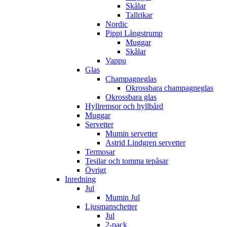
Skålar
Tallrikar
Nordic
Pippi Långstrump
Muggar
Skålar
Vappu
Glas
Champagneglas
Okrossbara champagneglas
Okrossbara glas
Hyllremsor och hyllbård
Muggar
Servetter
Mumin servetter
Astrid Lindgren servetter
Termosar
Tesilar och tomma tepåsar
Övrigt
Inredning
Jul
Mumin Jul
Ljusmanschetter
Jul
2-pack