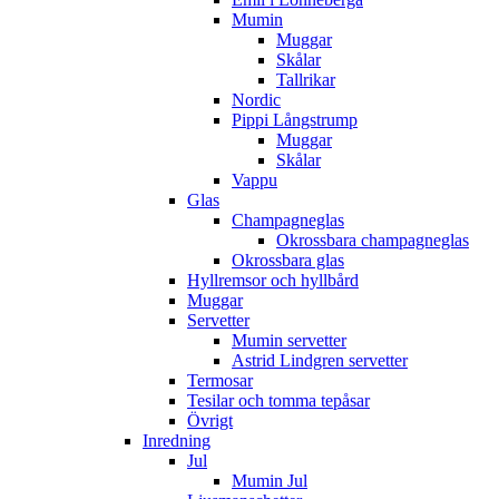
Mumin
Muggar
Skålar
Tallrikar
Nordic
Pippi Långstrump
Muggar
Skålar
Vappu
Glas
Champagneglas
Okrossbara champagneglas
Okrossbara glas
Hyllremsor och hyllbård
Muggar
Servetter
Mumin servetter
Astrid Lindgren servetter
Termosar
Tesilar och tomma tepåsar
Övrigt
Inredning
Jul
Mumin Jul