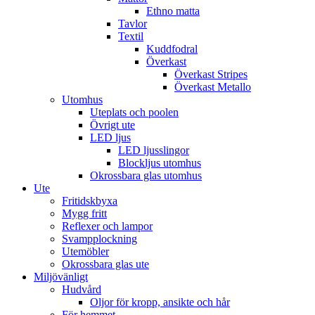
Ethno matta
Tavlor
Textil
Kuddfodral
Överkast
Överkast Stripes
Överkast Metallo
Utomhus
Uteplats och poolen
Övrigt ute
LED ljus
LED ljusslingor
Blockljus utomhus
Okrossbara glas utomhus
Ute
Fritidskbyxa
Mygg fritt
Reflexer och lampor
Svampplockning
Utemöbler
Okrossbara glas ute
Miljövänligt
Hudvård
Oljor för kropp, ansikte och hår
För hemmet