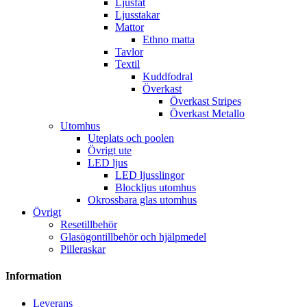
Ljusfat
Ljusstakar
Mattor
Ethno matta
Tavlor
Textil
Kuddfodral
Överkast
Överkast Stripes
Överkast Metallo
Utomhus
Uteplats och poolen
Övrigt ute
LED ljus
LED ljusslingor
Blockljus utomhus
Okrossbara glas utomhus
Övrigt
Resetillbehör
Glasögontillbehör och hjälpmedel
Pilleraskar
Information
Leverans