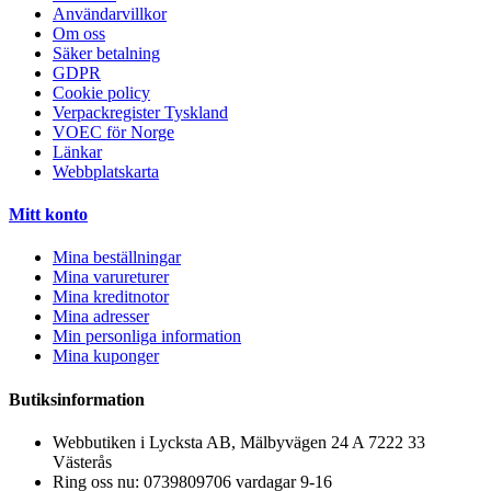
Användarvillkor
Om oss
Säker betalning
GDPR
Cookie policy
Verpackregister Tyskland
VOEC för Norge
Länkar
Webbplatskarta
Mitt konto
Mina beställningar
Mina varureturer
Mina kreditnotor
Mina adresser
Min personliga information
Mina kuponger
Butiksinformation
Webbutiken i Lycksta AB, Mälbyvägen 24 A 7222 33
Västerås
Ring oss nu:
0739809706 vardagar 9-16