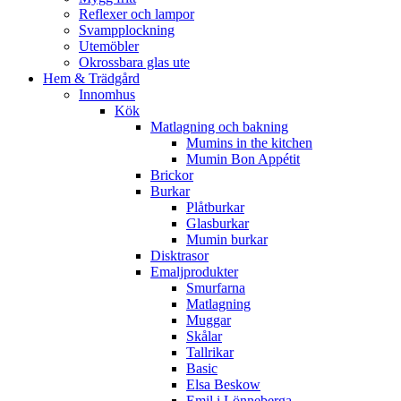
Reflexer och lampor
Svampplockning
Utemöbler
Okrossbara glas ute
Hem & Trädgård
Innomhus
Kök
Matlagning och bakning
Mumins in the kitchen
Mumin Bon Appétit
Brickor
Burkar
Plåtburkar
Glasburkar
Mumin burkar
Disktrasor
Emaljprodukter
Smurfarna
Matlagning
Muggar
Skålar
Tallrikar
Basic
Elsa Beskow
Emil i Lönneberga