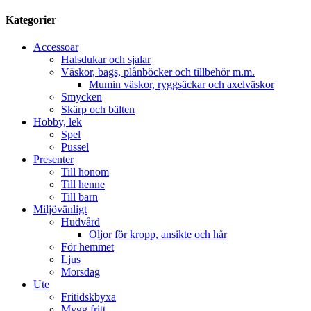
Kategorier
Accessoar
Halsdukar och sjalar
Väskor, bags, plånböcker och tillbehör m.m.
Mumin väskor, ryggsäckar och axelväskor
Smycken
Skärp och bälten
Hobby, lek
Spel
Pussel
Presenter
Till honom
Till henne
Till barn
Miljövänligt
Hudvård
Oljor för kropp, ansikte och hår
För hemmet
Ljus
Morsdag
Ute
Fritidskbyxa
Mygg fritt