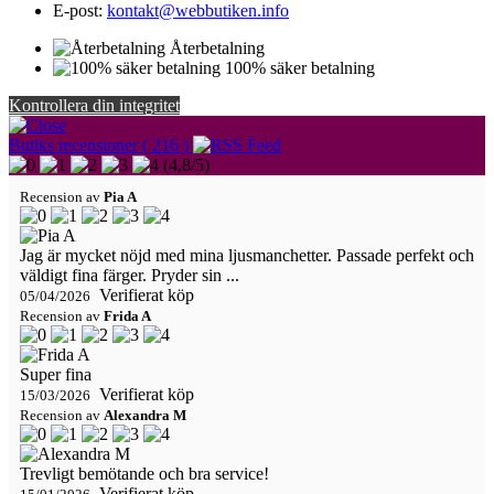
E-post:
kontakt@webbutiken.info
Återbetalning
100% säker betalning
Kontrollera din integritet
Butiks recensioner ( 216 )
(
4,8
/
5
)
Recension av
Pia A
Jag är mycket nöjd med mina ljusmanchetter. Passade perfekt och
väldigt fina färger. Pryder sin ...
Verifierat köp
05/04/2026
Recension av
Frida A
Super fina
Verifierat köp
15/03/2026
Recension av
Alexandra M
Trevligt bemötande och bra service!
Verifierat köp