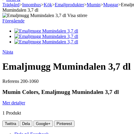
Trädgård
>
Innomhus
>
Kök
>
Emaljprodukter
>
Mumin
>
Muggar
>
Emalj
Mumindalen 3,7 dl
Visa större
Föregående
Nästa
Emaljmugg Mumindalen 3,7 dl
Referens
200-1060
Mumin Colors, Emaljmugg Mumindalen 3,7 dl
Mer detaljer
1
Produkt
Twittra
Dela
Google+
Pinterest