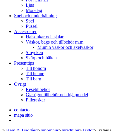
Ljus
Morsdag
Spel och underhållning
Spel
Pussel
Accessoarer
Halsdukar och sjalar
Väskor, bags och tillbehör m.m.
Mumin väskor och axelväskor
Smycken
Skärp och bälten
Presenttips
Till honom
Till henne
Till barn
Övrigt
Resetillbehör
Glasögontillbehör och hjälpmedel
Pilleraskar
contacto
mapa sitio
>
Hem & Trädgård
>
Innomhus
>
Inredning
>
Tavlor
>
Trätavla