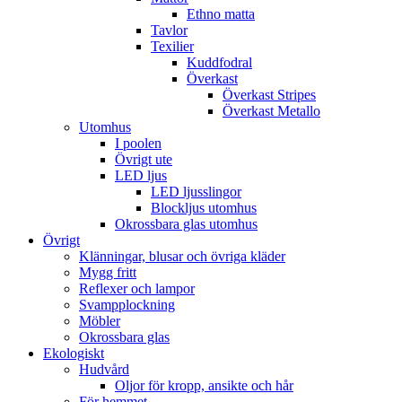
Ethno matta
Tavlor
Texilier
Kuddfodral
Överkast
Överkast Stripes
Överkast Metallo
Utomhus
I poolen
Övrigt ute
LED ljus
LED ljusslingor
Blockljus utomhus
Okrossbara glas utomhus
Övrigt
Klänningar, blusar och övriga kläder
Mygg fritt
Reflexer och lampor
Svampplockning
Möbler
Okrossbara glas
Ekologiskt
Hudvård
Oljor för kropp, ansikte och hår
För hemmet