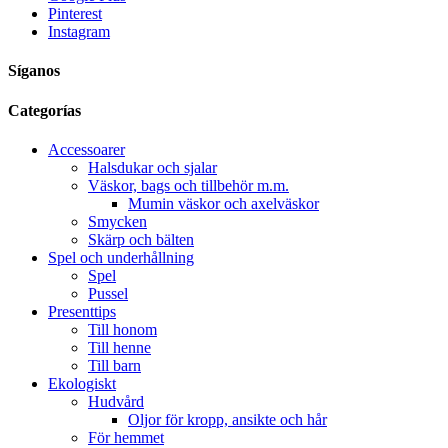
Pinterest
Instagram
Síganos
Categorías
Accessoarer
Halsdukar och sjalar
Väskor, bags och tillbehör m.m.
Mumin väskor och axelväskor
Smycken
Skärp och bälten
Spel och underhållning
Spel
Pussel
Presenttips
Till honom
Till henne
Till barn
Ekologiskt
Hudvård
Oljor för kropp, ansikte och hår
För hemmet