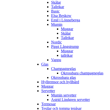
Skålar
Tallrikar
Basic
Elsa Beskow
Emil i Lönneberga
Mumin
Muggar
Skålar
Tallrikar
Nordic
Pippi Långstrump
Muggar
tallrikar
Vappu
Glas
Champagneglas
Okrossbara champagneglas
Okrossbara glas
Hyllremsor och hyllbård
Muggar
Servetter
Mumin servetter
Astrid Lindgren servetter
Termosar
Tesilar och tomma tepåsar