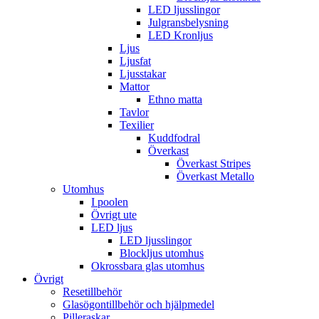
LED ljusslingor
Julgransbelysning
LED Kronljus
Ljus
Ljusfat
Ljusstakar
Mattor
Ethno matta
Tavlor
Texilier
Kuddfodral
Överkast
Överkast Stripes
Överkast Metallo
Utomhus
I poolen
Övrigt ute
LED ljus
LED ljusslingor
Blockljus utomhus
Okrossbara glas utomhus
Övrigt
Resetillbehör
Glasögontillbehör och hjälpmedel
Pilleraskar