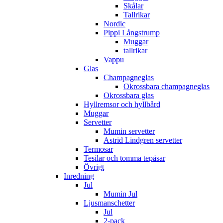
Skålar
Tallrikar
Nordic
Pippi Långstrump
Muggar
tallrikar
Vappu
Glas
Champagneglas
Okrossbara champagneglas
Okrossbara glas
Hyllremsor och hyllbård
Muggar
Servetter
Mumin servetter
Astrid Lindgren servetter
Termosar
Tesilar och tomma tepåsar
Övrigt
Inredning
Jul
Mumin Jul
Ljusmanschetter
Jul
2-pack