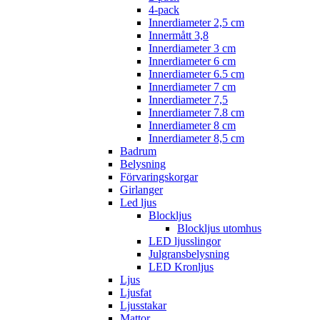
4-pack
Innerdiameter 2,5 cm
Innermått 3,8
Innerdiameter 3 cm
Innerdiameter 6 cm
Innerdiameter 6.5 cm
Innerdiameter 7 cm
Innerdiameter 7,5
Innerdiameter 7.8 cm
Innerdiameter 8 cm
Innerdiameter 8,5 cm
Badrum
Belysning
Förvaringskorgar
Girlanger
Led ljus
Blockljus
Blockljus utomhus
LED ljusslingor
Julgransbelysning
LED Kronljus
Ljus
Ljusfat
Ljusstakar
Mattor