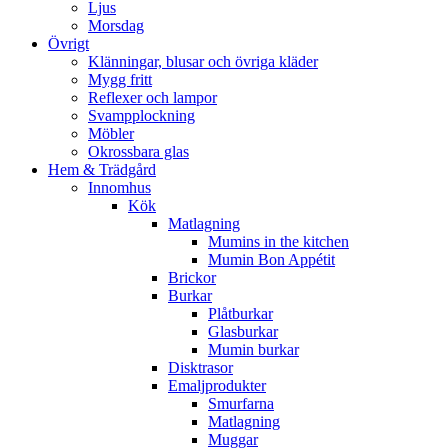
Ljus
Morsdag
Övrigt
Klänningar, blusar och övriga kläder
Mygg fritt
Reflexer och lampor
Svampplockning
Möbler
Okrossbara glas
Hem & Trädgård
Innomhus
Kök
Matlagning
Mumins in the kitchen
Mumin Bon Appétit
Brickor
Burkar
Plåtburkar
Glasburkar
Mumin burkar
Disktrasor
Emaljprodukter
Smurfarna
Matlagning
Muggar