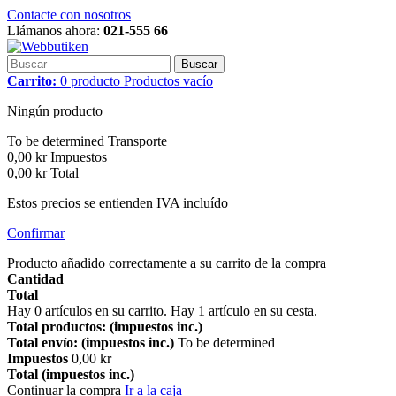
Contacte con nosotros
Llámanos ahora:
021-555 66
Buscar
Carrito:
0
producto
Productos
vacío
Ningún producto
To be determined
Transporte
0,00 kr
Impuestos
0,00 kr
Total
Estos precios se entienden IVA incluído
Confirmar
Producto añadido correctamente a su carrito de la compra
Cantidad
Total
Hay
0
artículos en su carrito.
Hay 1 artículo en su cesta.
Total productos: (impuestos inc.)
Total envío: (impuestos inc.)
To be determined
Impuestos
0,00 kr
Total (impuestos inc.)
Continuar la compra
Ir a la caja