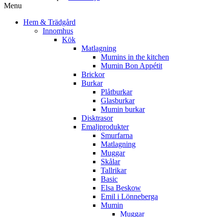
Menu
Hem & Trädgård
Innomhus
Kök
Matlagning
Mumins in the kitchen
Mumin Bon Appétit
Brickor
Burkar
Plåtburkar
Glasburkar
Mumin burkar
Disktrasor
Emaljprodukter
Smurfarna
Matlagning
Muggar
Skålar
Tallrikar
Basic
Elsa Beskow
Emil i Lönneberga
Mumin
Muggar