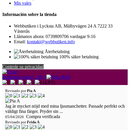
Mis vales
Información sobre la tienda
Webbutiken i Lycksta AB, Mälbyvägen 24 A 7222 33
Västerås
Llámanos ahora:
0739809706 vardagar 9-16
Email:
kontakt@webbutiken.info
Återbetalning
100% säker betalning
Controle su privacidad
Opiniones Store ( 216 )
(
4,8
/
5
)
Revisado por
Pia A
Jag är mycket nöjd med mina ljusmanchetter. Passade perfekt och
väldigt fina färger. Pryder sin ...
Compra verificada
05/04/2026
Revisado por
Frida A