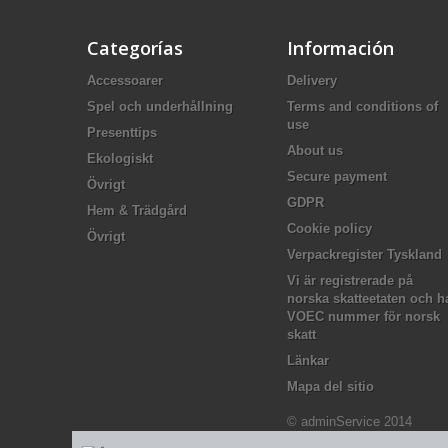
Categorías
Información
Accessoarer
Delivery
Spel och underhållning
Terms and conditions of
use
Presenttips
About us
Ekologiskt
Secure payment
Övrigt
GDPR
Hem & Trädgård
Cookie policy
Övrigt
Verpackregister Tyskland
Vi är registrerade på
norska skatteetaten och h
VOEC nummer för norsk
skatt
Länkar
Mapa del sitio
© adminService 2014