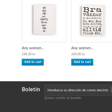
Any women...
Any women...
249,00 kr
249,00 kr
Add to cart
Add to cart
Boletín
Quiero recibir el boletín