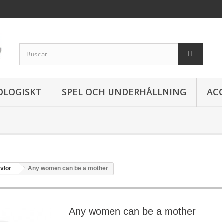
OLOGISKT
SPEL OCH UNDERHÅLLNING
AC
vlor
Any women can be a mother
Any women can be a mother