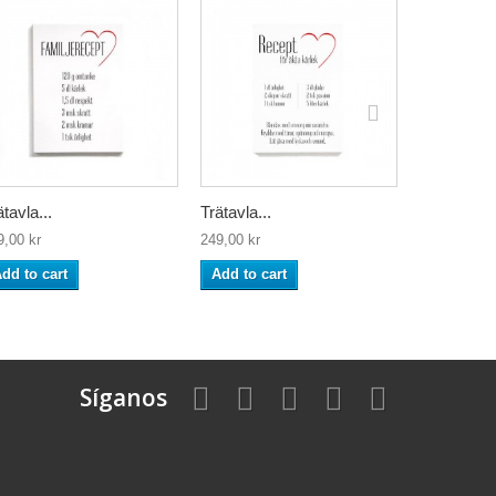
ätavla...
Trätavla...
Trätavla...
9,00 kr
249,00 kr
249,00 kr
dd to cart
Add to cart
Add to ca
Síganos