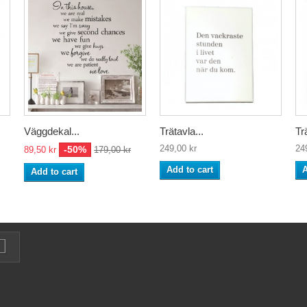
Väggdekal...
Trätavla...
Tr
249,00 kr
24
-50%
89,50 kr
179,00 kr
Add to cart
A
Add to cart