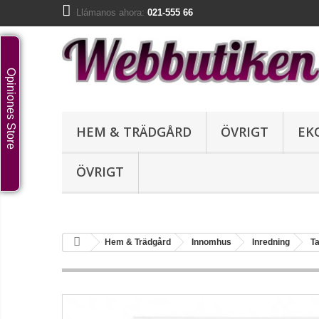
Llámanos ahora:
021-555 66
Opiniones Store
HEM & TRÄDGÅRD
ÖVRIGT
EK
ÖVRIGT
Hem & Trädgård
Innomhus
Inredning
Ta