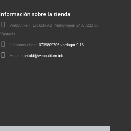
Información sobre la tienda
Webbutiken i Lycksta AB, Mälbyvägen 24 A 7222 33
Västerås
Llámanos ahora:
0739809706 vardagar 9-16
Email:
kontakt@webbutiken.info