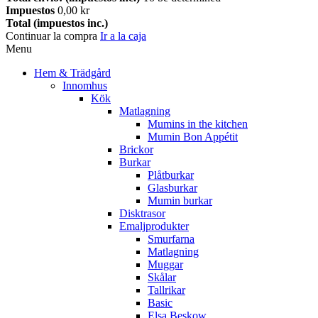
Impuestos
0,00 kr
Total (impuestos inc.)
Continuar la compra
Ir a la caja
Menu
Hem & Trädgård
Innomhus
Kök
Matlagning
Mumins in the kitchen
Mumin Bon Appétit
Brickor
Burkar
Plåtburkar
Glasburkar
Mumin burkar
Disktrasor
Emaljprodukter
Smurfarna
Matlagning
Muggar
Skålar
Tallrikar
Basic
Elsa Beskow