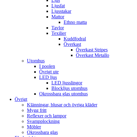
Ljus
Ljusfat
Ljusstakar
Mattor
Ethno matta
Tavlor
Texilier
Kuddfodral
Överkast
Överkast Stripes
Överkast Metallo
Utomhus
I poolen
Övrigt ute
LED ljus
LED ljusslingor
Blockljus utomhus
Okrossbara glas utomhus
Övrigt
Klänningar, blusar och övriga kläder
Mygg fritt
Reflexer och lampor
Svampplockning
Möbler
Okrossbara glas