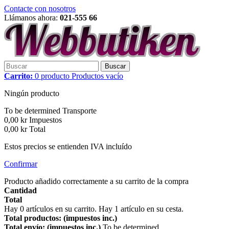
Contacte con nosotros
Llámanos ahora:
021-555 66
Buscar
Carrito:
0
producto
Productos
vacío
Ningún producto
To be determined
Transporte
0,00 kr
Impuestos
0,00 kr
Total
Estos precios se entienden IVA incluído
Confirmar
Producto añadido correctamente a su carrito de la compra
Cantidad
Total
Hay
0
artículos en su carrito.
Hay 1 artículo en su cesta.
Total productos: (impuestos inc.)
Total envío: (impuestos inc.)
To be determined