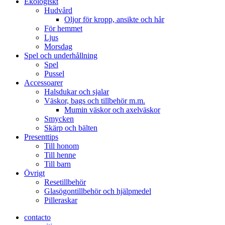
Ekologiskt
Hudvård
Oljor för kropp, ansikte och hår
För hemmet
Ljus
Morsdag
Spel och underhållning
Spel
Pussel
Accessoarer
Halsdukar och sjalar
Väskor, bags och tillbehör m.m.
Mumin väskor och axelväskor
Smycken
Skärp och bälten
Presenttips
Till honom
Till henne
Till barn
Övrigt
Resetillbehör
Glasögontillbehör och hjälpmedel
Pilleraskar
contacto