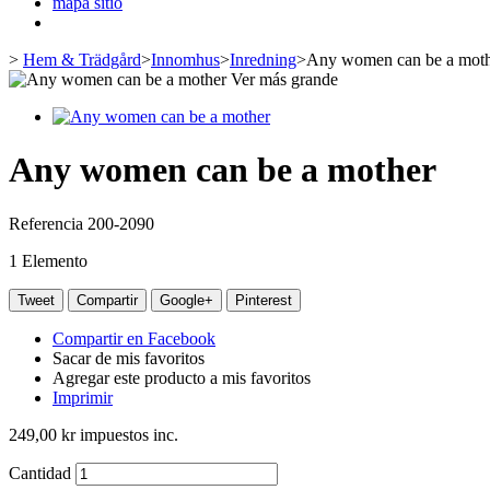
mapa sitio
>
Hem & Trädgård
>
Innomhus
>
Inredning
>
Any women can be a mot
Ver más grande
Any women can be a mother
Referencia
200-2090
1
Elemento
Tweet
Compartir
Google+
Pinterest
Compartir en Facebook
Sacar de mis favoritos
Agregar este producto a mis favoritos
Imprimir
249,00 kr
impuestos inc.
Cantidad