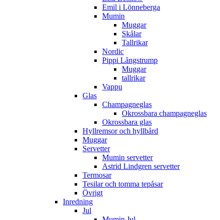
Emil i Lönneberga
Mumin
Muggar
Skålar
Tallrikar
Nordic
Pippi Långstrump
Muggar
tallrikar
Vappu
Glas
Champagneglas
Okrossbara champagneglas
Okrossbara glas
Hyllremsor och hyllbård
Muggar
Servetter
Mumin servetter
Astrid Lindgren servetter
Termosar
Tesilar och tomma tepåsar
Övrigt
Inredning
Jul
Mumin Jul