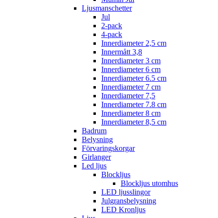
Ljusmanschetter
Jul
2-pack
4-pack
Innerdiameter 2,5 cm
Innermått 3,8
Innerdiameter 3 cm
Innerdiameter 6 cm
Innerdiameter 6.5 cm
Innerdiameter 7 cm
Innerdiameter 7,5
Innerdiameter 7.8 cm
Innerdiameter 8 cm
Innerdiameter 8,5 cm
Badrum
Belysning
Förvaringskorgar
Girlanger
Led ljus
Blockljus
Blockljus utomhus
LED ljusslingor
Julgransbelysning
LED Kronljus