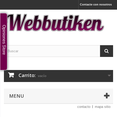
Contacte con nosotros
Opiniones Store
Carrito:
vacío
MENU
contacto
mapa sitio