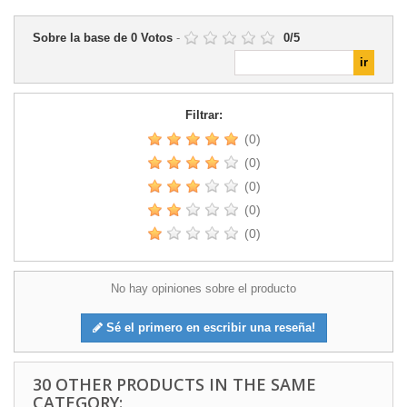
Sobre la base de
0
Votos
-
0
/
5
Filtrar:
(0)
(0)
(0)
(0)
(0)
No hay opiniones sobre el producto
Sé el primero en escribir una reseña!
30 OTHER PRODUCTS IN THE SAME
CATEGORY: