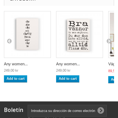
Any women...
Any women...
Väggd
249,00 kr
249,00 kr
89,50 
Add to cart
Add to cart
Add 
Boletín