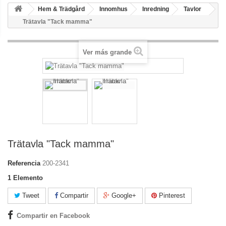
Hem & Trädgård
Innomhus
Inredning
Tavlor
Trätavla "Tack mamma"
Ver más grande
Trätavla "Tack mamma"
Referencia
200-2341
1
Elemento
Tweet
Compartir
Google+
Pinterest
Compartir en Facebook