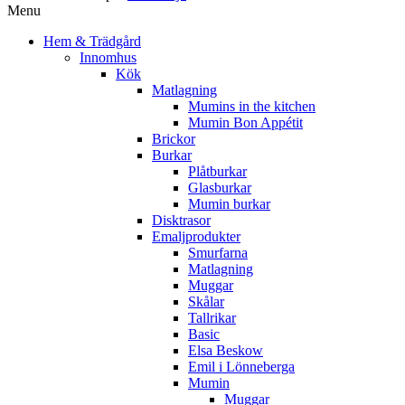
Menu
Hem & Trädgård
Innomhus
Kök
Matlagning
Mumins in the kitchen
Mumin Bon Appétit
Brickor
Burkar
Plåtburkar
Glasburkar
Mumin burkar
Disktrasor
Emaljprodukter
Smurfarna
Matlagning
Muggar
Skålar
Tallrikar
Basic
Elsa Beskow
Emil i Lönneberga
Mumin
Muggar