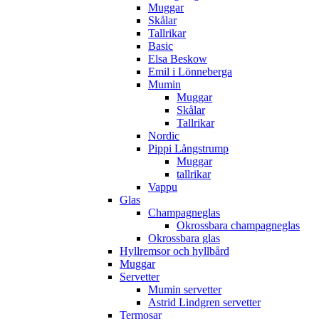
Muggar
Skålar
Tallrikar
Basic
Elsa Beskow
Emil i Lönneberga
Mumin
Muggar
Skålar
Tallrikar
Nordic
Pippi Långstrump
Muggar
tallrikar
Vappu
Glas
Champagneglas
Okrossbara champagneglas
Okrossbara glas
Hyllremsor och hyllbård
Muggar
Servetter
Mumin servetter
Astrid Lindgren servetter
Termosar