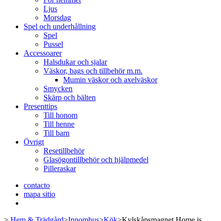
Ljus
Morsdag
Spel och underhållning
Spel
Pussel
Accessoarer
Halsdukar och sjalar
Väskor, bags och tillbehör m.m.
Mumin väskor och axelväskor
Smycken
Skärp och bälten
Presenttips
Till honom
Till henne
Till barn
Övrigt
Resetillbehör
Glasögontillbehör och hjälpmedel
Pilleraskar
contacto
mapa sitio
>
Hem & Trädgård
>
Innomhus
>
Kök
>
Kylskåpsmagnet Home is