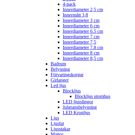
4-pack
Innerdiameter 2,5 cm
Innermått 3,8
Innerdiameter 3 cm
Innerdiameter 6 cm
Innerdiameter 6.5 cm
Innerdiameter 7 cm
Innerdiameter 7,5
Innerdiameter 7.8 cm
Innerdiameter 8 cm
Innerdiameter 8,5 cm
Badrum
Belysning
Förvaringskorgar
Girlanger
Led ljus
Blockljus
Blockljus utomhus
LED ljusslingor
Julgransbelysning
LED Kronljus
Ljus
Ljusfat
Ljusstakar
Mattor