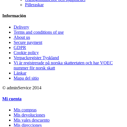
Pilleraskar
Información
Delivery
Terms and conditions of use
About us
Secure payment
GDPR
Cookie policy
Verpackregister Tyskland
Vi är registrerade på norska skatteetaten och har VOEC
nummer för norsk skatt
Länkar
Mapa del sitio
© adminService 2014
Mi cuenta
Mis compras
Mis devoluciones
Mis vales descuento
Mis direcciones