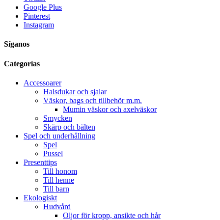
Google Plus
Pinterest
Instagram
Síganos
Categorías
Accessoarer
Halsdukar och sjalar
Väskor, bags och tillbehör m.m.
Mumin väskor och axelväskor
Smycken
Skärp och bälten
Spel och underhållning
Spel
Pussel
Presenttips
Till honom
Till henne
Till barn
Ekologiskt
Hudvård
Oljor för kropp, ansikte och hår