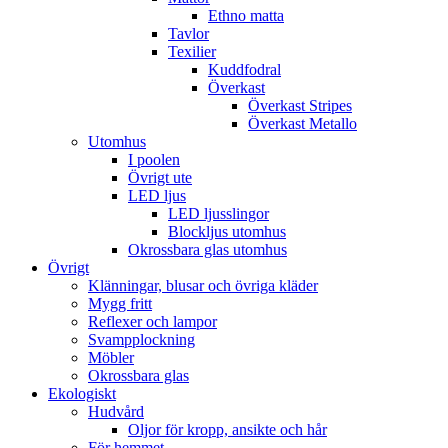
Ethno matta
Tavlor
Texilier
Kuddfodral
Överkast
Överkast Stripes
Överkast Metallo
Utomhus
I poolen
Övrigt ute
LED ljus
LED ljusslingor
Blockljus utomhus
Okrossbara glas utomhus
Övrigt
Klänningar, blusar och övriga kläder
Mygg fritt
Reflexer och lampor
Svampplockning
Möbler
Okrossbara glas
Ekologiskt
Hudvård
Oljor för kropp, ansikte och hår
För hemmet