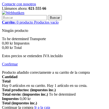
Contacte con nosotros
Llámanos ahora:
021-555 66
Buscar
Carrito:
0
producto
Productos
vacío
Ningún producto
To be determined
Transporte
0,00 kr
Impuestos
0,00 kr
Total
Estos precios se entienden IVA incluído
Confirmar
Producto añadido correctamente a su carrito de la compra
Cantidad
Total
Hay
0
artículos en su carrito.
Hay 1 artículo en su cesta.
Total productos: (impuestos inc.)
Total envío: (impuestos inc.)
To be determined
Impuestos
0,00 kr
Total (impuestos inc.)
Continuar la compra
Ir a la caja