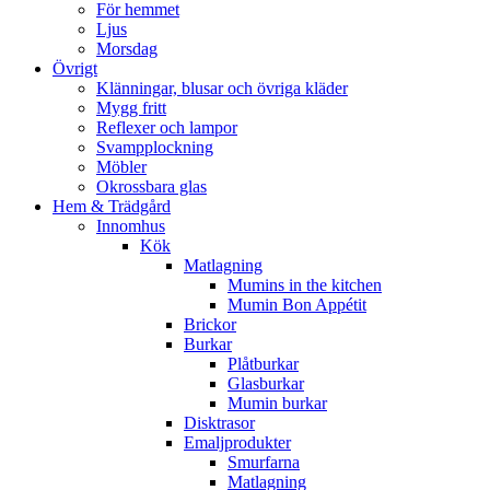
För hemmet
Ljus
Morsdag
Övrigt
Klänningar, blusar och övriga kläder
Mygg fritt
Reflexer och lampor
Svampplockning
Möbler
Okrossbara glas
Hem & Trädgård
Innomhus
Kök
Matlagning
Mumins in the kitchen
Mumin Bon Appétit
Brickor
Burkar
Plåtburkar
Glasburkar
Mumin burkar
Disktrasor
Emaljprodukter
Smurfarna
Matlagning