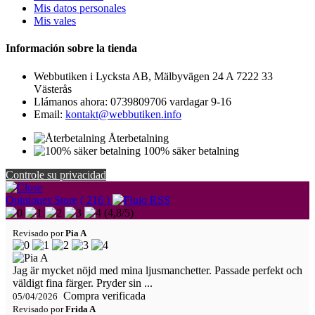
Mis datos personales
Mis vales
Información sobre la tienda
Webbutiken i Lycksta AB, Mälbyvägen 24 A 7222 33
Västerås
Llámanos ahora:
0739809706 vardagar 9-16
Email:
kontakt@webbutiken.info
Återbetalning
100% säker betalning
Controle su privacidad
Opiniones Store ( 216 )
(
4,8
/
5
)
Revisado por
Pia A
Jag är mycket nöjd med mina ljusmanchetter. Passade perfekt och
väldigt fina färger. Pryder sin ...
Compra verificada
05/04/2026
Revisado por
Frida A