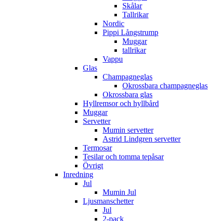
Skålar
Tallrikar
Nordic
Pippi Långstrump
Muggar
tallrikar
Vappu
Glas
Champagneglas
Okrossbara champagneglas
Okrossbara glas
Hyllremsor och hyllbård
Muggar
Servetter
Mumin servetter
Astrid Lindgren servetter
Termosar
Tesilar och tomma tepåsar
Övrigt
Inredning
Jul
Mumin Jul
Ljusmanschetter
Jul
2-pack