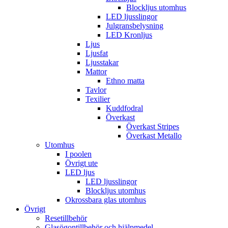
Blockljus utomhus
LED ljusslingor
Julgransbelysning
LED Kronljus
Ljus
Ljusfat
Ljusstakar
Mattor
Ethno matta
Tavlor
Texilier
Kuddfodral
Överkast
Överkast Stripes
Överkast Metallo
Utomhus
I poolen
Övrigt ute
LED ljus
LED ljusslingor
Blockljus utomhus
Okrossbara glas utomhus
Övrigt
Resetillbehör
Glasögontillbehör och hjälpmedel