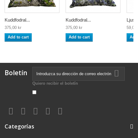
Kuddfodral...
Kuddfodral...
Ljusm
375,00 kr
375,00 kr
59,00 
Add to cart
Add to cart
Add 
Boletín
Quiero recibir el boletín
Categorías