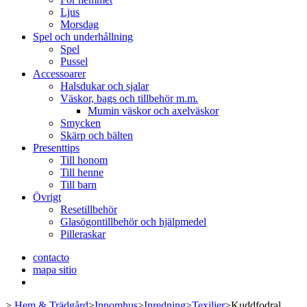
Ljus
Morsdag
Spel och underhållning
Spel
Pussel
Accessoarer
Halsdukar och sjalar
Väskor, bags och tillbehör m.m.
Mumin väskor och axelväskor
Smycken
Skärp och bälten
Presenttips
Till honom
Till henne
Till barn
Övrigt
Resetillbehör
Glasögontillbehör och hjälpmedel
Pilleraskar
contacto
mapa sitio
>
Hem & Trädgård
>
Innomhus
>
Inredning
>
Texilier
>
Kuddfodral