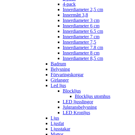
4-pack
Innerdiameter 2,5 cm
Innermått 3,8
Innerdiameter 3 cm
Innerdiameter 6 cm
Innerdiameter 6.5 cm
Innerdiameter 7 cm
Innerdiameter 7,5
Innerdiameter 7.8 cm
Innerdiameter 8 cm
Innerdiameter 8,5 cm
Badrum
Belysning
Förvaringskorgar
Girlanger
Led ljus
Blockljus
Blockljus utomhus
LED ljusslingor
Julgransbelysning
LED Kronljus
Ljus
Ljusfat
Ljusstakar
Mattor