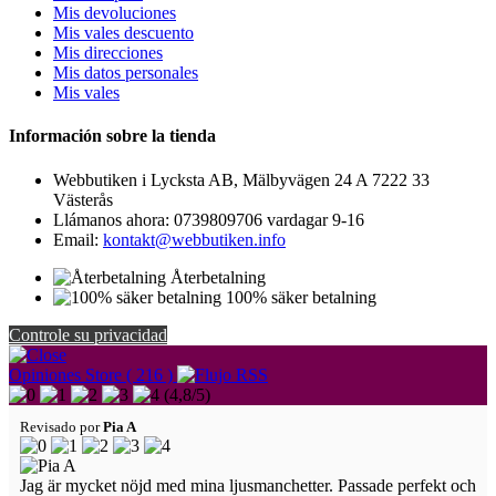
Mis devoluciones
Mis vales descuento
Mis direcciones
Mis datos personales
Mis vales
Información sobre la tienda
Webbutiken i Lycksta AB, Mälbyvägen 24 A 7222 33
Västerås
Llámanos ahora:
0739809706 vardagar 9-16
Email:
kontakt@webbutiken.info
Återbetalning
100% säker betalning
Controle su privacidad
Opiniones Store ( 216 )
(
4,8
/
5
)
Revisado por
Pia A
Jag är mycket nöjd med mina ljusmanchetter. Passade perfekt och