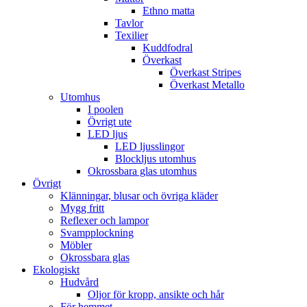
Ethno matta
Tavlor
Texilier
Kuddfodral
Överkast
Överkast Stripes
Överkast Metallo
Utomhus
I poolen
Övrigt ute
LED ljus
LED ljusslingor
Blockljus utomhus
Okrossbara glas utomhus
Övrigt
Klänningar, blusar och övriga kläder
Mygg fritt
Reflexer och lampor
Svampplockning
Möbler
Okrossbara glas
Ekologiskt
Hudvård
Oljor för kropp, ansikte och hår
För hemmet