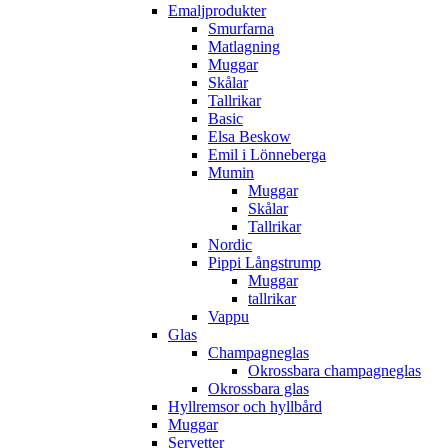
Emaljprodukter
Smurfarna
Matlagning
Muggar
Skålar
Tallrikar
Basic
Elsa Beskow
Emil i Lönneberga
Mumin
Muggar
Skålar
Tallrikar
Nordic
Pippi Långstrump
Muggar
tallrikar
Vappu
Glas
Champagneglas
Okrossbara champagneglas
Okrossbara glas
Hyllremsor och hyllbård
Muggar
Servetter