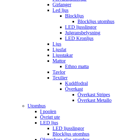
Girlanger
Led ljus
Blockljus
Blockljus utomhus
LED ljusslingor
Julgransbelysning
LED Kronljus
Ljus
Ljusfat
Ljusstakar
Mattor
Ethno matta
Tavlor
Texilier
Kuddfodral
Överkast
Överkast Stripes
Överkast Metallo
Utomhus
I poolen
Övrigt ute
LED ljus
LED ljusslingor
Blockljus utomhus
Okrossbara glas utomhus