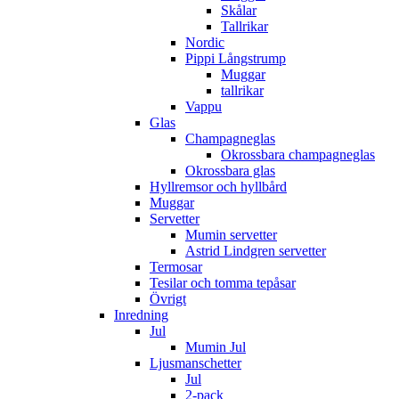
Skålar
Tallrikar
Nordic
Pippi Långstrump
Muggar
tallrikar
Vappu
Glas
Champagneglas
Okrossbara champagneglas
Okrossbara glas
Hyllremsor och hyllbård
Muggar
Servetter
Mumin servetter
Astrid Lindgren servetter
Termosar
Tesilar och tomma tepåsar
Övrigt
Inredning
Jul
Mumin Jul
Ljusmanschetter
Jul
2-pack