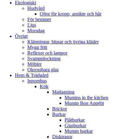
Ekologiskt
Hudvård
Oljor för kropp, ansikte och hår
För hemmet
Ljus
Morsdag
Övrigt
Klänningar, blusar och övriga kläder
Mygg fritt
Reflexer och lampor
Svampplockning
Möbler
Okrossbara glas
Hem & Trädgård
Innomhus
Kök
Matlagning
Mumins in the kitchen
Mumin Bon Appétit
Brickor
Burkar
Plåtburkar
Glasburkar
Mumin burkar
Disktrasor