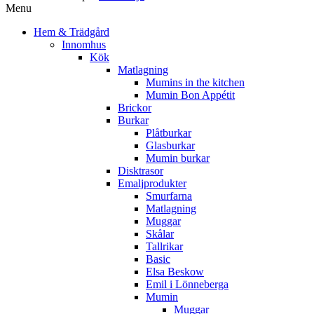
Menu
Hem & Trädgård
Innomhus
Kök
Matlagning
Mumins in the kitchen
Mumin Bon Appétit
Brickor
Burkar
Plåtburkar
Glasburkar
Mumin burkar
Disktrasor
Emaljprodukter
Smurfarna
Matlagning
Muggar
Skålar
Tallrikar
Basic
Elsa Beskow
Emil i Lönneberga
Mumin
Muggar