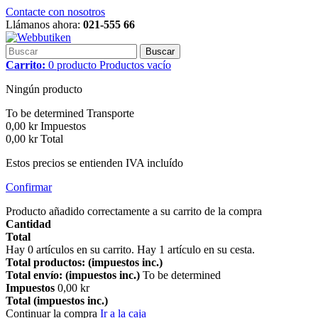
Contacte con nosotros
Llámanos ahora:
021-555 66
Buscar
Carrito:
0
producto
Productos
vacío
Ningún producto
To be determined
Transporte
0,00 kr
Impuestos
0,00 kr
Total
Estos precios se entienden IVA incluído
Confirmar
Producto añadido correctamente a su carrito de la compra
Cantidad
Total
Hay
0
artículos en su carrito.
Hay 1 artículo en su cesta.
Total productos: (impuestos inc.)
Total envío: (impuestos inc.)
To be determined
Impuestos
0,00 kr
Total (impuestos inc.)
Continuar la compra
Ir a la caja