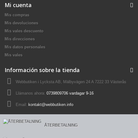
Mi cuenta
Mis compras
Mis devoluciones
Mis vales descuento
Mis direcciones
Mis datos personales
Mis vales
Información sobre la tienda
Webbutiken i Lycksta AB, Mälbyvägen 24 A 7222 33 Västerås
Llámanos ahora:
0739809706 vardagar 9-16
Email:
kontakt@webbutiken.info
ÅTERBETALNING