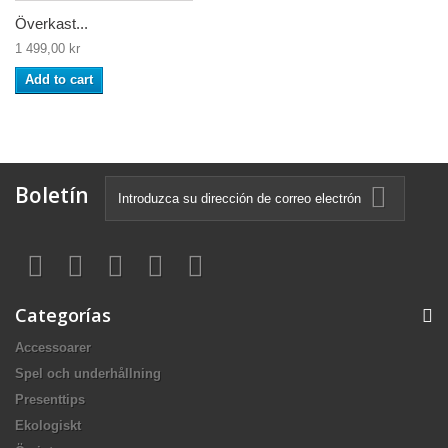
Överkast...
1 499,00 kr
Add to cart
Boletín
Categorías
Accessoarer
Spel och underhållning
Presenttips
Ekologiskt