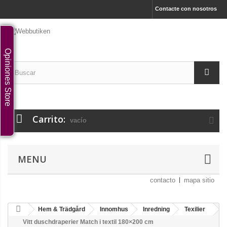
Contacte con nosotros
Opiniones Store
Carrito:
vacío
MENU
contacto
mapa sitio
Hem & Trädgård
Innomhus
Inredning
Texilier
Vitt duschdraperier Match i textil 180×200 cm