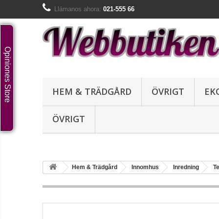
Llámanos ahora:
021-555 66
Opiniones Store
HEM & TRÄDGÅRD
ÖVRIGT
EK
ÖVRIGT
Hem & Trädgård
Innomhus
Inredning
Te