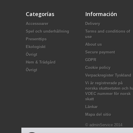
Categorías
Información
Accessoarer
Delivery
Spel och underhållning
Terms and conditions of
use
Presenttips
About us
Ekologiskt
Secure payment
Övrigt
GDPR
Hem & Trädgård
Cookie policy
Övrigt
Verpackregister Tyskland
Vi är registrerade på
norska skatteetaten och h
VOEC nummer för norsk
skatt
Länkar
Mapa del sitio
© adminService 2014