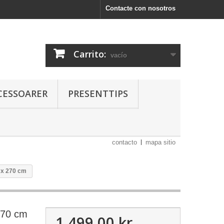
Contacte con nosotros
Carrito:
vacío
CESSOARER
PRESENTTIPS
contacto
mapa sitio
 x 270 cm
270 cm
1 499,00 kr