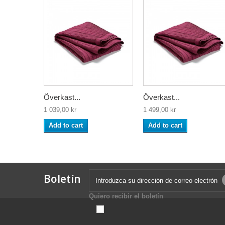
Överkast...
Överkast...
1 039,00 kr
1 499,00 kr
Add to cart
Add to cart
Boletín
Quiero recibir el boletín