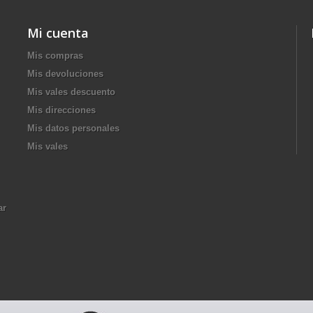
Mi cuenta
Mis compras
Mis devoluciones
Mis vales descuento
Mis direcciones
Mis datos personales
Mis vales
ar