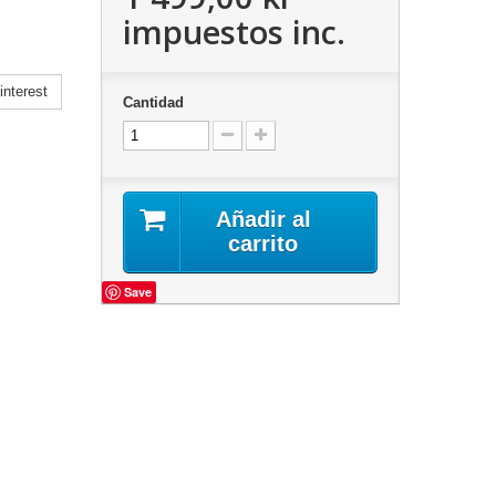
impuestos inc.
nterest
Cantidad
Añadir al
carrito
Save