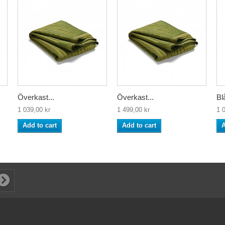
Överkast...
Överkast...
Bl
1 039,00 kr
1 499,00 kr
1 
Add to cart
Add to cart
A