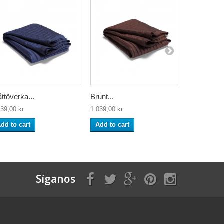
åttöverka...
Brunt...
Brunt...
039,00 kr
1 039,00 kr
1 499,00 kr
dd to cart
Add to cart
Add to ca
Síganos