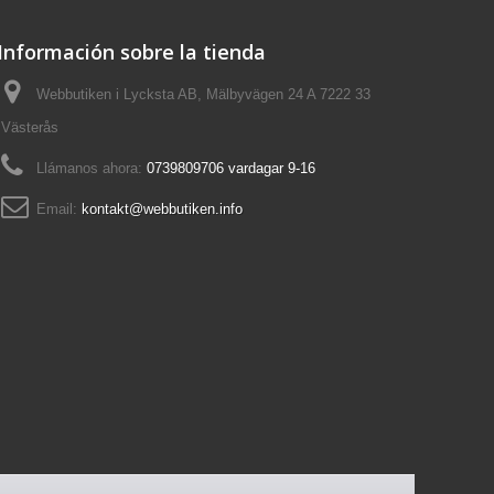
Información sobre la tienda
Webbutiken i Lycksta AB, Mälbyvägen 24 A 7222 33
Västerås
Llámanos ahora:
0739809706 vardagar 9-16
Email:
kontakt@webbutiken.info