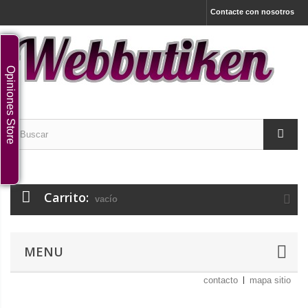
Contacte con nosotros
Opiniones Store
Carrito:
vacío
MENU
contacto
mapa sitio