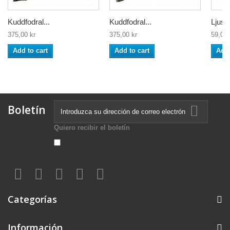
Kuddfodral...
Kuddfodral...
Ljusm
375,00 kr
375,00 kr
59,00 
Add to cart
Add to cart
Add 
Boletín
Quiero recibir el boletín
Categorías
Información