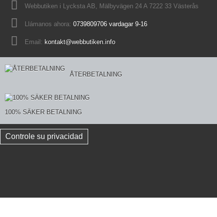
Webbutiken i Lycksta AB, Mälbyvägen 24 A 7222 33 Västerås
Llámanos ahora:
0739809706 vardagar 9-16
Email:
kontakt@webbutiken.info
ÅTERBETALNING
100% SÄKER BETALNING
Controle su privacidad