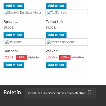
Add to cart
Add to cart
Spatvål...
Tvålfat i trä
89,00 kr
75,00 kr
Add to cart
Add to cart
Halsband
Vackert...
-10%
-15%
62,10 kr
69,00 kr
318,75 kr
375,00 kr
Add to cart
Add to cart
Boletín