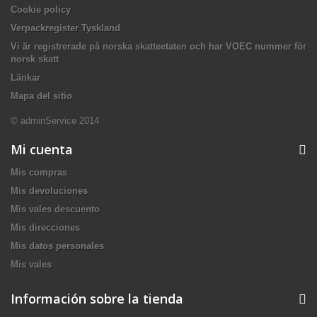
Cookie policy
Verpackregister Tyskland
Vi är registrerade på norska skatteetaten och har VOEC nummer för
norsk skatt
Länkar
Mapa del sitio
© adminService 2014
Mi cuenta
Mis compras
Mis devoluciones
Mis vales descuento
Mis direcciones
Mis datos personales
Mis vales
Información sobre la tienda