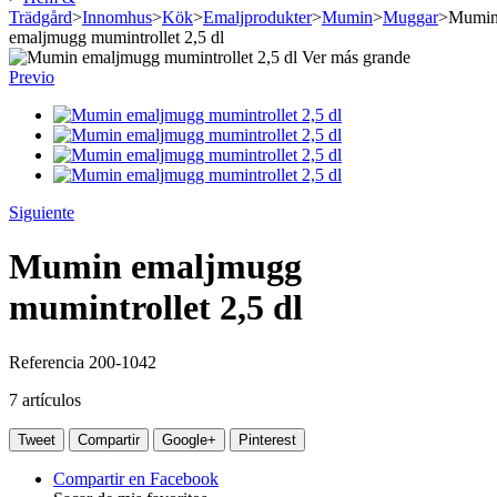
Trädgård
>
Innomhus
>
Kök
>
Emaljprodukter
>
Mumin
>
Muggar
>
Mumi
emaljmugg mumintrollet 2,5 dl
Ver más grande
Previo
Siguiente
Mumin emaljmugg
mumintrollet 2,5 dl
Referencia
200-1042
7
artículos
Tweet
Compartir
Google+
Pinterest
Compartir en Facebook