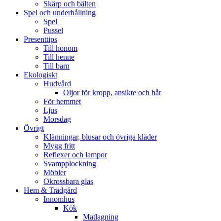
Skärp och bälten
Spel och underhållning
Spel
Pussel
Presenttips
Till honom
Till henne
Till barn
Ekologiskt
Hudvård
Oljor för kropp, ansikte och hår
För hemmet
Ljus
Morsdag
Övrigt
Klänningar, blusar och övriga kläder
Mygg fritt
Reflexer och lampor
Svampplockning
Möbler
Okrossbara glas
Hem & Trädgård
Innomhus
Kök
Matlagning