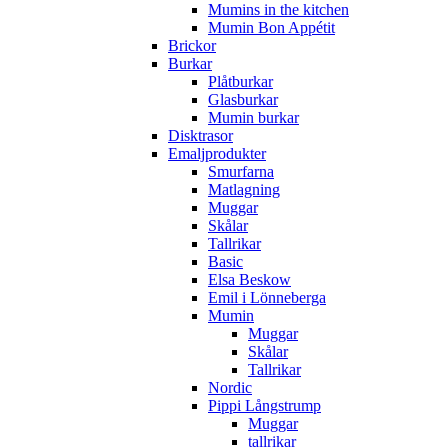
Mumins in the kitchen
Mumin Bon Appétit
Brickor
Burkar
Plåtburkar
Glasburkar
Mumin burkar
Disktrasor
Emaljprodukter
Smurfarna
Matlagning
Muggar
Skålar
Tallrikar
Basic
Elsa Beskow
Emil i Lönneberga
Mumin
Muggar
Skålar
Tallrikar
Nordic
Pippi Långstrump
Muggar
tallrikar