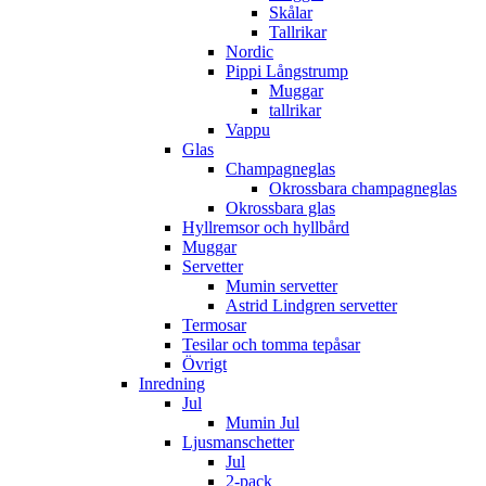
Skålar
Tallrikar
Nordic
Pippi Långstrump
Muggar
tallrikar
Vappu
Glas
Champagneglas
Okrossbara champagneglas
Okrossbara glas
Hyllremsor och hyllbård
Muggar
Servetter
Mumin servetter
Astrid Lindgren servetter
Termosar
Tesilar och tomma tepåsar
Övrigt
Inredning
Jul
Mumin Jul
Ljusmanschetter
Jul
2-pack