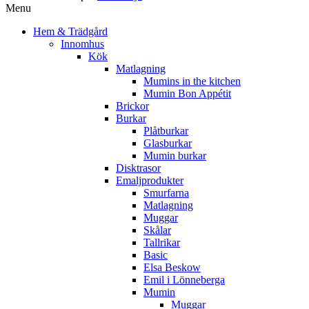
Menu
Hem & Trädgård
Innomhus
Kök
Matlagning
Mumins in the kitchen
Mumin Bon Appétit
Brickor
Burkar
Plåtburkar
Glasburkar
Mumin burkar
Disktrasor
Emaljprodukter
Smurfarna
Matlagning
Muggar
Skålar
Tallrikar
Basic
Elsa Beskow
Emil i Lönneberga
Mumin
Muggar