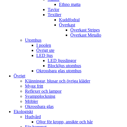
Ethno matta
Tavlor
Texilier
Kuddfodral
Överkast
Överkast Stripes
Överkast Metallo
Utomhus
I poolen
Övrigt ute
LED ljus
LED ljusslingor
Blockljus utomhus
Okrossbara glas utomhus
Övrigt
Klänningar, blusar och övriga kläder
Mygg fritt
Reflexer och lampor
Svampplockning
Möbler
Okrossbara glas
Ekologiskt
Hudvård
Oljor för kropp, ansikte och hår
För hemmet