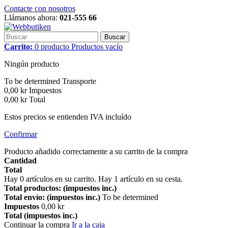
Contacte con nosotros
Llámanos ahora:
021-555 66
Buscar
Carrito:
0
producto
Productos
vacío
Ningún producto
To be determined
Transporte
0,00 kr
Impuestos
0,00 kr
Total
Estos precios se entienden IVA incluído
Confirmar
Producto añadido correctamente a su carrito de la compra
Cantidad
Total
Hay
0
artículos en su carrito.
Hay 1 artículo en su cesta.
Total productos: (impuestos inc.)
Total envío: (impuestos inc.)
To be determined
Impuestos
0,00 kr
Total (impuestos inc.)
Continuar la compra
Ir a la caja