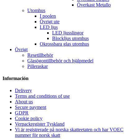
Överkast Metallo
Utomhus
I poolen
Övrigt ute
LED ljus
LED ljusslingor
Blockljus utomhus
Okrossbara glas utomhus
Övrigt
Resetillbehör
Glasögontillbehör och hjälpmedel
Pilleraskar
Información
Delivery
Terms and conditions of use
About us
Secure payment
GDPR
Cookie policy
Verpackregister Tyskland
Vi är registrerade på norska skatteetaten och har VOEC
nummer för norsk skatt