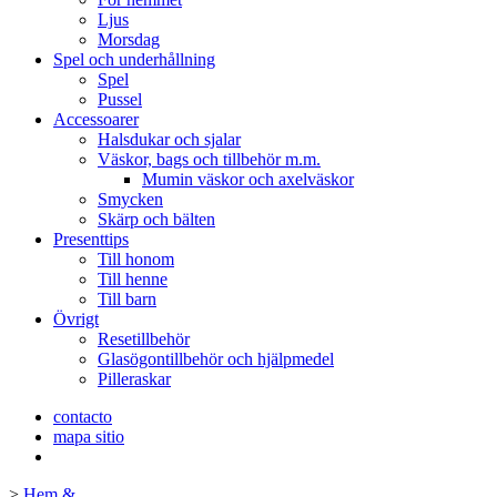
Ljus
Morsdag
Spel och underhållning
Spel
Pussel
Accessoarer
Halsdukar och sjalar
Väskor, bags och tillbehör m.m.
Mumin väskor och axelväskor
Smycken
Skärp och bälten
Presenttips
Till honom
Till henne
Till barn
Övrigt
Resetillbehör
Glasögontillbehör och hjälpmedel
Pilleraskar
contacto
mapa sitio
>
Hem &