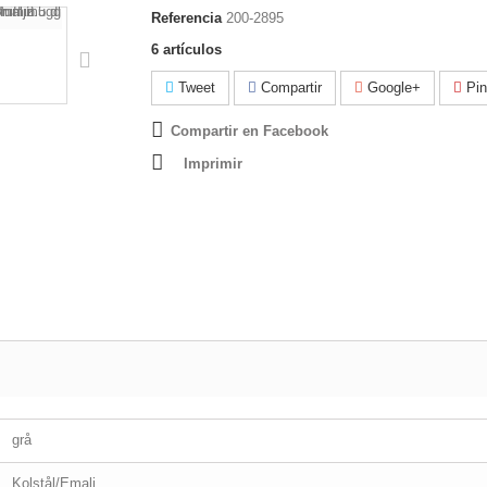
Referencia
200-2895
6
artículos
Tweet
Compartir
Google+
Pin
Compartir en Facebook
Imprimir
grå
Kolstål/Emalj