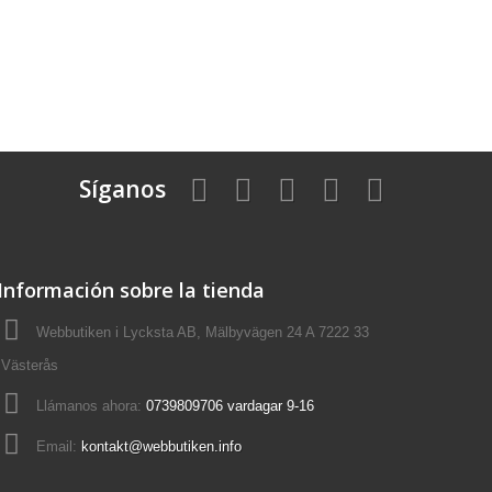
Síganos
Información sobre la tienda
Webbutiken i Lycksta AB, Mälbyvägen 24 A 7222 33
Västerås
Llámanos ahora:
0739809706 vardagar 9-16
Email:
kontakt@webbutiken.info