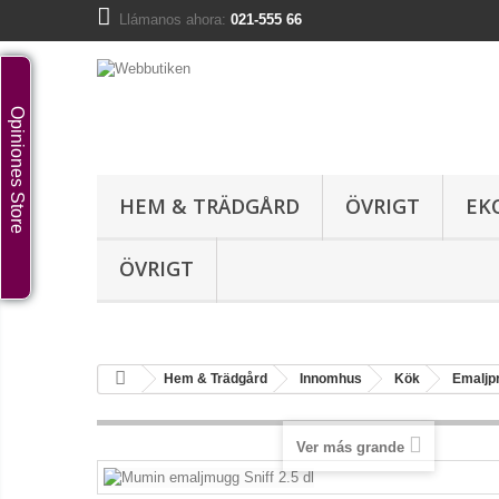
Llámanos ahora:
021-555 66
Opiniones Store
HEM & TRÄDGÅRD
ÖVRIGT
EK
ÖVRIGT
Hem & Trädgård
Innomhus
Kök
Emaljp
Ver más grande