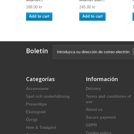
189,00 kr
245,00 kr
Add to cart
Add to cart
Boletín
Categorías
Información
Accessoarer
Delivery
Spel och underhållning
Terms and conditions of
use
Presenttips
About us
Ekologiskt
Secure payment
Övrigt
GDPR
Hem & Trädgård
Cookie policy