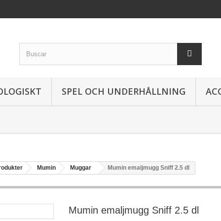
OLOGISKT
SPEL OCH UNDERHÅLLNING
AC
rodukter
Mumin
Muggar
Mumin emaljmugg Sniff 2.5 dl
Mumin emaljmugg Sniff 2.5 dl