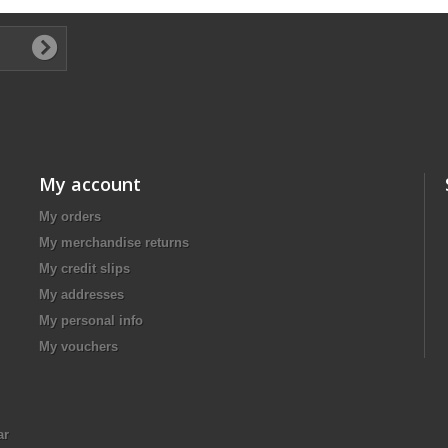
My account
My orders
My merchandise returns
My credit slips
My addresses
My personal info
My vouchers
ar