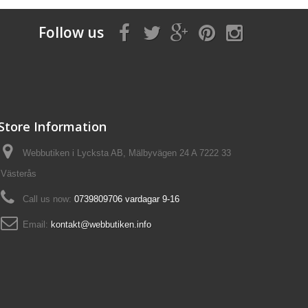
Follow us
Store Information
Webbutiken i Lycksta AB, Mälbyvägen 24 A 7222 33
Västerås
Call us now:
0739809706 vardagar 9-16
Email:
kontakt@webbutiken.info