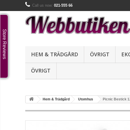
Call us now:
021-555 66
Store Reviews
HEM & TRÄDGÅRD
ÖVRIGT
EK
ÖVRIGT
Hem & Trädgård
Utomhus
Picnic Bestick 1