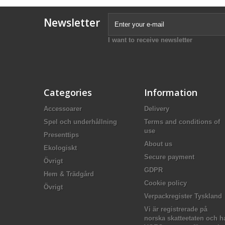
Newsletter
I want to receive newsletter
Categories
Information
Accessoarer
Delivery
Spel och underhållning
Terms and conditions of
use
Presenttips
About us
Ekologiskt
Secure payment
Övrigt
GDPR
Hem & Trädgård
Cookie policy
Övrigt
Verpackregister Tyskland
Vi är registrerade på
norska skatteetaten och h