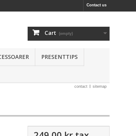
Contact us
Cart
(empty)
CESSOARER
PRESENTTIPS
contact
sitemap
249,00 kr
tax