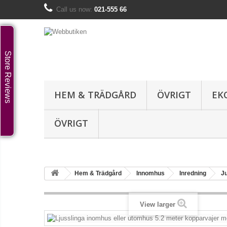
Call us now:
021-555 66
Store Reviews
HEM & TRÄDGÅRD
ÖVRIGT
EK
ÖVRIGT
Hem & Trädgård
Innomhus
Inredning
Ju
View larger