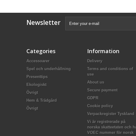
Newsletter
Categories
Information
Accessoarer
Delivery
Spel och underhållning
Terms and conditions of
use
Presenttips
About us
Ekologiskt
Secure payment
Övrigt
GDPR
Hem & Trädgård
Cookie policy
Övrigt
Verpackregister Tyskland
Vi är registrerade på
norska skatteetaten och h
VOEC nummer för norsk