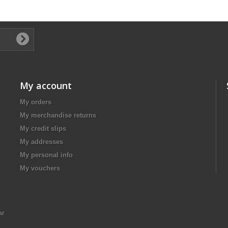
My account
My orders
My merchandise returns
My credit slips
My addresses
My personal info
My vouchers
ar