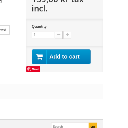
er
incl.
Quantity
rest
Add to cart
Save