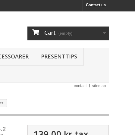
Contact us
Cart
(empty)
CESSOARER
PRESENTTIPS
contact
sitemap
er
5.2
139,00 kr
tax