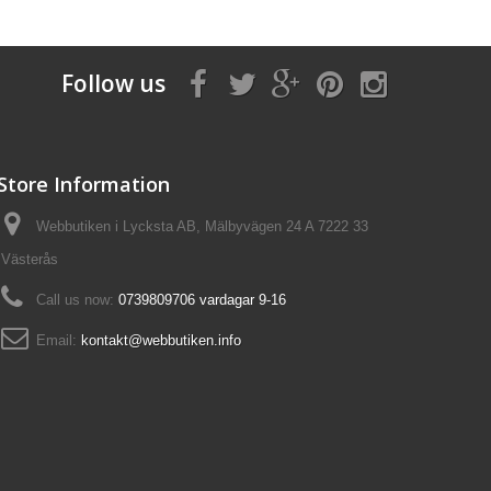
Follow us
Store Information
Webbutiken i Lycksta AB, Mälbyvägen 24 A 7222 33
Västerås
Call us now:
0739809706 vardagar 9-16
Email:
kontakt@webbutiken.info