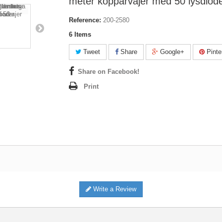
meter kopparvajer med 50 lysdiod
Reference:
200-2580
6
Items
Tweet
Share
Google+
Pinte
Share on Facebook!
Print
Write a Review