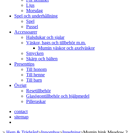
Ljus
Morsdag
Spel och underhållning
Spel
Pussel
Accessoarer
Halsdukar och sjalar
Väskor, bags och tillbehör m.m.
Mumin väskor och axelväskor
Smycken
Skärp och bälten
Presenttips
Till honom
Till henne
Till barn
Övrigt
Resetillbehör
Glasögontillbehör och hjälpmedel
Pilleraskar
contact
sitemap
>
Hem & Trädgård
>
Innomhus
>
Inredning
>
Mumin hink Meadow 2