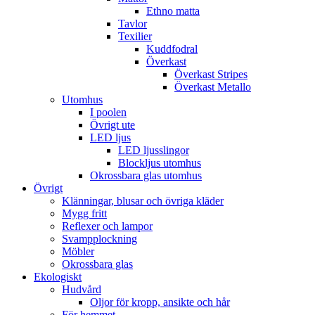
Ethno matta
Tavlor
Texilier
Kuddfodral
Överkast
Överkast Stripes
Överkast Metallo
Utomhus
I poolen
Övrigt ute
LED ljus
LED ljusslingor
Blockljus utomhus
Okrossbara glas utomhus
Övrigt
Klänningar, blusar och övriga kläder
Mygg fritt
Reflexer och lampor
Svampplockning
Möbler
Okrossbara glas
Ekologiskt
Hudvård
Oljor för kropp, ansikte och hår
För hemmet