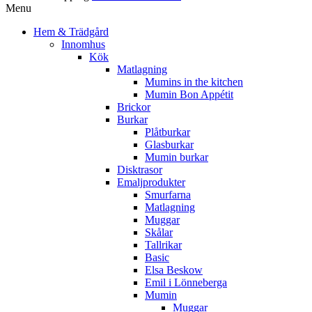
Menu
Hem & Trädgård
Innomhus
Kök
Matlagning
Mumins in the kitchen
Mumin Bon Appétit
Brickor
Burkar
Plåtburkar
Glasburkar
Mumin burkar
Disktrasor
Emaljprodukter
Smurfarna
Matlagning
Muggar
Skålar
Tallrikar
Basic
Elsa Beskow
Emil i Lönneberga
Mumin
Muggar