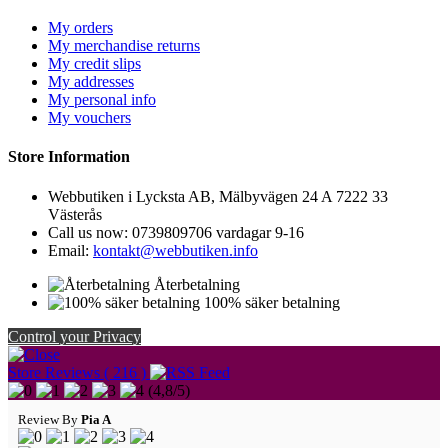
My orders
My merchandise returns
My credit slips
My addresses
My personal info
My vouchers
Store Information
Webbutiken i Lycksta AB, Mälbyvägen 24 A 7222 33
Västerås
Call us now:
0739809706 vardagar 9-16
Email:
kontakt@webbutiken.info
Återbetalning
100% säker betalning
Control your Privacy
Store Reviews ( 216 )
(
4,8
/
5
)
Review By
Pia A