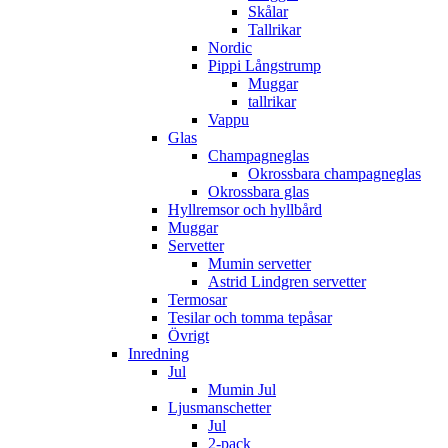
Skålar
Tallrikar
Nordic
Pippi Långstrump
Muggar
tallrikar
Vappu
Glas
Champagneglas
Okrossbara champagneglas
Okrossbara glas
Hyllremsor och hyllbård
Muggar
Servetter
Mumin servetter
Astrid Lindgren servetter
Termosar
Tesilar och tomma tepåsar
Övrigt
Inredning
Jul
Mumin Jul
Ljusmanschetter
Jul
2-pack