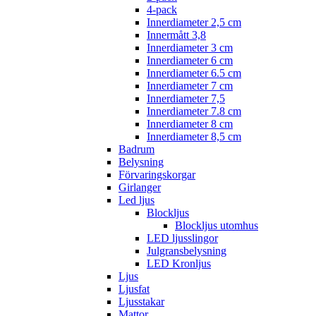
4-pack
Innerdiameter 2,5 cm
Innermått 3,8
Innerdiameter 3 cm
Innerdiameter 6 cm
Innerdiameter 6.5 cm
Innerdiameter 7 cm
Innerdiameter 7,5
Innerdiameter 7.8 cm
Innerdiameter 8 cm
Innerdiameter 8,5 cm
Badrum
Belysning
Förvaringskorgar
Girlanger
Led ljus
Blockljus
Blockljus utomhus
LED ljusslingor
Julgransbelysning
LED Kronljus
Ljus
Ljusfat
Ljusstakar
Mattor