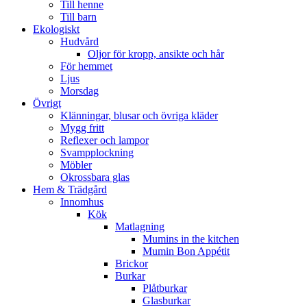
Till henne
Till barn
Ekologiskt
Hudvård
Oljor för kropp, ansikte och hår
För hemmet
Ljus
Morsdag
Övrigt
Klänningar, blusar och övriga kläder
Mygg fritt
Reflexer och lampor
Svampplockning
Möbler
Okrossbara glas
Hem & Trädgård
Innomhus
Kök
Matlagning
Mumins in the kitchen
Mumin Bon Appétit
Brickor
Burkar
Plåtburkar
Glasburkar