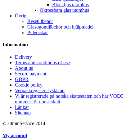
Blockljus utomhus
Okrossbara glas utomhus
Övrigt
Resetillbehör
Glasögontillbehör och hjälpmedel
Pilleraskar
Information
Delivery
Terms and conditions of use
About us
Secure payment
GDPR
Cookie policy
Verpackregister Tyskland
Vi är registrerade på norska skatteetaten och har VOEC
nummer för norsk skatt
Länkar
Sitemap
© adminService 2014
My account