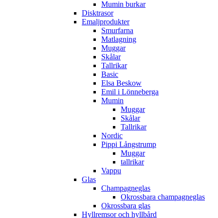
Mumin burkar
Disktrasor
Emaljprodukter
Smurfarna
Matlagning
Muggar
Skålar
Tallrikar
Basic
Elsa Beskow
Emil i Lönneberga
Mumin
Muggar
Skålar
Tallrikar
Nordic
Pippi Långstrump
Muggar
tallrikar
Vappu
Glas
Champagneglas
Okrossbara champagneglas
Okrossbara glas
Hyllremsor och hyllbård