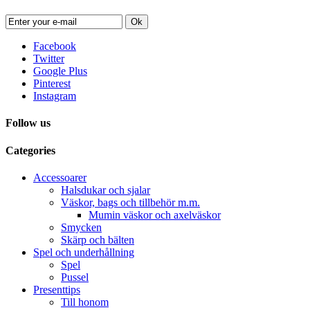
Ok
Facebook
Twitter
Google Plus
Pinterest
Instagram
Follow us
Categories
Accessoarer
Halsdukar och sjalar
Väskor, bags och tillbehör m.m.
Mumin väskor och axelväskor
Smycken
Skärp och bälten
Spel och underhållning
Spel
Pussel
Presenttips
Till honom