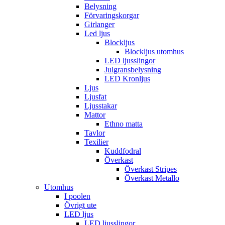
Belysning
Förvaringskorgar
Girlanger
Led ljus
Blockljus
Blockljus utomhus
LED ljusslingor
Julgransbelysning
LED Kronljus
Ljus
Ljusfat
Ljusstakar
Mattor
Ethno matta
Tavlor
Texilier
Kuddfodral
Överkast
Överkast Stripes
Överkast Metallo
Utomhus
I poolen
Övrigt ute
LED ljus
LED ljusslingor