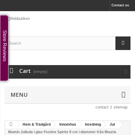
Contact us
Store Reviews
Cart
(empty)
MENU
contact
sitemap
Hem & Trädgård
Innomhus
Inredning
Jul
Mumin Julkula i glas Festive Spirits 9 cm i diameter från Muurla