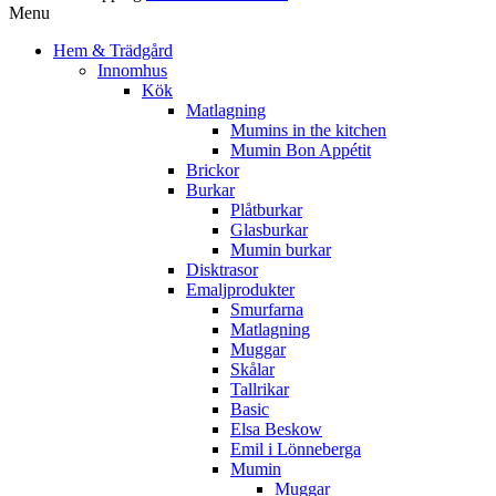
Menu
Hem & Trädgård
Innomhus
Kök
Matlagning
Mumins in the kitchen
Mumin Bon Appétit
Brickor
Burkar
Plåtburkar
Glasburkar
Mumin burkar
Disktrasor
Emaljprodukter
Smurfarna
Matlagning
Muggar
Skålar
Tallrikar
Basic
Elsa Beskow
Emil i Lönneberga
Mumin
Muggar