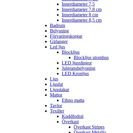
Innerdiameter 7,5
Innerdiameter 7.8 cm
Innerdiameter 8 cm
Innerdiameter 8,5 cm
Badrum
Belysning
Förvaringskorgar
Girlanger
Led ljus
Blockljus
Blockljus utomhus
LED ljusslingor
Julgransbelysning
LED Kronljus
Ljus
Ljusfat
Ljusstakar
Mattor
Ethno matta
Tavlor
Texilier
Kuddfodral
Överkast
Överkast Stripes
Överkast Metallo