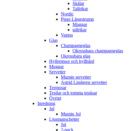
Skålar
Tallrikar
Nordic
Pippi Långstrump
Muggar
tallrikar
Vappu
Glas
Champagneglas
Okrossbara champagneglas
Okrossbara glas
Hyllremsor och hyllbård
Muggar
Servetter
Mumin servetter
Astrid Lindgren servetter
Termosar
Tesilar och tomma tepåsar
Övrigt
Inredning
Jul
Mumin Jul
Ljusmanschetter
Jul
2-pack