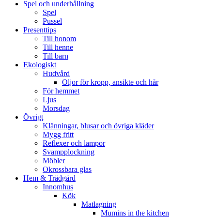
Spel och underhållning
Spel
Pussel
Presenttips
Till honom
Till henne
Till barn
Ekologiskt
Hudvård
Oljor för kropp, ansikte och hår
För hemmet
Ljus
Morsdag
Övrigt
Klänningar, blusar och övriga kläder
Mygg fritt
Reflexer och lampor
Svampplockning
Möbler
Okrossbara glas
Hem & Trädgård
Innomhus
Kök
Matlagning
Mumins in the kitchen