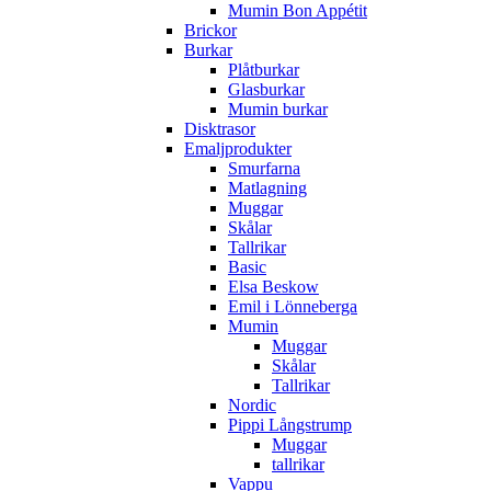
Mumin Bon Appétit
Brickor
Burkar
Plåtburkar
Glasburkar
Mumin burkar
Disktrasor
Emaljprodukter
Smurfarna
Matlagning
Muggar
Skålar
Tallrikar
Basic
Elsa Beskow
Emil i Lönneberga
Mumin
Muggar
Skålar
Tallrikar
Nordic
Pippi Långstrump
Muggar
tallrikar
Vappu