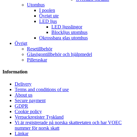
Utomhus
I poolen
Övrigt ute
LED ljus
LED ljusslingor
Blockljus utomhus
Okrossbara glas utomhus
Övrigt
Resetillbehör
Glasögontillbehör och hjälpmedel
Pilleraskar
Information
Delivery
Terms and conditions of use
About us
Secure payment
GDPR
Cookie policy
Verpackregister Tyskland
Vi är registrerade på norska skatteetaten och har VOEC
nummer för norsk skatt
Länkar