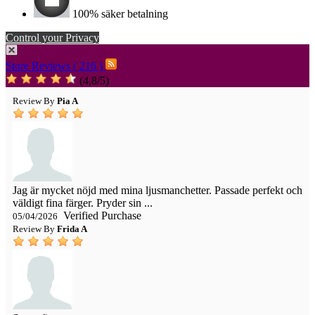
100% säker betalning
Control your Privacy
Store Reviews ( 216 )
(
4,8
/
5
)
Review By
Pia A
Jag är mycket nöjd med mina ljusmanchetter. Passade perfekt och
väldigt fina färger. Pryder sin ...
Verified Purchase
05/04/2026
Review By
Frida A