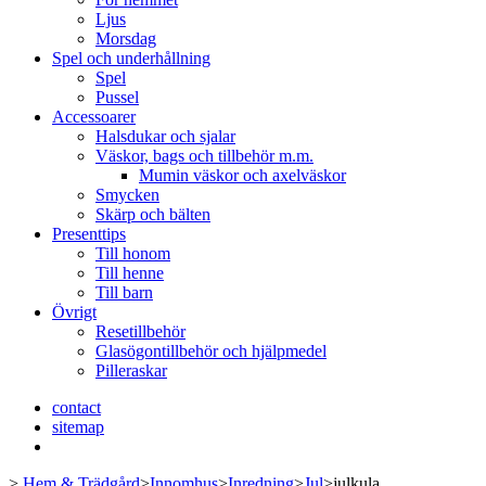
Ljus
Morsdag
Spel och underhållning
Spel
Pussel
Accessoarer
Halsdukar och sjalar
Väskor, bags och tillbehör m.m.
Mumin väskor och axelväskor
Smycken
Skärp och bälten
Presenttips
Till honom
Till henne
Till barn
Övrigt
Resetillbehör
Glasögontillbehör och hjälpmedel
Pilleraskar
contact
sitemap
>
Hem & Trädgård
>
Innomhus
>
Inredning
>
Jul
>
julkula