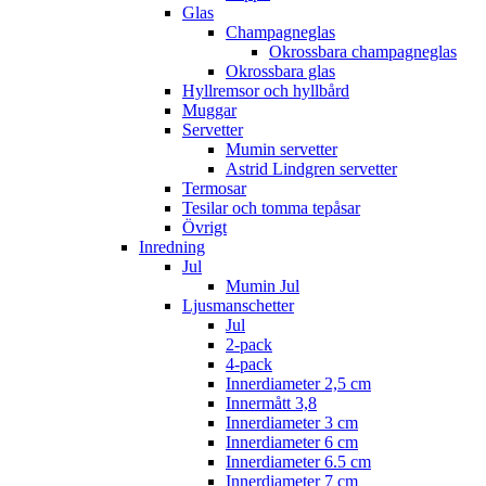
Glas
Champagneglas
Okrossbara champagneglas
Okrossbara glas
Hyllremsor och hyllbård
Muggar
Servetter
Mumin servetter
Astrid Lindgren servetter
Termosar
Tesilar och tomma tepåsar
Övrigt
Inredning
Jul
Mumin Jul
Ljusmanschetter
Jul
2-pack
4-pack
Innerdiameter 2,5 cm
Innermått 3,8
Innerdiameter 3 cm
Innerdiameter 6 cm
Innerdiameter 6.5 cm
Innerdiameter 7 cm