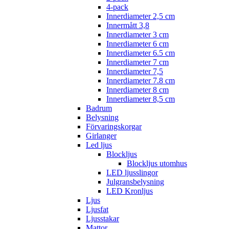
4-pack
Innerdiameter 2,5 cm
Innermått 3,8
Innerdiameter 3 cm
Innerdiameter 6 cm
Innerdiameter 6.5 cm
Innerdiameter 7 cm
Innerdiameter 7,5
Innerdiameter 7.8 cm
Innerdiameter 8 cm
Innerdiameter 8,5 cm
Badrum
Belysning
Förvaringskorgar
Girlanger
Led ljus
Blockljus
Blockljus utomhus
LED ljusslingor
Julgransbelysning
LED Kronljus
Ljus
Ljusfat
Ljusstakar
Mattor