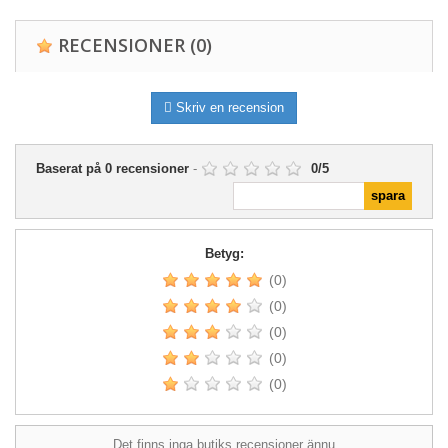
RECENSIONER
(0)
Skriv en recension
Baserat på
0
recensioner
-
0
/
5
Betyg:
(0)
(0)
(0)
(0)
(0)
Det finns inga butiks recensioner ännu