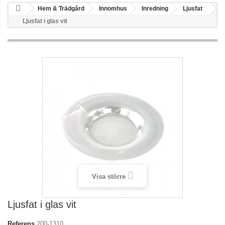
Hem & Trädgård
Innomhus
Inredning
Ljusfat
Ljusfat i glas vit
Visa större
Ljusfat i glas vit
Referens
200-1310