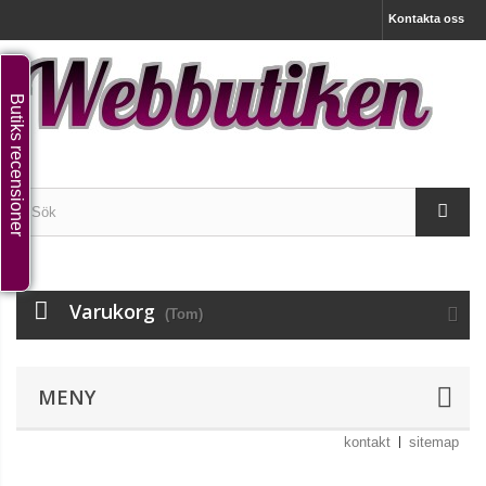
Kontakta oss
Butiks recensioner
Varukorg
(Tom)
MENY
kontakt
sitemap