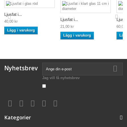
Ljusfat i...
Ljusfat i...
Ljusfat
40,00 kr
21,00 kr
60,00 
Lägg i varukorg
Lägg i varukorg
Lägg
Nyhetsbrev
Jag vill få nyhetsbrev
Kategorier