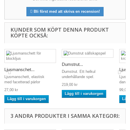
Bli först med att skriva en recension!
KUNDER SOM KÖPT DENNA PRODUKT
KÖPTE OCKSÅ:
Dumstrut...
Ljusmanschet...
Ljusm
Dumstrut. Ett helkul
Ljusmanschett, elastisk
underhållande spel.
Ljusm
med facetterad pärlor
dansan
219,00 kr
27,00 kr
99,00 
Lägg till i varukorgen
Lägg till i varukorgen
Lägg
3 ANDRA PRODUKTER I SAMMA KATEGORI: