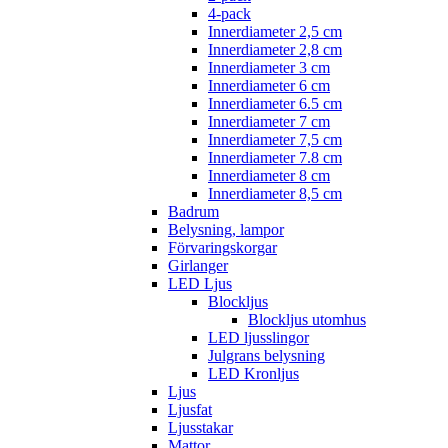
4-pack
Innerdiameter 2,5 cm
Innerdiameter 2,8 cm
Innerdiameter 3 cm
Innerdiameter 6 cm
Innerdiameter 6.5 cm
Innerdiameter 7 cm
Innerdiameter 7,5 cm
Innerdiameter 7.8 cm
Innerdiameter 8 cm
Innerdiameter 8,5 cm
Badrum
Belysning, lampor
Förvaringskorgar
Girlanger
LED Ljus
Blockljus
Blockljus utomhus
LED ljusslingor
Julgrans belysning
LED Kronljus
Ljus
Ljusfat
Ljusstakar
Mattor