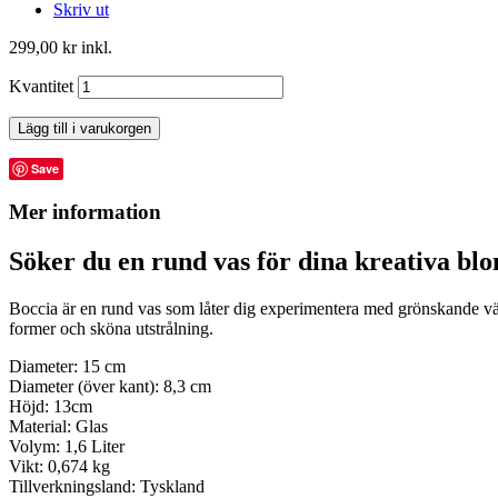
Skriv ut
299,00 kr
inkl.
Kvantitet
Lägg till i varukorgen
Save
Mer information
Söker du en rund vas för dina kreativa bl
Boccia är en rund vas som låter dig experimentera med grönskande växt
former och sköna utstrålning.
Diameter
: 15 cm
Diameter
(över kant): 8,3 cm
Höjd
: 13cm
Material
: Glas
Volym
: 1,6 Liter
Vikt
: 0,674 kg
Tillverkningsland:
Tyskland