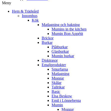
Meny
Hem & Trädgård
Innomhus
Kök
Matlagning och bakning
Mumins in the kitchen
Mumin Bon Appétit
Brickor
Burkar
Plåtburkar
Glasburkar
Mumin burkar
Disktrasor
Emaljprodukter
Smurfarna
Matlagning
Muggar
Skålar
Tallrikar
Basic
Elsa Beskow
Emil i Lönneberga
Mumin
Muggar