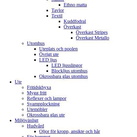
Ethno matta
Tavlor
Textil
Kuddfodral
Överkast
Överkast Stripes
Överkast Metallo
Utomhus
Uteplats och poolen
Övrigt ute
LED ljus
LED ljusslingor
Blockljus utomhus
Okrossbara glas utomhus
Ute
Fritidskbyxa
Mygg fritt
Reflexer och lampor
Svampplockning
Utemöbler
Okrossbara glas ute
Miljövänligt
Hudvård
Oljor för kropp, ansikte och hår
För hemmet