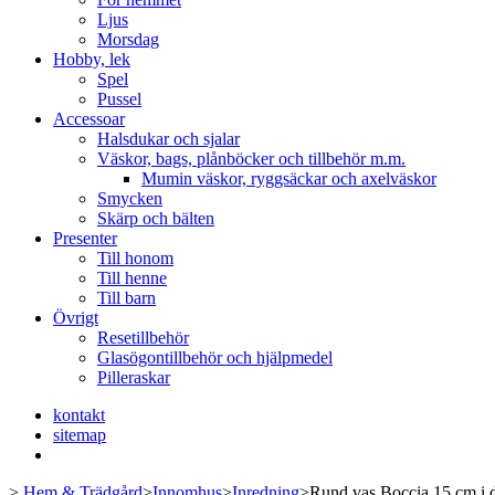
Ljus
Morsdag
Hobby, lek
Spel
Pussel
Accessoar
Halsdukar och sjalar
Väskor, bags, plånböcker och tillbehör m.m.
Mumin väskor, ryggsäckar och axelväskor
Smycken
Skärp och bälten
Presenter
Till honom
Till henne
Till barn
Övrigt
Resetillbehör
Glasögontillbehör och hjälpmedel
Pilleraskar
kontakt
sitemap
>
Hem & Trädgård
>
Innomhus
>
Inredning
>
Rund vas Boccia 15 cm i 