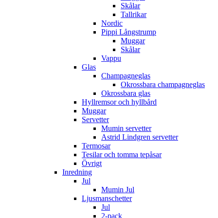
Skålar
Tallrikar
Nordic
Pippi Långstrump
Muggar
Skålar
Vappu
Glas
Champagneglas
Okrossbara champagneglas
Okrossbara glas
Hyllremsor och hyllbård
Muggar
Servetter
Mumin servetter
Astrid Lindgren servetter
Termosar
Tesilar och tomma tepåsar
Övrigt
Inredning
Jul
Mumin Jul
Ljusmanschetter
Jul
2-pack