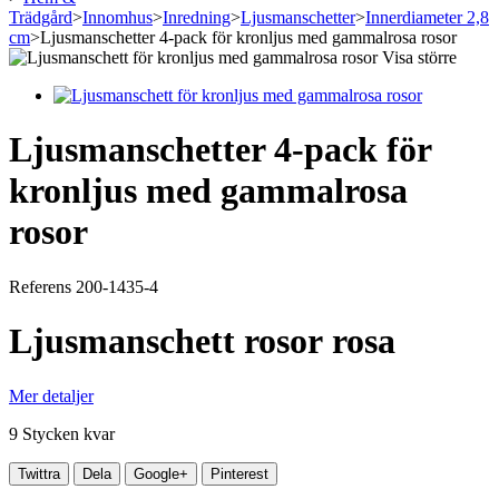
Trädgård
>
Innomhus
>
Inredning
>
Ljusmanschetter
>
Innerdiameter 2,8
cm
>
Ljusmanschetter 4-pack för kronljus med gammalrosa rosor
Visa större
Ljusmanschetter 4-pack för
kronljus med gammalrosa
rosor
Referens
200-1435-4
Ljusmanschett rosor rosa
Mer detaljer
9
Stycken kvar
Twittra
Dela
Google+
Pinterest