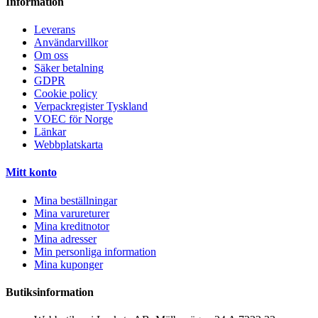
Information
Leverans
Användarvillkor
Om oss
Säker betalning
GDPR
Cookie policy
Verpackregister Tyskland
VOEC för Norge
Länkar
Webbplatskarta
Mitt konto
Mina beställningar
Mina varureturer
Mina kreditnotor
Mina adresser
Min personliga information
Mina kuponger
Butiksinformation