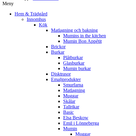
Meny
Hem & Trädgård
Innomhus
Kök
Matlagning och bakning
Mumins in the kitchen
Mumin Bon Appétit
Brickor
Burkar
Plåtburkar
Glasburkar
Mumin burkar
Disktrasor
Emaljprodukter
Smurfarna
Matlagning
Muggar
Skålar
Tallrikar
Basic
Elsa Beskow
Emil i Lönneberga
Mumin
Muggar