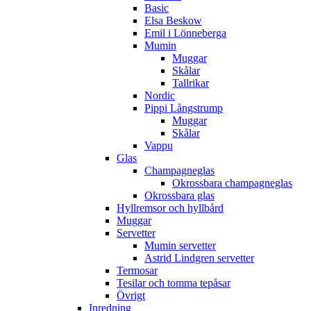
Basic
Elsa Beskow
Emil i Lönneberga
Mumin
Muggar
Skålar
Tallrikar
Nordic
Pippi Långstrump
Muggar
Skålar
Vappu
Glas
Champagneglas
Okrossbara champagneglas
Okrossbara glas
Hyllremsor och hyllbård
Muggar
Servetter
Mumin servetter
Astrid Lindgren servetter
Termosar
Tesilar och tomma tepåsar
Övrigt
Inredning