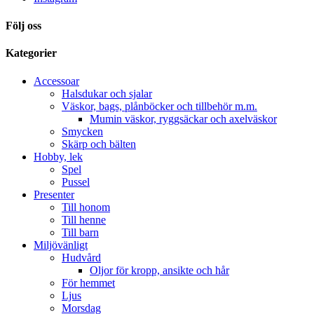
Följ oss
Kategorier
Accessoar
Halsdukar och sjalar
Väskor, bags, plånböcker och tillbehör m.m.
Mumin väskor, ryggsäckar och axelväskor
Smycken
Skärp och bälten
Hobby, lek
Spel
Pussel
Presenter
Till honom
Till henne
Till barn
Miljövänligt
Hudvård
Oljor för kropp, ansikte och hår
För hemmet
Ljus
Morsdag