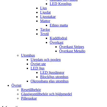
LED Kronljus
Ljus
Ljusfat
Ljusstakar
Mattor
Ethno matta
Tavlor
Textil
Kuddfodral
Överkast
Överkast Stripes
Överkast Metallo
Utomhus
Uteplats och poolen
Övrigt ute
LED ljus
LED ljusslingor
Blockljus utomhus
Okrossbara glas utomhus
Övrigt
Resetillbehör
Glasögontillbehör och hjälpmedel
Pilleraskar