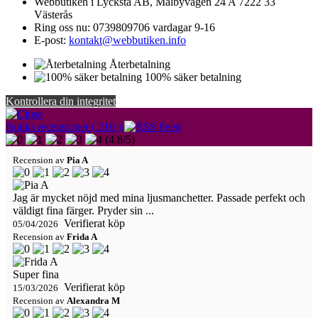
Webbutiken i Lycksta AB, Mälbyvägen 24 A 7222 33
Västerås
Ring oss nu:
0739809706 vardagar 9-16
E-post:
kontakt@webbutiken.info
Återbetalning
100% säker betalning
Kontrollera din integritet
Butiks recensioner ( 216 )
(
4,8
/
5
)
Recension av
Pia A
Jag är mycket nöjd med mina ljusmanchetter. Passade perfekt och
väldigt fina färger. Pryder sin ...
Verifierat köp
05/04/2026
Recension av
Frida A
Super fina
Verifierat köp
15/03/2026
Recension av
Alexandra M