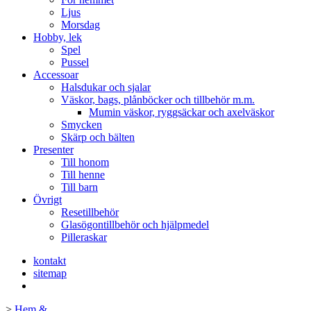
Ljus
Morsdag
Hobby, lek
Spel
Pussel
Accessoar
Halsdukar och sjalar
Väskor, bags, plånböcker och tillbehör m.m.
Mumin väskor, ryggsäckar och axelväskor
Smycken
Skärp och bälten
Presenter
Till honom
Till henne
Till barn
Övrigt
Resetillbehör
Glasögontillbehör och hjälpmedel
Pilleraskar
kontakt
sitemap
>
Hem &