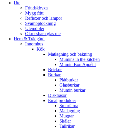
Ute
Fritidskbyxa
Mygg fritt
Reflexer och lampor
Svampplockning
Utemöbler
Okrossbara glas ute
Hem & Trädgård
Innomhus
Kök
Matlagning och bakning
Mumins in the kitchen
Mumin Bon Appétit
Brickor
Burkar
Plåtburkar
Glasburkar
Mumin burkar
Disktrasor
Emaljprodukter
Smurfarna
Matlagning
Muggar
Skålar
Tallrikar