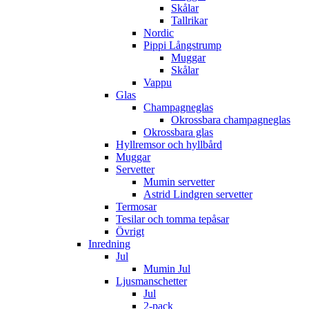
Skålar
Tallrikar
Nordic
Pippi Långstrump
Muggar
Skålar
Vappu
Glas
Champagneglas
Okrossbara champagneglas
Okrossbara glas
Hyllremsor och hyllbård
Muggar
Servetter
Mumin servetter
Astrid Lindgren servetter
Termosar
Tesilar och tomma tepåsar
Övrigt
Inredning
Jul
Mumin Jul
Ljusmanschetter
Jul
2-pack