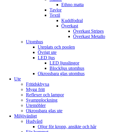
Ethno matta
Tavlor
Textil
Kuddfodral
Överkast
Överkast Stripes
Överkast Metallo
Utomhus
Uteplats och poolen
Övrigt ute
LED ljus
LED ljusslingor
Blockljus utomhus
Okrossbara glas utomhus
Ute
Fritidskbyxa
Mygg fritt
Reflexer och lampor
Svampplockning
Utemöbler
Okrossbara glas ute
Miljövänligt
Hudvård
Oljor för kropp, ansikte och hår
För hemmet