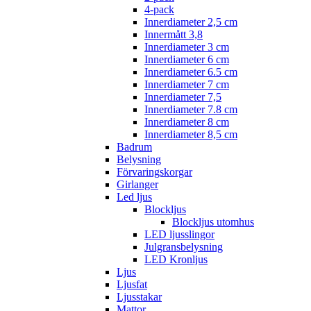
4-pack
Innerdiameter 2,5 cm
Innermått 3,8
Innerdiameter 3 cm
Innerdiameter 6 cm
Innerdiameter 6.5 cm
Innerdiameter 7 cm
Innerdiameter 7,5
Innerdiameter 7.8 cm
Innerdiameter 8 cm
Innerdiameter 8,5 cm
Badrum
Belysning
Förvaringskorgar
Girlanger
Led ljus
Blockljus
Blockljus utomhus
LED ljusslingor
Julgransbelysning
LED Kronljus
Ljus
Ljusfat
Ljusstakar
Mattor