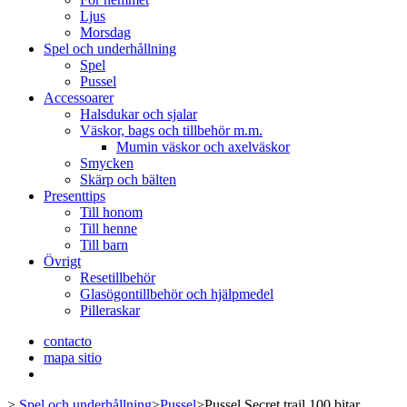
Ljus
Morsdag
Spel och underhållning
Spel
Pussel
Accessoarer
Halsdukar och sjalar
Väskor, bags och tillbehör m.m.
Mumin väskor och axelväskor
Smycken
Skärp och bälten
Presenttips
Till honom
Till henne
Till barn
Övrigt
Resetillbehör
Glasögontillbehör och hjälpmedel
Pilleraskar
contacto
mapa sitio
>
Spel och underhållning
>
Pussel
>
Pussel Secret trail 100 bitar