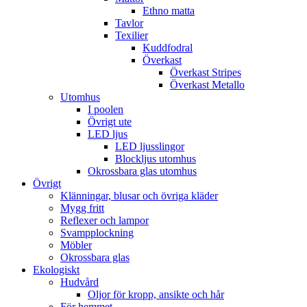
Ethno matta
Tavlor
Texilier
Kuddfodral
Överkast
Överkast Stripes
Överkast Metallo
Utomhus
I poolen
Övrigt ute
LED ljus
LED ljusslingor
Blockljus utomhus
Okrossbara glas utomhus
Övrigt
Klänningar, blusar och övriga kläder
Mygg fritt
Reflexer och lampor
Svampplockning
Möbler
Okrossbara glas
Ekologiskt
Hudvård
Oljor för kropp, ansikte och hår
För hemmet