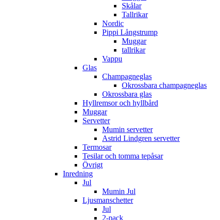
Skålar
Tallrikar
Nordic
Pippi Långstrump
Muggar
tallrikar
Vappu
Glas
Champagneglas
Okrossbara champagneglas
Okrossbara glas
Hyllremsor och hyllbård
Muggar
Servetter
Mumin servetter
Astrid Lindgren servetter
Termosar
Tesilar och tomma tepåsar
Övrigt
Inredning
Jul
Mumin Jul
Ljusmanschetter
Jul
2-pack