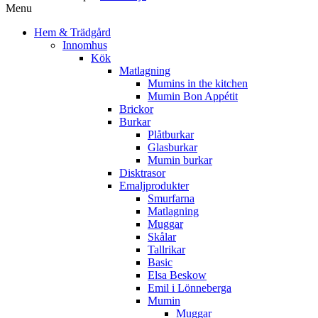
Menu
Hem & Trädgård
Innomhus
Kök
Matlagning
Mumins in the kitchen
Mumin Bon Appétit
Brickor
Burkar
Plåtburkar
Glasburkar
Mumin burkar
Disktrasor
Emaljprodukter
Smurfarna
Matlagning
Muggar
Skålar
Tallrikar
Basic
Elsa Beskow
Emil i Lönneberga
Mumin
Muggar