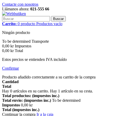
Contacte con nosotros
Llámanos ahora:
021-555 66
Buscar
Carrito:
0
producto
Productos
vacío
Ningún producto
To be determined
Transporte
0,00 kr
Impuestos
0,00 kr
Total
Estos precios se entienden IVA incluído
Confirmar
Producto añadido correctamente a su carrito de la compra
Cantidad
Total
Hay
0
artículos en su carrito.
Hay 1 artículo en su cesta.
Total productos: (impuestos inc.)
Total envío: (impuestos inc.)
To be determined
Impuestos
0,00 kr
Total (impuestos inc.)
Continuar la compra
Ir a la caja