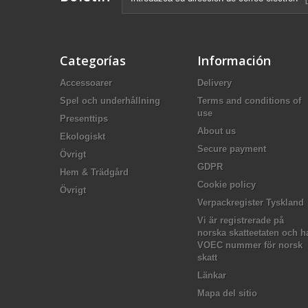
Categorías
Información
Accessoarer
Delivery
Spel och underhållning
Terms and conditions of
use
Presenttips
About us
Ekologiskt
Secure payment
Övrigt
GDPR
Hem & Trädgård
Cookie policy
Övrigt
Verpackregister Tyskland
Vi är registrerade på
norska skatteetaten och h
VOEC nummer för norsk
skatt
Länkar
Mapa del sitio