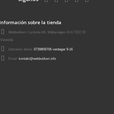
Información sobre la tienda
Webbutiken i Lycksta AB, Mälbyvägen 24 A 7222 33
Västerås
Llámanos ahora:
0739809706 vardagar 9-16
Email:
kontakt@webbutiken.info