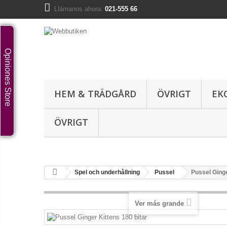
Llámanos ahora:
021-555 66
Opiniones Store
HEM & TRÄDGÅRD
ÖVRIGT
EK
ÖVRIGT
Spel och underhållning
Pussel
Pussel Ginge
Ver más grande