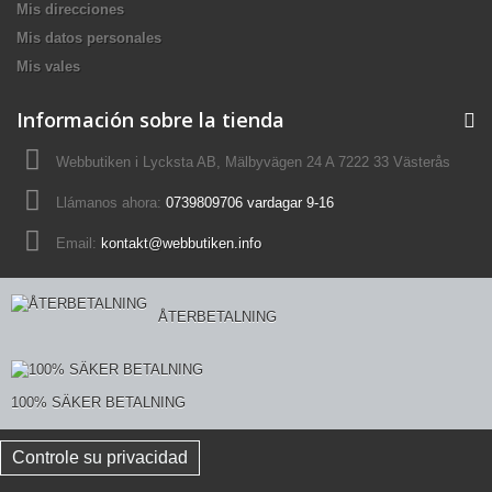
Mis direcciones
Mis datos personales
Mis vales
Información sobre la tienda
Webbutiken i Lycksta AB, Mälbyvägen 24 A 7222 33 Västerås
Llámanos ahora:
0739809706 vardagar 9-16
Email:
kontakt@webbutiken.info
ÅTERBETALNING
100% SÄKER BETALNING
Controle su privacidad