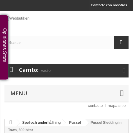
Contacte con nosotros
Opiniones Store
Carrito:
vacío
MENU
contacto
mapa sitio
Spel och underhållning
Pussel
Pussel Sledding in
Town, 300 bitar