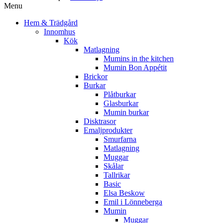
Menu
Hem & Trädgård
Innomhus
Kök
Matlagning
Mumins in the kitchen
Mumin Bon Appétit
Brickor
Burkar
Plåtburkar
Glasburkar
Mumin burkar
Disktrasor
Emaljprodukter
Smurfarna
Matlagning
Muggar
Skålar
Tallrikar
Basic
Elsa Beskow
Emil i Lönneberga
Mumin
Muggar