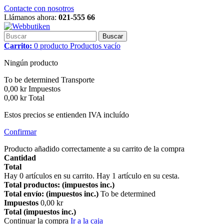
Contacte con nosotros
Llámanos ahora:
021-555 66
Buscar
Carrito:
0
producto
Productos
vacío
Ningún producto
To be determined
Transporte
0,00 kr
Impuestos
0,00 kr
Total
Estos precios se entienden IVA incluído
Confirmar
Producto añadido correctamente a su carrito de la compra
Cantidad
Total
Hay
0
artículos en su carrito.
Hay 1 artículo en su cesta.
Total productos: (impuestos inc.)
Total envío: (impuestos inc.)
To be determined
Impuestos
0,00 kr
Total (impuestos inc.)
Continuar la compra
Ir a la caja