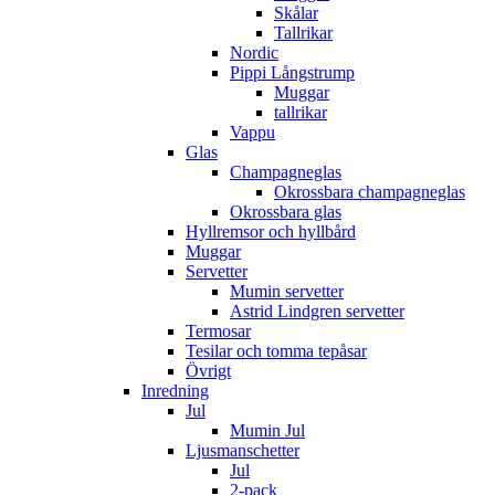
Skålar
Tallrikar
Nordic
Pippi Långstrump
Muggar
tallrikar
Vappu
Glas
Champagneglas
Okrossbara champagneglas
Okrossbara glas
Hyllremsor och hyllbård
Muggar
Servetter
Mumin servetter
Astrid Lindgren servetter
Termosar
Tesilar och tomma tepåsar
Övrigt
Inredning
Jul
Mumin Jul
Ljusmanschetter
Jul
2-pack