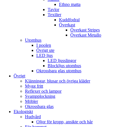
Ethno matta
Tavlor
Texilier
Kuddfodral
Överkast
Överkast Stripes
Överkast Metallo
Utomhus
I poolen
Övrigt ute
LED ljus
LED ljusslingor
Blockljus utomhus
Okrossbara glas utomhus
Övrigt
Klänningar, blusar och övriga kläder
Mygg fritt
Reflexer och lampor
Svampplockning
Möbler
Okrossbara glas
Ekologiskt
Hudvård
Oljor för kropp, ansikte och hår
För hemmet