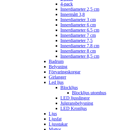
4-pack
Innerdiameter 2,5 cm
Innermått 3,8
Innerdiameter 3 cm
Innerdiameter 6 cm
Innerdiameter 6.5 cm
Innerdiameter 7 cm
Innerdiameter 7,5
Innerdiameter 7.8 cm
Innerdiameter 8 cm
Innerdiameter 8,5 cm
Badrum
Belysning
Förvaringskorgar
Girlanger
Led ljus
Blockljus
Blockljus utomhus
LED ljusslingor
Julgransbelysning
LED Kronljus
Ljus
Ljusfat
Ljusstakar
Mattor