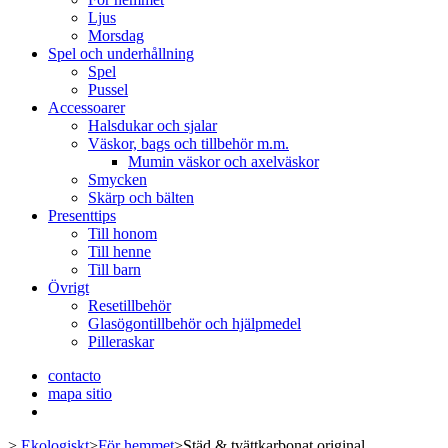
Ljus
Morsdag
Spel och underhållning
Spel
Pussel
Accessoarer
Halsdukar och sjalar
Väskor, bags och tillbehör m.m.
Mumin väskor och axelväskor
Smycken
Skärp och bälten
Presenttips
Till honom
Till henne
Till barn
Övrigt
Resetillbehör
Glasögontillbehör och hjälpmedel
Pilleraskar
contacto
mapa sitio
>
Ekologiskt
>
För hemmet
>
Städ & tvättkarbonat original