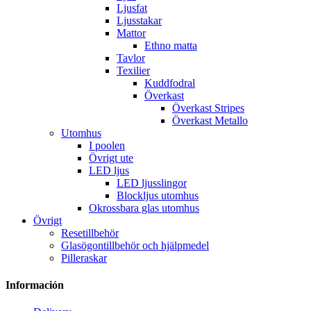
Ljusfat
Ljusstakar
Mattor
Ethno matta
Tavlor
Texilier
Kuddfodral
Överkast
Överkast Stripes
Överkast Metallo
Utomhus
I poolen
Övrigt ute
LED ljus
LED ljusslingor
Blockljus utomhus
Okrossbara glas utomhus
Övrigt
Resetillbehör
Glasögontillbehör och hjälpmedel
Pilleraskar
Información