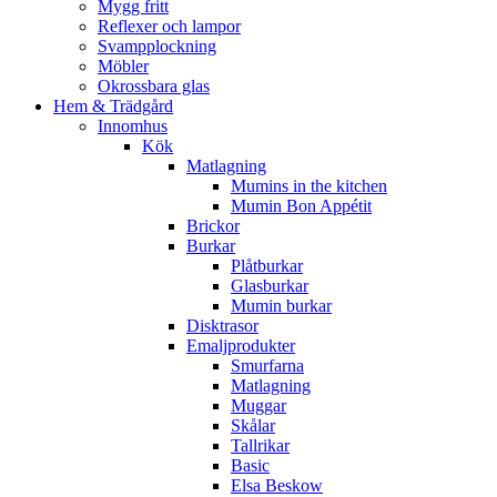
Mygg fritt
Reflexer och lampor
Svampplockning
Möbler
Okrossbara glas
Hem & Trädgård
Innomhus
Kök
Matlagning
Mumins in the kitchen
Mumin Bon Appétit
Brickor
Burkar
Plåtburkar
Glasburkar
Mumin burkar
Disktrasor
Emaljprodukter
Smurfarna
Matlagning
Muggar
Skålar
Tallrikar
Basic
Elsa Beskow