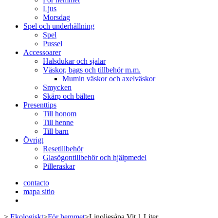
Ljus
Morsdag
Spel och underhållning
Spel
Pussel
Accessoarer
Halsdukar och sjalar
Väskor, bags och tillbehör m.m.
Mumin väskor och axelväskor
Smycken
Skärp och bälten
Presenttips
Till honom
Till henne
Till barn
Övrigt
Resetillbehör
Glasögontillbehör och hjälpmedel
Pilleraskar
contacto
mapa sitio
>
Ekologiskt
>
För hemmet
>
Linoljesåpa Vit 1 Liter