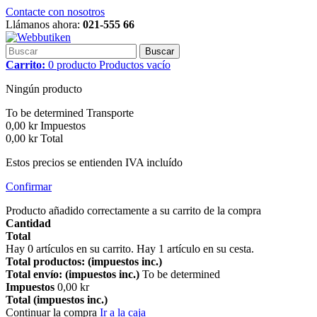
Contacte con nosotros
Llámanos ahora:
021-555 66
Buscar
Carrito:
0
producto
Productos
vacío
Ningún producto
To be determined
Transporte
0,00 kr
Impuestos
0,00 kr
Total
Estos precios se entienden IVA incluído
Confirmar
Producto añadido correctamente a su carrito de la compra
Cantidad
Total
Hay
0
artículos en su carrito.
Hay 1 artículo en su cesta.
Total productos: (impuestos inc.)
Total envío: (impuestos inc.)
To be determined
Impuestos
0,00 kr
Total (impuestos inc.)
Continuar la compra
Ir a la caja