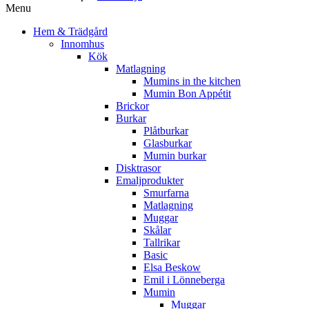
Menu
Hem & Trädgård
Innomhus
Kök
Matlagning
Mumins in the kitchen
Mumin Bon Appétit
Brickor
Burkar
Plåtburkar
Glasburkar
Mumin burkar
Disktrasor
Emaljprodukter
Smurfarna
Matlagning
Muggar
Skålar
Tallrikar
Basic
Elsa Beskow
Emil i Lönneberga
Mumin
Muggar