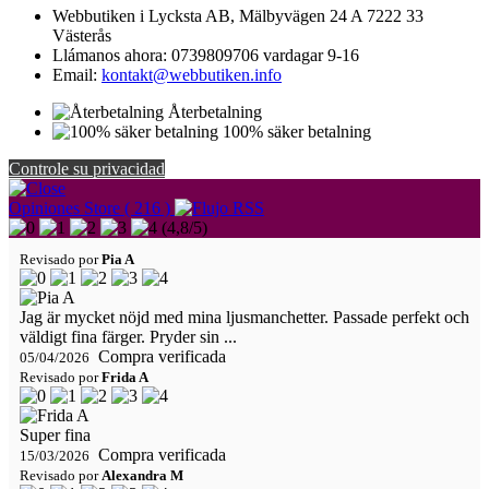
Webbutiken i Lycksta AB, Mälbyvägen 24 A 7222 33
Västerås
Llámanos ahora:
0739809706 vardagar 9-16
Email:
kontakt@webbutiken.info
Återbetalning
100% säker betalning
Controle su privacidad
Opiniones Store ( 216 )
(
4,8
/
5
)
Revisado por
Pia A
Jag är mycket nöjd med mina ljusmanchetter. Passade perfekt och
väldigt fina färger. Pryder sin ...
Compra verificada
05/04/2026
Revisado por
Frida A
Super fina
Compra verificada
15/03/2026
Revisado por
Alexandra M