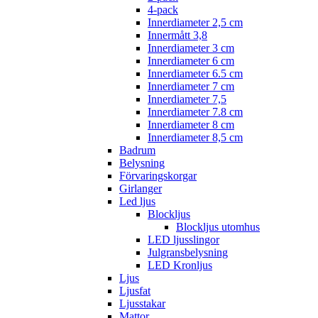
4-pack
Innerdiameter 2,5 cm
Innermått 3,8
Innerdiameter 3 cm
Innerdiameter 6 cm
Innerdiameter 6.5 cm
Innerdiameter 7 cm
Innerdiameter 7,5
Innerdiameter 7.8 cm
Innerdiameter 8 cm
Innerdiameter 8,5 cm
Badrum
Belysning
Förvaringskorgar
Girlanger
Led ljus
Blockljus
Blockljus utomhus
LED ljusslingor
Julgransbelysning
LED Kronljus
Ljus
Ljusfat
Ljusstakar
Mattor