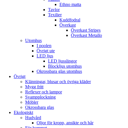
Ethno matta
Tavlor
Texilier
Kuddfodral
Överkast
Överkast Stripes
Överkast Metallo
Utomhus
I poolen
Övrigt ute
LED ljus
LED ljusslingor
Blockljus utomhus
Okrossbara glas utomhus
Övrigt
Klänningar, blusar och övriga kläder
Mygg fritt
Reflexer och lampor
Svampplockning
Möbler
Okrossbara glas
Ekologiskt
Hudvård
Oljor för kropp, ansikte och hår
För hemmet