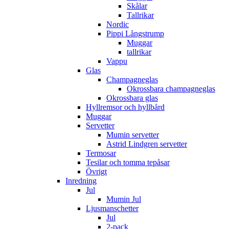
Skålar
Tallrikar
Nordic
Pippi Långstrump
Muggar
tallrikar
Vappu
Glas
Champagneglas
Okrossbara champagneglas
Okrossbara glas
Hyllremsor och hyllbård
Muggar
Servetter
Mumin servetter
Astrid Lindgren servetter
Termosar
Tesilar och tomma tepåsar
Övrigt
Inredning
Jul
Mumin Jul
Ljusmanschetter
Jul
2-pack