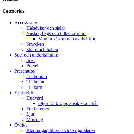
Categorías
Accessoarer
Halsdukar och sjalar
Väskor, bags och tillbehör m.m.
Mumin väskor och axelväskor
Smycken
Skärp och bälten
Spel och underhållning
Spel
Pussel
Presenttips
Till honom
Till henne
Till barn
Ekologiskt
Hudvård
Oljor för kropp, ansikte och hår
För hemmet
Ljus
Morsdag
Övrigt
Klänningar, blusar och övriga kläder