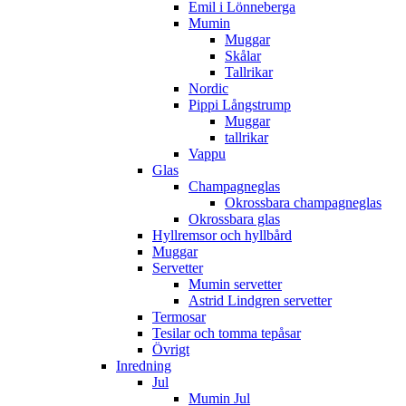
Emil i Lönneberga
Mumin
Muggar
Skålar
Tallrikar
Nordic
Pippi Långstrump
Muggar
tallrikar
Vappu
Glas
Champagneglas
Okrossbara champagneglas
Okrossbara glas
Hyllremsor och hyllbård
Muggar
Servetter
Mumin servetter
Astrid Lindgren servetter
Termosar
Tesilar och tomma tepåsar
Övrigt
Inredning
Jul
Mumin Jul