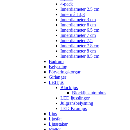
4-pack
Innerdiameter 2,5 cm
Innermått 3,8
Innerdiameter 3 cm
Innerdiameter 6 cm
Innerdiameter 6.5 cm
Innerdiameter 7 cm
Innerdiameter 7,5
Innerdiameter 7.8 cm
Innerdiameter 8 cm
Innerdiameter 8,5 cm
Badrum
Belysning
Förvaringskorgar
Girlanger
Led ljus
Blockljus
Blockljus utomhus
LED ljusslingor
Julgransbelysning
LED Kronljus
Ljus
Ljusfat
Ljusstakar
Mattor