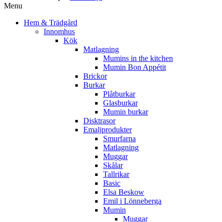
Menu
Hem & Trädgård
Innomhus
Kök
Matlagning
Mumins in the kitchen
Mumin Bon Appétit
Brickor
Burkar
Plåtburkar
Glasburkar
Mumin burkar
Disktrasor
Emaljprodukter
Smurfarna
Matlagning
Muggar
Skålar
Tallrikar
Basic
Elsa Beskow
Emil i Lönneberga
Mumin
Muggar