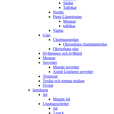
Skålar
Tallrikar
Nordic
Pippi Långstrump
Muggar
tallrikar
Vappu
Glas
Champagneglas
Okrossbara champagneglas
Okrossbara glas
Hyllremsor och hyllbård
Muggar
Servetter
Mumin servetter
Astrid Lindgren servetter
Termosar
Tesilar och tomma tepåsar
Övrigt
Inredning
Jul
Mumin Jul
Ljusmanschetter
Jul
2-pack