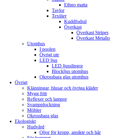
Ethno matta
Tavlor
Texilier
Kuddfodral
Överkast
Överkast Stripes
Överkast Metallo
Utomhus
I poolen
Övrigt ute
LED ljus
LED ljusslingor
Blockljus utomhus
Okrossbara glas utomhus
Övrigt
Klänningar, blusar och övriga kläder
Mygg fritt
Reflexer och lampor
Svampplockning
Möbler
Okrossbara glas
Ekologiskt
Hudvård
Oljor för kropp, ansikte och hår
För hemmet