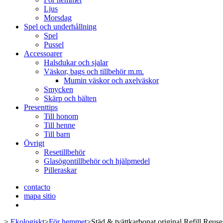
Ljus
Morsdag
Spel och underhållning
Spel
Pussel
Accessoarer
Halsdukar och sjalar
Väskor, bags och tillbehör m.m.
Mumin väskor och axelväskor
Smycken
Skärp och bälten
Presenttips
Till honom
Till henne
Till barn
Övrigt
Resetillbehör
Glasögontillbehör och hjälpmedel
Pilleraskar
contacto
mapa sitio
>
Ekologiskt
>
För hemmet
>
Städ & tvättkarbonat original Refill Reuse