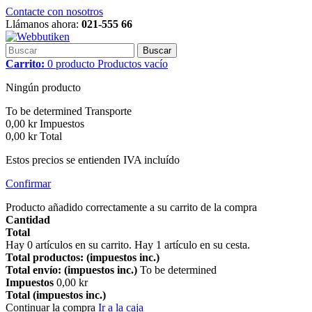
Contacte con nosotros
Llámanos ahora:
021-555 66
Buscar
Carrito:
0
producto
Productos
vacío
Ningún producto
To be determined
Transporte
0,00 kr
Impuestos
0,00 kr
Total
Estos precios se entienden IVA incluído
Confirmar
Producto añadido correctamente a su carrito de la compra
Cantidad
Total
Hay
0
artículos en su carrito.
Hay 1 artículo en su cesta.
Total productos: (impuestos inc.)
Total envío: (impuestos inc.)
To be determined
Impuestos
0,00 kr
Total (impuestos inc.)
Continuar la compra
Ir a la caja