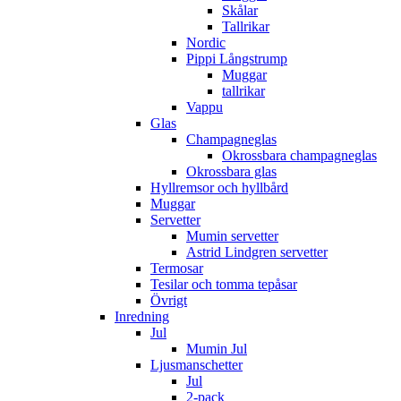
Skålar
Tallrikar
Nordic
Pippi Långstrump
Muggar
tallrikar
Vappu
Glas
Champagneglas
Okrossbara champagneglas
Okrossbara glas
Hyllremsor och hyllbård
Muggar
Servetter
Mumin servetter
Astrid Lindgren servetter
Termosar
Tesilar och tomma tepåsar
Övrigt
Inredning
Jul
Mumin Jul
Ljusmanschetter
Jul
2-pack