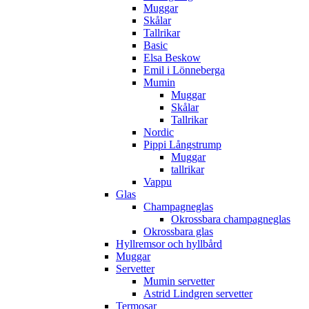
Muggar
Skålar
Tallrikar
Basic
Elsa Beskow
Emil i Lönneberga
Mumin
Muggar
Skålar
Tallrikar
Nordic
Pippi Långstrump
Muggar
tallrikar
Vappu
Glas
Champagneglas
Okrossbara champagneglas
Okrossbara glas
Hyllremsor och hyllbård
Muggar
Servetter
Mumin servetter
Astrid Lindgren servetter
Termosar