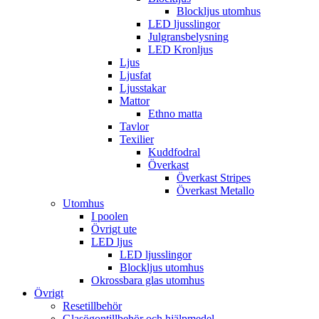
Blockljus utomhus
LED ljusslingor
Julgransbelysning
LED Kronljus
Ljus
Ljusfat
Ljusstakar
Mattor
Ethno matta
Tavlor
Texilier
Kuddfodral
Överkast
Överkast Stripes
Överkast Metallo
Utomhus
I poolen
Övrigt ute
LED ljus
LED ljusslingor
Blockljus utomhus
Okrossbara glas utomhus
Övrigt
Resetillbehör
Glasögontillbehör och hjälpmedel