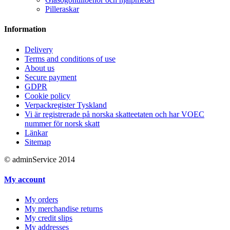
Pilleraskar
Information
Delivery
Terms and conditions of use
About us
Secure payment
GDPR
Cookie policy
Verpackregister Tyskland
Vi är registrerade på norska skatteetaten och har VOEC
nummer för norsk skatt
Länkar
Sitemap
© adminService 2014
My account
My orders
My merchandise returns
My credit slips
My addresses