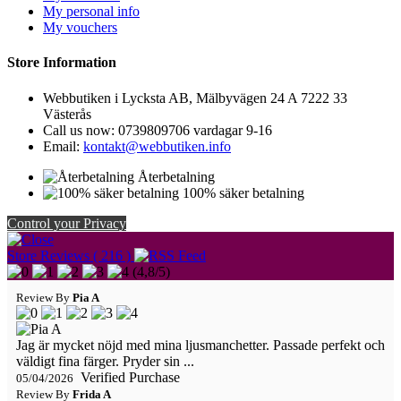
My personal info
My vouchers
Store Information
Webbutiken i Lycksta AB, Mälbyvägen 24 A 7222 33
Västerås
Call us now:
0739809706 vardagar 9-16
Email:
kontakt@webbutiken.info
Återbetalning
100% säker betalning
Control your Privacy
Store Reviews ( 216 )
(
4,8
/
5
)
Review By
Pia A
Jag är mycket nöjd med mina ljusmanchetter. Passade perfekt och
väldigt fina färger. Pryder sin ...
Verified Purchase
05/04/2026
Review By
Frida A