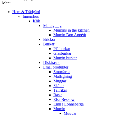
Menu
Hem & Trädgård
Innomhus
Kök
Matlagning
Mumins in the kitchen
Mumin Bon Appétit
Brickor
Burkar
Plåtburkar
Glasburkar
Mumin burkar
Disktrasor
Emaljprodukter
Smurfarna
Matlagning
Muggar
Skålar
Tallrikar
Basic
Elsa Beskow
Emil i Lönneberga
Mumin
Muggar