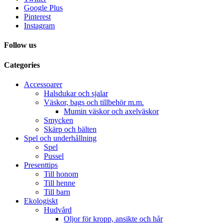
Google Plus
Pinterest
Instagram
Follow us
Categories
Accessoarer
Halsdukar och sjalar
Väskor, bags och tillbehör m.m.
Mumin väskor och axelväskor
Smycken
Skärp och bälten
Spel och underhållning
Spel
Pussel
Presenttips
Till honom
Till henne
Till barn
Ekologiskt
Hudvård
Oljor för kropp, ansikte och hår