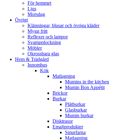
För hemmet
Ljus
Morsdag
Övrigt
Klänningar, blusar och övriga kläder
Mygg fritt
Reflexer och lampor
Svampplockning
Möbler
Okrossbara glas
Hem & Trädgård
Innomhus
Kök
Matlagning
Mumins in the kitchen
Mumin Bon Appétit
Brickor
Burkar
Plåtburkar
Glasburkar
Mumin burkar
Disktrasor
Emaljprodukter
Smurfarna
Matlagning