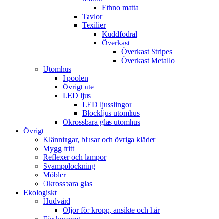
Ethno matta
Tavlor
Texilier
Kuddfodral
Överkast
Överkast Stripes
Överkast Metallo
Utomhus
I poolen
Övrigt ute
LED ljus
LED ljusslingor
Blockljus utomhus
Okrossbara glas utomhus
Övrigt
Klänningar, blusar och övriga kläder
Mygg fritt
Reflexer och lampor
Svampplockning
Möbler
Okrossbara glas
Ekologiskt
Hudvård
Oljor för kropp, ansikte och hår
För hemmet