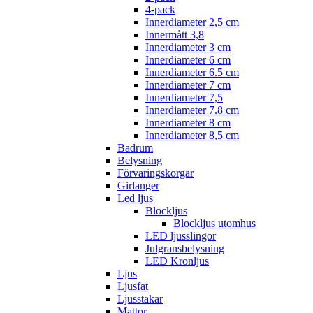
4-pack
Innerdiameter 2,5 cm
Innermått 3,8
Innerdiameter 3 cm
Innerdiameter 6 cm
Innerdiameter 6.5 cm
Innerdiameter 7 cm
Innerdiameter 7,5
Innerdiameter 7.8 cm
Innerdiameter 8 cm
Innerdiameter 8,5 cm
Badrum
Belysning
Förvaringskorgar
Girlanger
Led ljus
Blockljus
Blockljus utomhus
LED ljusslingor
Julgransbelysning
LED Kronljus
Ljus
Ljusfat
Ljusstakar
Mattor