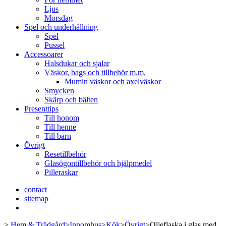
Ljus
Morsdag
Spel och underhållning
Spel
Pussel
Accessoarer
Halsdukar och sjalar
Väskor, bags och tillbehör m.m.
Mumin väskor och axelväskor
Smycken
Skärp och bälten
Presenttips
Till honom
Till henne
Till barn
Övrigt
Resetillbehör
Glasögontillbehör och hjälpmedel
Pilleraskar
contact
sitemap
>
Hem & Trädgård
>
Innomhus
>
Kök
>
Övrigt
>
Oljeflaska i glas med