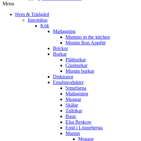
Menu
Hem & Trädgård
Innomhus
Kök
Matlagning
Mumins in the kitchen
Mumin Bon Appétit
Brickor
Burkar
Plåtburkar
Glasburkar
Mumin burkar
Disktrasor
Emaljprodukter
Smurfarna
Matlagning
Muggar
Skålar
Tallrikar
Basic
Elsa Beskow
Emil i Lönneberga
Mumin
Muggar