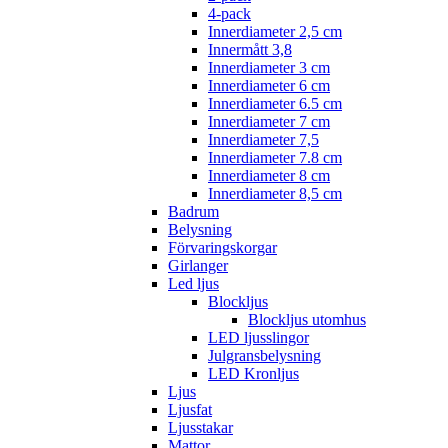
4-pack
Innerdiameter 2,5 cm
Innermått 3,8
Innerdiameter 3 cm
Innerdiameter 6 cm
Innerdiameter 6.5 cm
Innerdiameter 7 cm
Innerdiameter 7,5
Innerdiameter 7.8 cm
Innerdiameter 8 cm
Innerdiameter 8,5 cm
Badrum
Belysning
Förvaringskorgar
Girlanger
Led ljus
Blockljus
Blockljus utomhus
LED ljusslingor
Julgransbelysning
LED Kronljus
Ljus
Ljusfat
Ljusstakar
Mattor