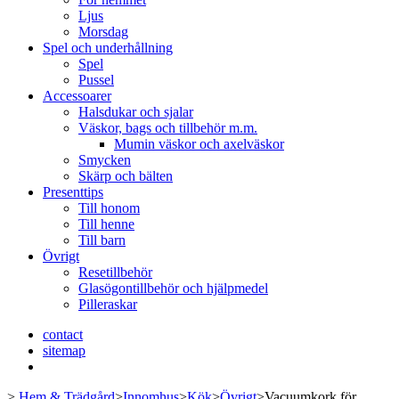
Ljus
Morsdag
Spel och underhållning
Spel
Pussel
Accessoarer
Halsdukar och sjalar
Väskor, bags och tillbehör m.m.
Mumin väskor och axelväskor
Smycken
Skärp och bälten
Presenttips
Till honom
Till henne
Till barn
Övrigt
Resetillbehör
Glasögontillbehör och hjälpmedel
Pilleraskar
contact
sitemap
>
Hem & Trädgård
>
Innomhus
>
Kök
>
Övrigt
>
Vacuumkork för