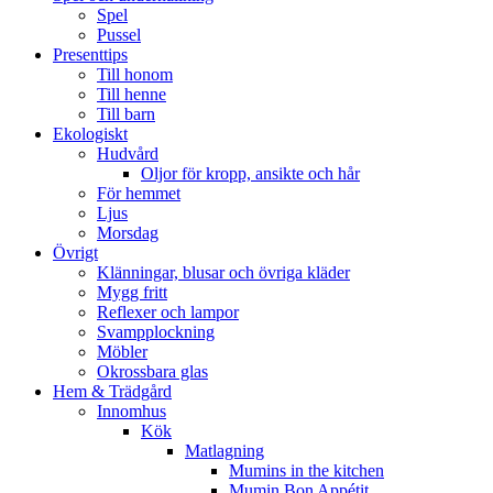
Spel
Pussel
Presenttips
Till honom
Till henne
Till barn
Ekologiskt
Hudvård
Oljor för kropp, ansikte och hår
För hemmet
Ljus
Morsdag
Övrigt
Klänningar, blusar och övriga kläder
Mygg fritt
Reflexer och lampor
Svampplockning
Möbler
Okrossbara glas
Hem & Trädgård
Innomhus
Kök
Matlagning
Mumins in the kitchen
Mumin Bon Appétit