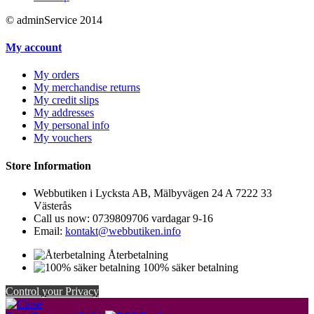
© adminService 2014
My account
My orders
My merchandise returns
My credit slips
My addresses
My personal info
My vouchers
Store Information
Webbutiken i Lycksta AB, Mälbyvägen 24 A 7222 33
Västerås
Call us now:
0739809706 vardagar 9-16
Email:
kontakt@webbutiken.info
Återbetalning
100% säker betalning
Control your Privacy