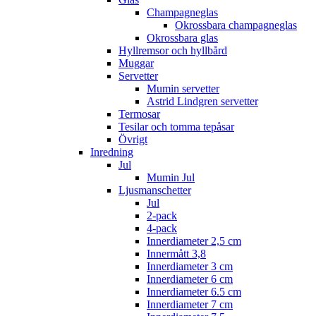
Champagneglas
Okrossbara champagneglas
Okrossbara glas
Hyllremsor och hyllbård
Muggar
Servetter
Mumin servetter
Astrid Lindgren servetter
Termosar
Tesilar och tomma tepåsar
Övrigt
Inredning
Jul
Mumin Jul
Ljusmanschetter
Jul
2-pack
4-pack
Innerdiameter 2,5 cm
Innermått 3,8
Innerdiameter 3 cm
Innerdiameter 6 cm
Innerdiameter 6.5 cm
Innerdiameter 7 cm