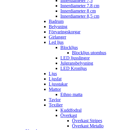
Innerdiameter 7,5
Innerdiameter 7.8 cm
Innerdiameter 8 cm
Innerdiameter 8,5 cm
Badrum
Belysning
Förvaringskorgar
Girlanger
Led ljus
Blockljus
Blockljus utomhus
LED ljusslingor
Julgransbelysning
LED Kronljus
Ljus
Ljusfat
Ljusstakar
Mattor
Ethno matta
Tavlor
Texilier
Kuddfodral
Överkast
Överkast Stripes
Överkast Metallo