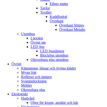
Ethno matta
Tavlor
Texilier
Kuddfodral
Överkast
Överkast Stripes
Överkast Metallo
Utomhus
I poolen
Övrigt ute
LED ljus
LED ljusslingor
Blockljus utomhus
Okrossbara glas utomhus
Övrigt
Klänningar, blusar och övriga kläder
Mygg fritt
Reflexer och lampor
Svampplockning
Möbler
Okrossbara glas
Ekologiskt
Hudvård
Oljor för kropp, ansikte och hår
För hemmet