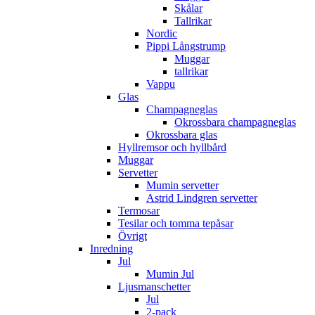
Skålar
Tallrikar
Nordic
Pippi Långstrump
Muggar
tallrikar
Vappu
Glas
Champagneglas
Okrossbara champagneglas
Okrossbara glas
Hyllremsor och hyllbård
Muggar
Servetter
Mumin servetter
Astrid Lindgren servetter
Termosar
Tesilar och tomma tepåsar
Övrigt
Inredning
Jul
Mumin Jul
Ljusmanschetter
Jul
2-pack