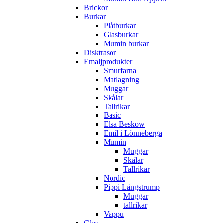
Brickor
Burkar
Plåtburkar
Glasburkar
Mumin burkar
Disktrasor
Emaljprodukter
Smurfarna
Matlagning
Muggar
Skålar
Tallrikar
Basic
Elsa Beskow
Emil i Lönneberga
Mumin
Muggar
Skålar
Tallrikar
Nordic
Pippi Långstrump
Muggar
tallrikar
Vappu
Glas