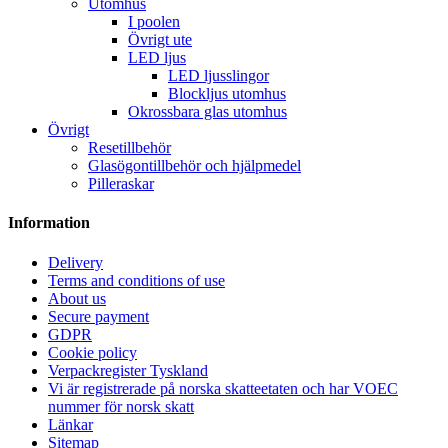
Utomhus
I poolen
Övrigt ute
LED ljus
LED ljusslingor
Blockljus utomhus
Okrossbara glas utomhus
Övrigt
Resetillbehör
Glasögontillbehör och hjälpmedel
Pilleraskar
Information
Delivery
Terms and conditions of use
About us
Secure payment
GDPR
Cookie policy
Verpackregister Tyskland
Vi är registrerade på norska skatteetaten och har VOEC
nummer för norsk skatt
Länkar
Sitemap