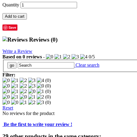
Quantity
Add to cart
Save
Reviews
(0)
Write a Review
Based on
0
reviews
-
0
/
5
Clear search
Filter:
(0)
(0)
(0)
(0)
(0)
Reset
No reviews for the product
Be the first to write your review !
29 other products in the same category: