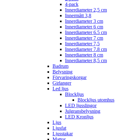
4-pack
Innerdiameter 2,5 cm
Innermått 3,8
Innerdiameter 3 cm
Innerdiameter 6 cm
Innerdiameter 6.5 cm
Innerdiameter 7 cm
Innerdiameter 7,5
Innerdiameter 7.8 cm
Innerdiameter 8 cm
Innerdiameter 8,5 cm
Badrum
Belysning
Förvaringskorgar
Girlanger
Led ljus
Blockljus
Blockljus utomhus
LED ljusslingor
Julgransbelysning
LED Kronljus
Ljus
Ljusfat
Ljusstakar
Mattor