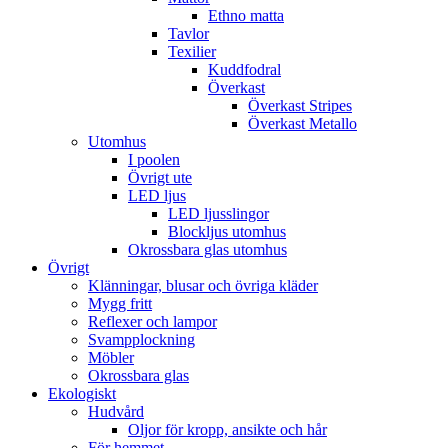
Ethno matta
Tavlor
Texilier
Kuddfodral
Överkast
Överkast Stripes
Överkast Metallo
Utomhus
I poolen
Övrigt ute
LED ljus
LED ljusslingor
Blockljus utomhus
Okrossbara glas utomhus
Övrigt
Klänningar, blusar och övriga kläder
Mygg fritt
Reflexer och lampor
Svampplockning
Möbler
Okrossbara glas
Ekologiskt
Hudvård
Oljor för kropp, ansikte och hår
För hemmet