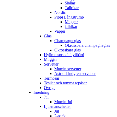
Skålar
Tallrikar
Nordic
Pippi Långstrump
Muggar
tallrikar
Vappu
Glas
Champagneglas
Okrossbara champagneglas
Okrossbara glas
Hyllremsor och hyllbård
Muggar
Servetter
Mumin servetter
Astrid Lindgren servetter
Termosar
Tesilar och tomma tepåsar
Övrigt
Inredning
Jul
Mumin Jul
Ljusmanschetter
Jul
2-pack