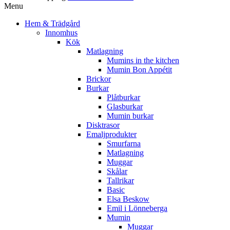
Menu
Hem & Trädgård
Innomhus
Kök
Matlagning
Mumins in the kitchen
Mumin Bon Appétit
Brickor
Burkar
Plåtburkar
Glasburkar
Mumin burkar
Disktrasor
Emaljprodukter
Smurfarna
Matlagning
Muggar
Skålar
Tallrikar
Basic
Elsa Beskow
Emil i Lönneberga
Mumin
Muggar