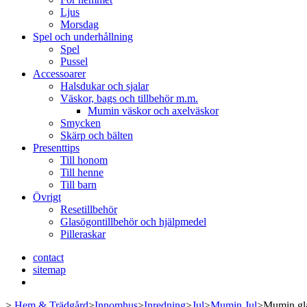
Ljus
Morsdag
Spel och underhållning
Spel
Pussel
Accessoarer
Halsdukar och sjalar
Väskor, bags och tillbehör m.m.
Mumin väskor och axelväskor
Smycken
Skärp och bälten
Presenttips
Till honom
Till henne
Till barn
Övrigt
Resetillbehör
Glasögontillbehör och hjälpmedel
Pilleraskar
contact
sitemap
>
Hem & Trädgård
>
Innomhus
>
Inredning
>
Jul
>
Mumin Jul
>
Mumin gla