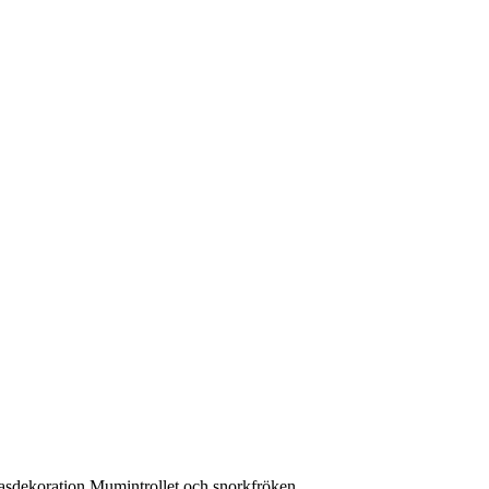
sdekoration Mumintrollet och snorkfröken