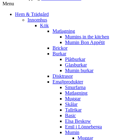
Menu
Hem & Trädgård
Innomhus
Kök
Matlagning
Mumins in the kitchen
Mumin Bon Appétit
Brickor
Burkar
Plåtburkar
Glasburkar
Mumin burkar
Disktrasor
Emaljprodukter
Smurfarna
Matlagning
Muggar
Skålar
Tallrikar
Basic
Elsa Beskow
Emil i Lönneberga
Mumin
Muggar