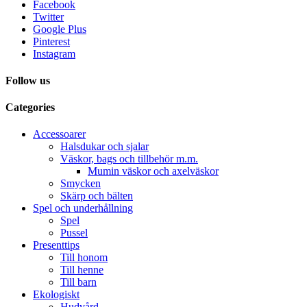
Facebook
Twitter
Google Plus
Pinterest
Instagram
Follow us
Categories
Accessoarer
Halsdukar och sjalar
Väskor, bags och tillbehör m.m.
Mumin väskor och axelväskor
Smycken
Skärp och bälten
Spel och underhållning
Spel
Pussel
Presenttips
Till honom
Till henne
Till barn
Ekologiskt
Hudvård