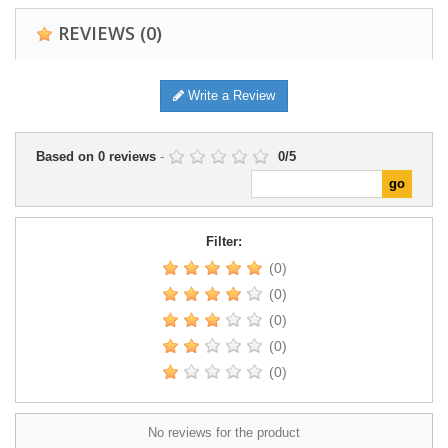
REVIEWS
(0)
Write a Review
Based on
0
reviews
-
0
/
5
Filter:
(0)
(0)
(0)
(0)
(0)
No reviews for the product