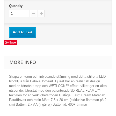
Quantity
Add to cart
Save
MORE INFO
Skapa en varm och inbjudande stämning med detta stilrena LED-
blockljus från DeluxeHomeart. Ljuset har en realistisk design
med en förstärkt topp och WETLOOK™-effekt, vilket ger ett äkta
utseende. Utrustat med den patenterade 3D REAL FLAME™-
tekniken för en verklighetstrogen ljuslåga. Färg: Cream Material:
Paraffinvax och resin Mått: 7,5 x 20 cm (exklusive flamman på 2
cm) Batteri: 2 x AA (ingår ej) Batteritid: 400+ timmar