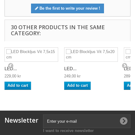
Be the first to write your review !
30 OTHER PRODUCTS IN THE SAME
CATEGORY:
LED...
LED...
LED..
229,00 kr
249,00 kr
289,00
Add to cart
Add to cart
Add 
Newsletter
I want to receive newsletter