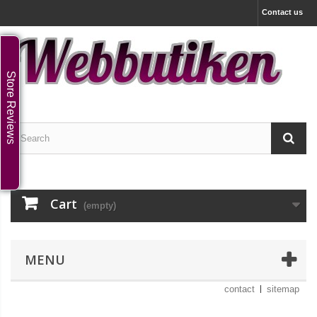
Contact us
Store Reviews
Cart
(empty)
MENU
contact
sitemap