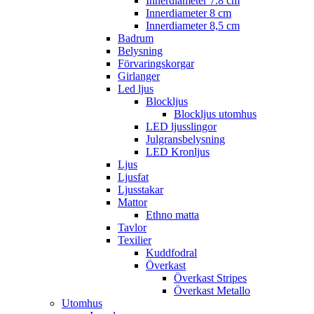
Innerdiameter 7.8 cm
Innerdiameter 8 cm
Innerdiameter 8,5 cm
Badrum
Belysning
Förvaringskorgar
Girlanger
Led ljus
Blockljus
Blockljus utomhus
LED ljusslingor
Julgransbelysning
LED Kronljus
Ljus
Ljusfat
Ljusstakar
Mattor
Ethno matta
Tavlor
Texilier
Kuddfodral
Överkast
Överkast Stripes
Överkast Metallo
Utomhus