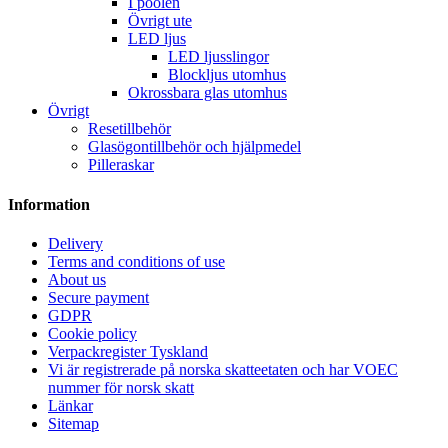
I poolen
Övrigt ute
LED ljus
LED ljusslingor
Blockljus utomhus
Okrossbara glas utomhus
Övrigt
Resetillbehör
Glasögontillbehör och hjälpmedel
Pilleraskar
Information
Delivery
Terms and conditions of use
About us
Secure payment
GDPR
Cookie policy
Verpackregister Tyskland
Vi är registrerade på norska skatteetaten och har VOEC
nummer för norsk skatt
Länkar
Sitemap