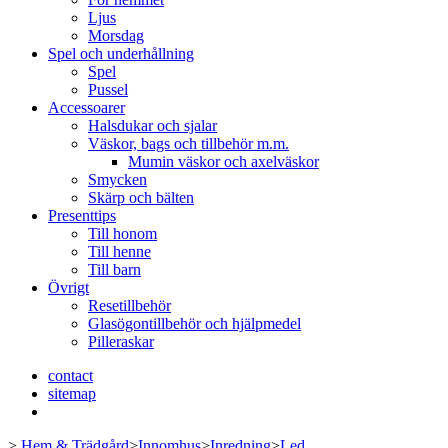
Ljus
Morsdag
Spel och underhållning
Spel
Pussel
Accessoarer
Halsdukar och sjalar
Väskor, bags och tillbehör m.m.
Mumin väskor och axelväskor
Smycken
Skärp och bälten
Presenttips
Till honom
Till henne
Till barn
Övrigt
Resetillbehör
Glasögontillbehör och hjälpmedel
Pilleraskar
contact
sitemap
>
Hem & Trädgård
>
Innomhus
>
Inredning
>
Led