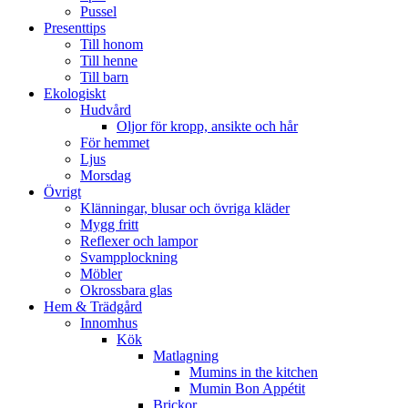
Pussel
Presenttips
Till honom
Till henne
Till barn
Ekologiskt
Hudvård
Oljor för kropp, ansikte och hår
För hemmet
Ljus
Morsdag
Övrigt
Klänningar, blusar och övriga kläder
Mygg fritt
Reflexer och lampor
Svampplockning
Möbler
Okrossbara glas
Hem & Trädgård
Innomhus
Kök
Matlagning
Mumins in the kitchen
Mumin Bon Appétit
Brickor