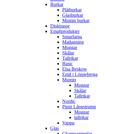
Burkar
Plåtburkar
Glasburkar
Mumin burkar
Disktrasor
Emaljprodukter
Smurfarna
Matlagning
Muggar
Skålar
Tallrikar
Basic
Elsa Beskow
Emil i Lönneberga
Mumin
Muggar
Skålar
Tallrikar
Nordic
Pippi Långstrump
Muggar
tallrikar
Vappu
Glas
Champagneglas