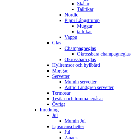
Skålar
Tallrikar
Nordic
Pippi Långstrump
Muggar
tallrikar
Vappu
Glas
Champagneglas
Okrossbara champagneglas
Okrossbara glas
Hyllremsor och hyllbård
Muggar
Servetter
Mumin servetter
Astrid Lindgren servetter
Termosar
Tesilar och tomma tepåsar
Övrigt
Inredning
Jul
Mumin Jul
Ljusmanschetter
Jul
2-pack