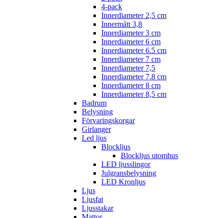
4-pack
Innerdiameter 2,5 cm
Innermått 3,8
Innerdiameter 3 cm
Innerdiameter 6 cm
Innerdiameter 6.5 cm
Innerdiameter 7 cm
Innerdiameter 7,5
Innerdiameter 7.8 cm
Innerdiameter 8 cm
Innerdiameter 8,5 cm
Badrum
Belysning
Förvaringskorgar
Girlanger
Led ljus
Blockljus
Blockljus utomhus
LED ljusslingor
Julgransbelysning
LED Kronljus
Ljus
Ljusfat
Ljusstakar
Mattor