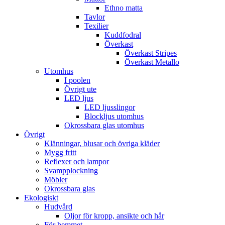
Ethno matta
Tavlor
Texilier
Kuddfodral
Överkast
Överkast Stripes
Överkast Metallo
Utomhus
I poolen
Övrigt ute
LED ljus
LED ljusslingor
Blockljus utomhus
Okrossbara glas utomhus
Övrigt
Klänningar, blusar och övriga kläder
Mygg fritt
Reflexer och lampor
Svampplockning
Möbler
Okrossbara glas
Ekologiskt
Hudvård
Oljor för kropp, ansikte och hår
För hemmet