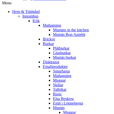
Menu
Hem & Trädgård
Innomhus
Kök
Matlagning
Mumins in the kitchen
Mumin Bon Appétit
Brickor
Burkar
Plåtburkar
Glasburkar
Mumin burkar
Disktrasor
Emaljprodukter
Smurfarna
Matlagning
Muggar
Skålar
Tallrikar
Basic
Elsa Beskow
Emil i Lönneberga
Mumin
Muggar