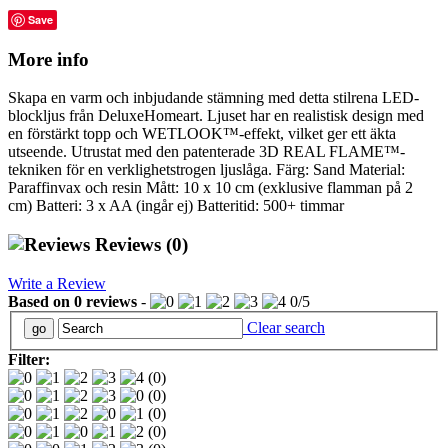
Save
More info
Skapa en varm och inbjudande stämning med detta stilrena LED-
blockljus från DeluxeHomeart. Ljuset har en realistisk design med
en förstärkt topp och WETLOOK™-effekt, vilket ger ett äkta
utseende. Utrustat med den patenterade 3D REAL FLAME™-
tekniken för en verklighetstrogen ljuslåga. Färg: Sand Material:
Paraffinvax och resin Mått: 10 x 10 cm (exklusive flamman på 2
cm) Batteri: 3 x AA (ingår ej) Batteritid: 500+ timmar
Reviews
(0)
Write a Review
Based on
0
reviews
-
0
/
5
Clear search
Filter:
(0)
(0)
(0)
(0)