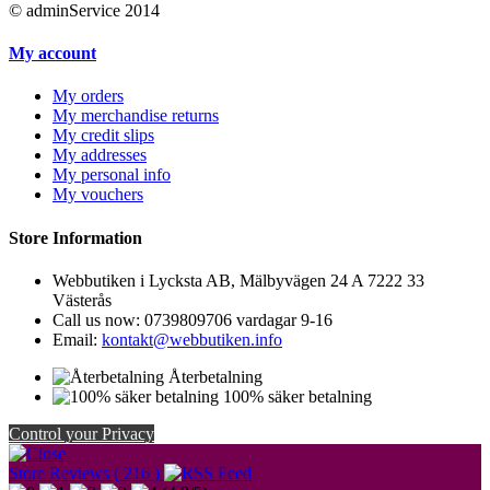
© adminService 2014
My account
My orders
My merchandise returns
My credit slips
My addresses
My personal info
My vouchers
Store Information
Webbutiken i Lycksta AB, Mälbyvägen 24 A 7222 33
Västerås
Call us now:
0739809706 vardagar 9-16
Email:
kontakt@webbutiken.info
Återbetalning
100% säker betalning
Control your Privacy
Store Reviews ( 216 )