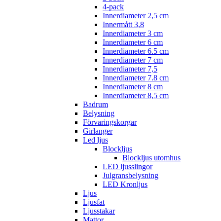
4-pack
Innerdiameter 2,5 cm
Innermått 3,8
Innerdiameter 3 cm
Innerdiameter 6 cm
Innerdiameter 6.5 cm
Innerdiameter 7 cm
Innerdiameter 7,5
Innerdiameter 7.8 cm
Innerdiameter 8 cm
Innerdiameter 8,5 cm
Badrum
Belysning
Förvaringskorgar
Girlanger
Led ljus
Blockljus
Blockljus utomhus
LED ljusslingor
Julgransbelysning
LED Kronljus
Ljus
Ljusfat
Ljusstakar
Mattor