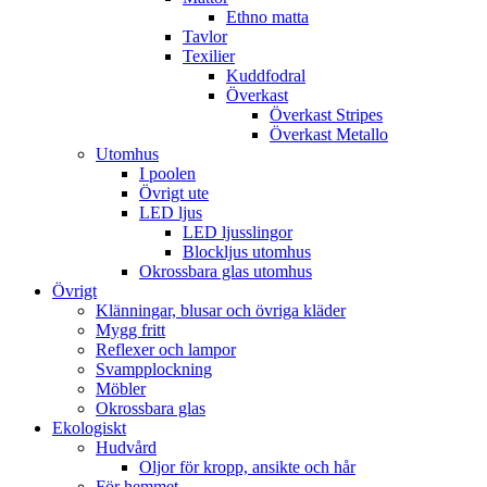
Ethno matta
Tavlor
Texilier
Kuddfodral
Överkast
Överkast Stripes
Överkast Metallo
Utomhus
I poolen
Övrigt ute
LED ljus
LED ljusslingor
Blockljus utomhus
Okrossbara glas utomhus
Övrigt
Klänningar, blusar och övriga kläder
Mygg fritt
Reflexer och lampor
Svampplockning
Möbler
Okrossbara glas
Ekologiskt
Hudvård
Oljor för kropp, ansikte och hår
För hemmet