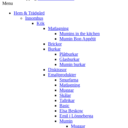
Menu
Hem & Trädgård
Innomhus
Kök
Matlagning
Mumins in the kitchen
Mumin Bon Appétit
Brickor
Burkar
Plåtburkar
Glasburkar
Mumin burkar
Disktrasor
Emaljprodukter
Smurfarna
Matlagning
Muggar
Skålar
Tallrikar
Basic
Elsa Beskow
Emil i Lönneberga
Mumin
Muggar