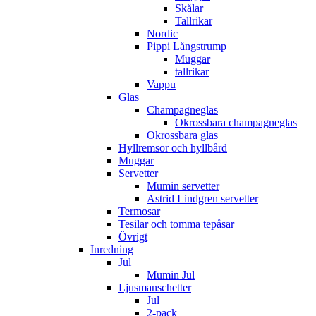
Skålar
Tallrikar
Nordic
Pippi Långstrump
Muggar
tallrikar
Vappu
Glas
Champagneglas
Okrossbara champagneglas
Okrossbara glas
Hyllremsor och hyllbård
Muggar
Servetter
Mumin servetter
Astrid Lindgren servetter
Termosar
Tesilar och tomma tepåsar
Övrigt
Inredning
Jul
Mumin Jul
Ljusmanschetter
Jul
2-pack