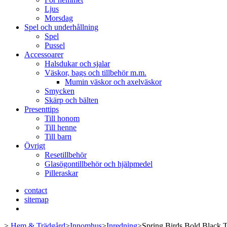
Ljus
Morsdag
Spel och underhållning
Spel
Pussel
Accessoarer
Halsdukar och sjalar
Väskor, bags och tillbehör m.m.
Mumin väskor och axelväskor
Smycken
Skärp och bälten
Presenttips
Till honom
Till henne
Till barn
Övrigt
Resetillbehör
Glasögontillbehör och hjälpmedel
Pilleraskar
contact
sitemap
>
Hem & Trädgård
>
Innomhus
>
Inredning
>
Spring Birds Bold Black T