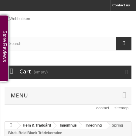
Contact us
Store Reviews
Cart
(empty)
MENU
contact
sitemap
Hem & Trädgård
Innomhus
Inredning
Spring
Birds Bold Black Trädekoration