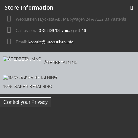
Store Information
Webbutiken i Lycksta AB, Mälbyvägen 24 A 7222 33 Västerås
Call us now:
0739809706 vardagar 9-16
Email:
kontakt@webbutiken.info
ÅTERBETALNING
100% SÄKER BETALNING
Control your Privacy