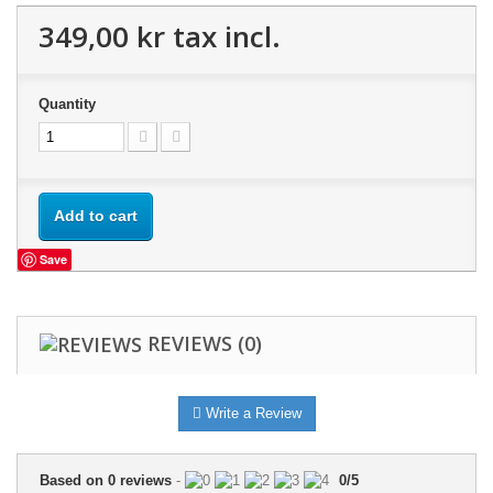
349,00 kr
tax incl.
Quantity
Add to cart
Save
REVIEWS
(0)
Write a Review
Based on
0
reviews
-
0
/
5