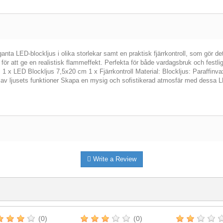
anta LED-blockljus i olika storlekar samt en praktisk fjärrkontroll, som gör de
ör att ge en realistisk flammeffekt. Perfekta för både vardagsbruk och festliga
 LED Blockljus 7,5x20 cm 1 x Fjärrkontroll Material: Blockljus: Paraffinvax /
ng av ljusets funktioner Skapa en mysig och sofistikerad atmosfär med dessa 
Write a Review
(0)
(0)