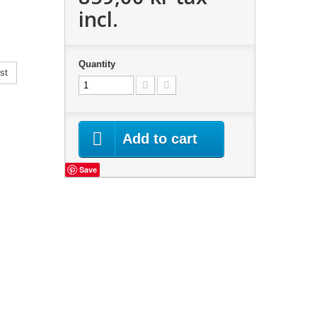
incl.
Quantity
st
Add to cart
Save