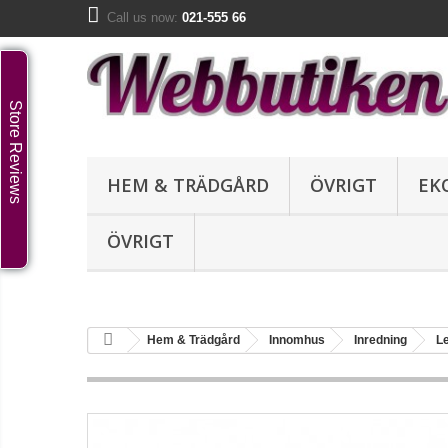
Call us now:
021-555 66
Store Reviews
HEM & TRÄDGÅRD
ÖVRIGT
EK
ÖVRIGT
Hem & Trädgård
Innomhus
Inredning
Le