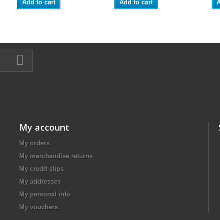
Add to cart
Add to cart
A
My account
My orders
My merchandise returns
My credit slips
My addresses
My personal info
My vouchers