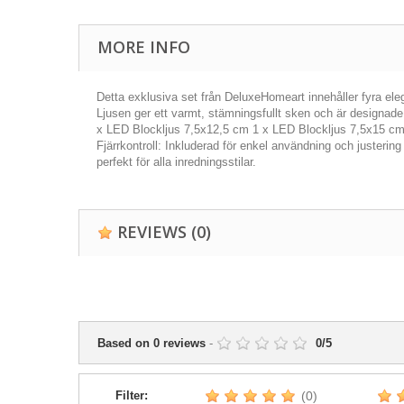
MORE INFO
Detta exklusiva set från DeluxeHomeart innehåller fyra eleg
Ljusen ger ett varmt, stämningsfullt sken och är designade f
x LED Blockljus 7,5x12,5 cm 1 x LED Blockljus 7,5x15 cm 1 x
Fjärrkontroll: Inkluderad för enkel användning och justeri
perfekt för alla inredningsstilar.
REVIEWS
(0)
Based on
0
reviews
-
0
/
5
Filter:
(0)