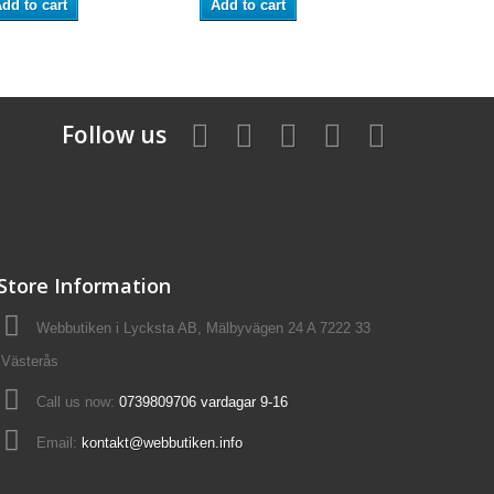
dd to cart
Add to cart
Add to ca
Follow us
Store Information
Webbutiken i Lycksta AB, Mälbyvägen 24 A 7222 33
Västerås
Call us now:
0739809706 vardagar 9-16
Email:
kontakt@webbutiken.info