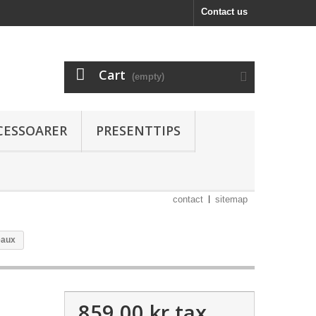
Contact us
Cart
(empty)
CESSOARER
PRESENTTIPS
contact
sitemap
eaux
859,00 kr
tax