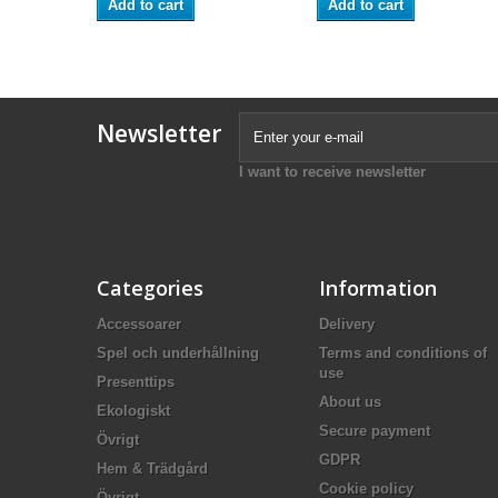
Add to cart
Add to cart
Newsletter
I want to receive newsletter
Categories
Information
Accessoarer
Delivery
Spel och underhållning
Terms and conditions of
use
Presenttips
About us
Ekologiskt
Secure payment
Övrigt
GDPR
Hem & Trädgård
Cookie policy
Övrigt