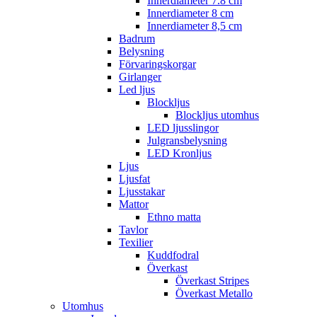
Innerdiameter 7.8 cm
Innerdiameter 8 cm
Innerdiameter 8,5 cm
Badrum
Belysning
Förvaringskorgar
Girlanger
Led ljus
Blockljus
Blockljus utomhus
LED ljusslingor
Julgransbelysning
LED Kronljus
Ljus
Ljusfat
Ljusstakar
Mattor
Ethno matta
Tavlor
Texilier
Kuddfodral
Överkast
Överkast Stripes
Överkast Metallo
Utomhus