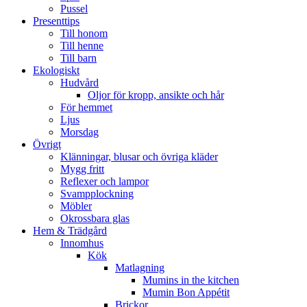
Pussel
Presenttips
Till honom
Till henne
Till barn
Ekologiskt
Hudvård
Oljor för kropp, ansikte och hår
För hemmet
Ljus
Morsdag
Övrigt
Klänningar, blusar och övriga kläder
Mygg fritt
Reflexer och lampor
Svampplockning
Möbler
Okrossbara glas
Hem & Trädgård
Innomhus
Kök
Matlagning
Mumins in the kitchen
Mumin Bon Appétit
Brickor