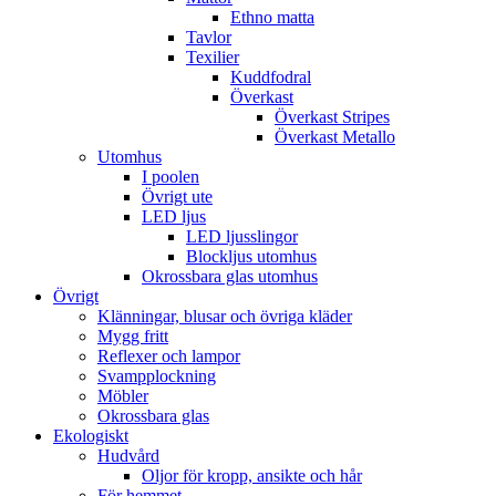
Ethno matta
Tavlor
Texilier
Kuddfodral
Överkast
Överkast Stripes
Överkast Metallo
Utomhus
I poolen
Övrigt ute
LED ljus
LED ljusslingor
Blockljus utomhus
Okrossbara glas utomhus
Övrigt
Klänningar, blusar och övriga kläder
Mygg fritt
Reflexer och lampor
Svampplockning
Möbler
Okrossbara glas
Ekologiskt
Hudvård
Oljor för kropp, ansikte och hår
För hemmet