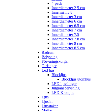
4-pack
Innerdiameter 2,5 cm
Innermått 3,8
Innerdiameter 3 cm
Innerdiameter 6 cm
Innerdiameter 6.5 cm
Innerdiameter 7 cm
Innerdiameter 7,5
Innerdiameter 7.8 cm
Innerdiameter 8 cm
Innerdiameter 8,5 cm
Badrum
Belysning
Förvaringskorgar
Girlanger
Led ljus
Blockljus
Blockljus utomhus
LED ljusslingor
Julgransbelysning
LED Kronljus
Ljus
Ljusfat
Ljusstakar
Mattor