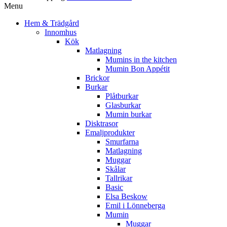
Menu
Hem & Trädgård
Innomhus
Kök
Matlagning
Mumins in the kitchen
Mumin Bon Appétit
Brickor
Burkar
Plåtburkar
Glasburkar
Mumin burkar
Disktrasor
Emaljprodukter
Smurfarna
Matlagning
Muggar
Skålar
Tallrikar
Basic
Elsa Beskow
Emil i Lönneberga
Mumin
Muggar