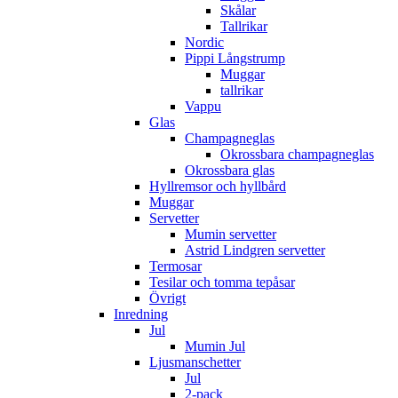
Skålar
Tallrikar
Nordic
Pippi Långstrump
Muggar
tallrikar
Vappu
Glas
Champagneglas
Okrossbara champagneglas
Okrossbara glas
Hyllremsor och hyllbård
Muggar
Servetter
Mumin servetter
Astrid Lindgren servetter
Termosar
Tesilar och tomma tepåsar
Övrigt
Inredning
Jul
Mumin Jul
Ljusmanschetter
Jul
2-pack