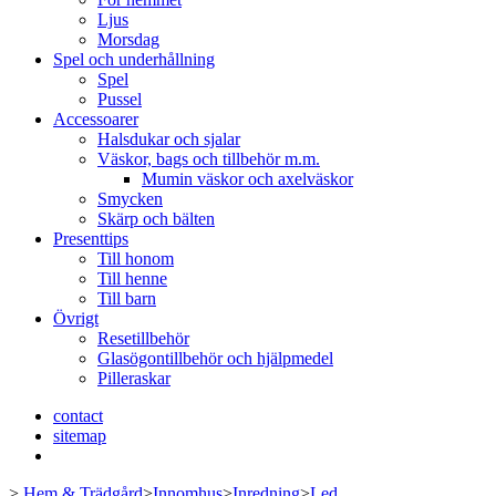
Ljus
Morsdag
Spel och underhållning
Spel
Pussel
Accessoarer
Halsdukar och sjalar
Väskor, bags och tillbehör m.m.
Mumin väskor och axelväskor
Smycken
Skärp och bälten
Presenttips
Till honom
Till henne
Till barn
Övrigt
Resetillbehör
Glasögontillbehör och hjälpmedel
Pilleraskar
contact
sitemap
>
Hem & Trädgård
>
Innomhus
>
Inredning
>
Led