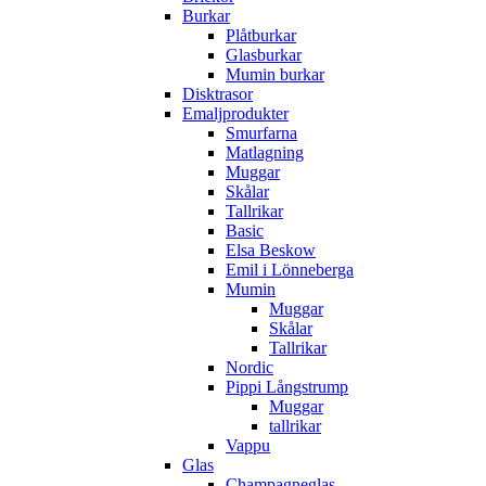
Burkar
Plåtburkar
Glasburkar
Mumin burkar
Disktrasor
Emaljprodukter
Smurfarna
Matlagning
Muggar
Skålar
Tallrikar
Basic
Elsa Beskow
Emil i Lönneberga
Mumin
Muggar
Skålar
Tallrikar
Nordic
Pippi Långstrump
Muggar
tallrikar
Vappu
Glas
Champagneglas