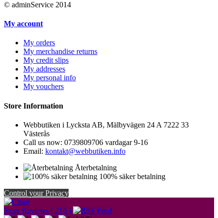
© adminService 2014
My account
My orders
My merchandise returns
My credit slips
My addresses
My personal info
My vouchers
Store Information
Webbutiken i Lycksta AB, Mälbyvägen 24 A 7222 33
Västerås
Call us now:
0739809706 vardagar 9-16
Email:
kontakt@webbutiken.info
Återbetalning
100% säker betalning
Control your Privacy
Store Reviews ( 216 )