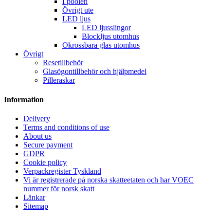
I poolen
Övrigt ute
LED ljus
LED ljusslingor
Blockljus utomhus
Okrossbara glas utomhus
Övrigt
Resetillbehör
Glasögontillbehör och hjälpmedel
Pilleraskar
Information
Delivery
Terms and conditions of use
About us
Secure payment
GDPR
Cookie policy
Verpackregister Tyskland
Vi är registrerade på norska skatteetaten och har VOEC
nummer för norsk skatt
Länkar
Sitemap