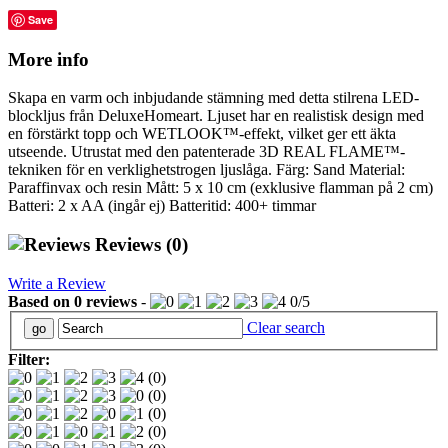
Save
More info
Skapa en varm och inbjudande stämning med detta stilrena LED-
blockljus från DeluxeHomeart. Ljuset har en realistisk design med
en förstärkt topp och WETLOOK™-effekt, vilket ger ett äkta
utseende. Utrustat med den patenterade 3D REAL FLAME™-
tekniken för en verklighetstrogen ljuslåga. Färg: Sand Material:
Paraffinvax och resin Mått: 5 x 10 cm (exklusive flamman på 2 cm)
Batteri: 2 x AA (ingår ej) Batteritid: 400+ timmar
Reviews
(0)
Write a Review
Based on
0
reviews
-
0
/
5
Clear search
Filter:
(0)
(0)
(0)
(0)