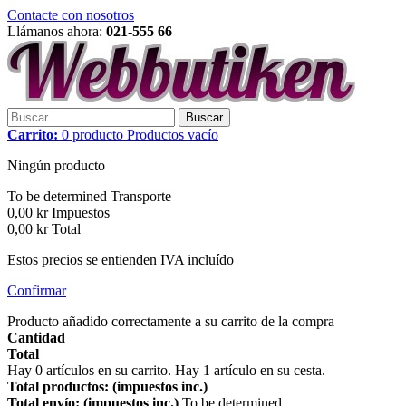
Contacte con nosotros
Llámanos ahora:
021-555 66
Buscar
Carrito:
0
producto
Productos
vacío
Ningún producto
To be determined
Transporte
0,00 kr
Impuestos
0,00 kr
Total
Estos precios se entienden IVA incluído
Confirmar
Producto añadido correctamente a su carrito de la compra
Cantidad
Total
Hay
0
artículos en su carrito.
Hay 1 artículo en su cesta.
Total productos: (impuestos inc.)
Total envío: (impuestos inc.)
To be determined