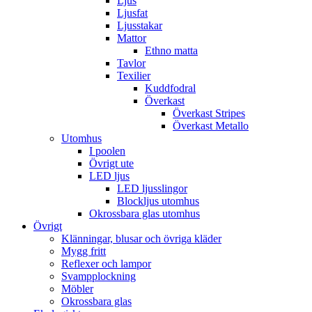
Ljus
Ljusfat
Ljusstakar
Mattor
Ethno matta
Tavlor
Texilier
Kuddfodral
Överkast
Överkast Stripes
Överkast Metallo
Utomhus
I poolen
Övrigt ute
LED ljus
LED ljusslingor
Blockljus utomhus
Okrossbara glas utomhus
Övrigt
Klänningar, blusar och övriga kläder
Mygg fritt
Reflexer och lampor
Svampplockning
Möbler
Okrossbara glas