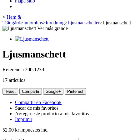
mapa sitio
>
Hem &
Trädgård
>
Innomhus
>
Inredning
>
Ljusmanschetter
>
Ljusmanschett
Ver más grande
Ljusmanschett
Referencia
200-1239
17
artículos
Tweet
Compartir
Google+
Pinterest
Compartir en Facebook
Sacar de mis favoritos
Agregar este producto a mis favoritos
Imprimir
52,00 kr
impuestos inc.