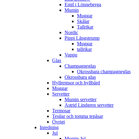
Emil i Lönneberga
Mumin
Muggar
Skålar
Tallrikar
Nordic
Pippi Långstrump
Muggar
tallrikar
Vappu
Glas
Champagneglas
Okrossbara champagneglas
Okrossbara glas
Hyllremsor och hyllbård
Muggar
Servetter
Mumin servetter
Astrid Lindgren servetter
Termosar
Tesilar och tomma tepåsar
Övrigt
Inredning
Jul
Mumin Jul