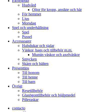
Ekologiskt
Hudvård
Oljor för kropp, ansikte och hår
För hemmet
Ljus
Morsdag
Spel och underhållning
Spel
Pussel
Accessoarer
Halsdukar och sjalar
Väskor, bags och tillbehör m.m.
Mumin väskor och axelväskor
Smycken
Skärp och bälten
Presenttips
Till honom
Till henne
Till barn
Övrigt
Resetillbehör
Glasögontillbehör och hjälpmedel
Pilleraskar
contacto