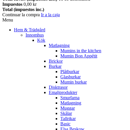
Impuestos
0,00 kr
Total (impuestos inc.)
Continuar la compra
Ir a la caja
Menu
Hem & Trädgård
Innomhus
Kök
Matlagning
Mumins in the kitchen
Mumin Bon Appétit
Brickor
Burkar
Plåtburkar
Glasburkar
Mumin burkar
Disktrasor
Emaljprodukter
Smurfarna
Matlagning
Muggar
Skålar
Tallrikar
Basic
Elsa Beskow