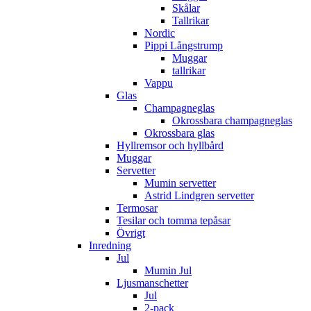
Skålar
Tallrikar
Nordic
Pippi Långstrump
Muggar
tallrikar
Vappu
Glas
Champagneglas
Okrossbara champagneglas
Okrossbara glas
Hyllremsor och hyllbård
Muggar
Servetter
Mumin servetter
Astrid Lindgren servetter
Termosar
Tesilar och tomma tepåsar
Övrigt
Inredning
Jul
Mumin Jul
Ljusmanschetter
Jul
2-pack