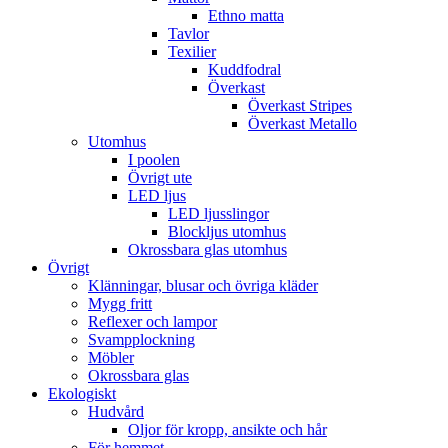
Ethno matta
Tavlor
Texilier
Kuddfodral
Överkast
Överkast Stripes
Överkast Metallo
Utomhus
I poolen
Övrigt ute
LED ljus
LED ljusslingor
Blockljus utomhus
Okrossbara glas utomhus
Övrigt
Klänningar, blusar och övriga kläder
Mygg fritt
Reflexer och lampor
Svampplockning
Möbler
Okrossbara glas
Ekologiskt
Hudvård
Oljor för kropp, ansikte och hår
För hemmet