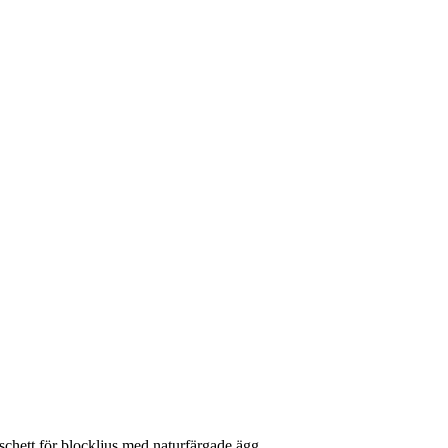
chett för blockljus med naturfärgade ägg