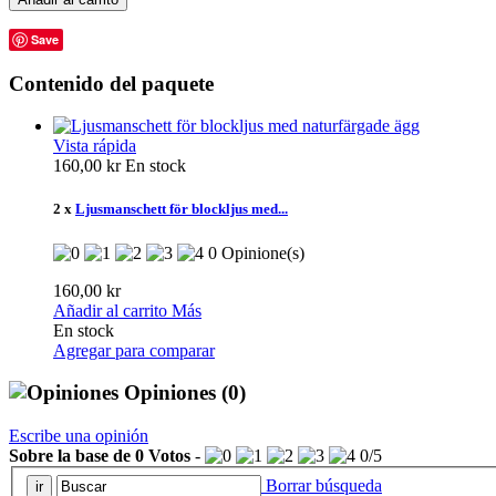
Save
Contenido del paquete
Vista rápida
160,00 kr
En stock
2 x
Ljusmanschett för blockljus med...
0 Opinione(s)
160,00 kr
Añadir al carrito
Más
En stock
Agregar para comparar
Opiniones
(0)
Escribe una opinión
Sobre la base de
0
Votos
-
0
/
5
Borrar búsqueda