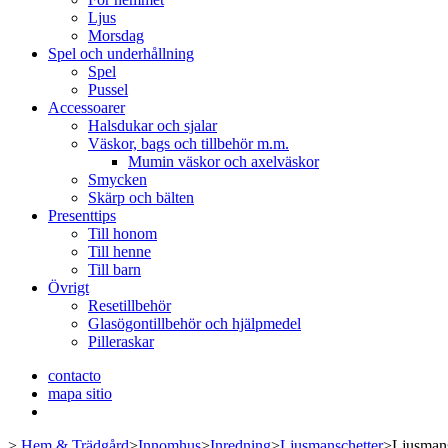
Ljus
Morsdag
Spel och underhållning
Spel
Pussel
Accessoarer
Halsdukar och sjalar
Väskor, bags och tillbehör m.m.
Mumin väskor och axelväskor
Smycken
Skärp och bälten
Presenttips
Till honom
Till henne
Till barn
Övrigt
Resetillbehör
Glasögontillbehör och hjälpmedel
Pilleraskar
contacto
mapa sitio
>
Hem & Trädgård
>
Innomhus
>
Inredning
>
Ljusmanschetter
>
Ljusmans