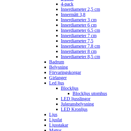
4-pack
Innerdiameter 2,5 cm
Innermått 3,8
Innerdiameter 3 cm
Innerdiameter 6 cm
Innerdiameter 6.5 cm
Innerdiameter 7 cm
Innerdiameter 7,5
Innerdiameter 7.8 cm
Innerdiameter 8 cm
Innerdiameter 8,5 cm
Badrum
Belysning
Förvaringskorgar
Girlanger
Led ljus
Blockljus
Blockljus utomhus
LED ljusslingor
Julgransbelysning
LED Kronljus
Ljus
Ljusfat
Ljusstakar
Mattor