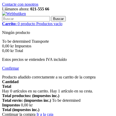
Contacte con nosotros
Llámanos ahora:
021-555 66
Buscar
Carrito:
0
producto
Productos
vacío
Ningún producto
To be determined
Transporte
0,00 kr
Impuestos
0,00 kr
Total
Estos precios se entienden IVA incluído
Confirmar
Producto añadido correctamente a su carrito de la compra
Cantidad
Total
Hay
0
artículos en su carrito.
Hay 1 artículo en su cesta.
Total productos: (impuestos inc.)
Total envío: (impuestos inc.)
To be determined
Impuestos
0,00 kr
Total (impuestos inc.)
Continuar la compra
Ir a la caja