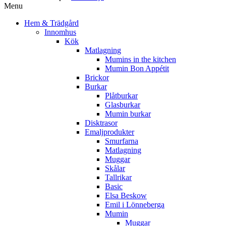
Menu
Hem & Trädgård
Innomhus
Kök
Matlagning
Mumins in the kitchen
Mumin Bon Appétit
Brickor
Burkar
Plåtburkar
Glasburkar
Mumin burkar
Disktrasor
Emaljprodukter
Smurfarna
Matlagning
Muggar
Skålar
Tallrikar
Basic
Elsa Beskow
Emil i Lönneberga
Mumin
Muggar