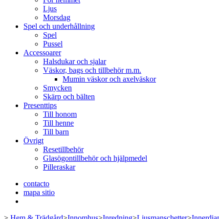
Ljus
Morsdag
Spel och underhållning
Spel
Pussel
Accessoarer
Halsdukar och sjalar
Väskor, bags och tillbehör m.m.
Mumin väskor och axelväskor
Smycken
Skärp och bälten
Presenttips
Till honom
Till henne
Till barn
Övrigt
Resetillbehör
Glasögontillbehör och hjälpmedel
Pilleraskar
contacto
mapa sitio
>
Hem & Trädgård
>
Innomhus
>
Inredning
>
Ljusmanschetter
>
Innerdia