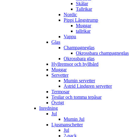
Skålar
Tallrikar
Nordic
Pippi Långstrump
Muggar
tallrikar
Vappu
Glas
Champagneglas
Okrossbara champagneglas
Okrossbara glas
Hyllremsor och hyllbård
Muggar
Servetter
Mumin servetter
Astrid Lindgren servetter
Termosar
Tesilar och tomma tepåsar
Övrigt
Inredning
Jul
Mumin Jul
Ljusmanschetter
Jul
2-pack