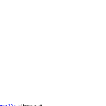
meter 2,5 cm
>
Ljusmanschett