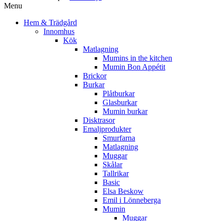
Menu
Hem & Trädgård
Innomhus
Kök
Matlagning
Mumins in the kitchen
Mumin Bon Appétit
Brickor
Burkar
Plåtburkar
Glasburkar
Mumin burkar
Disktrasor
Emaljprodukter
Smurfarna
Matlagning
Muggar
Skålar
Tallrikar
Basic
Elsa Beskow
Emil i Lönneberga
Mumin
Muggar