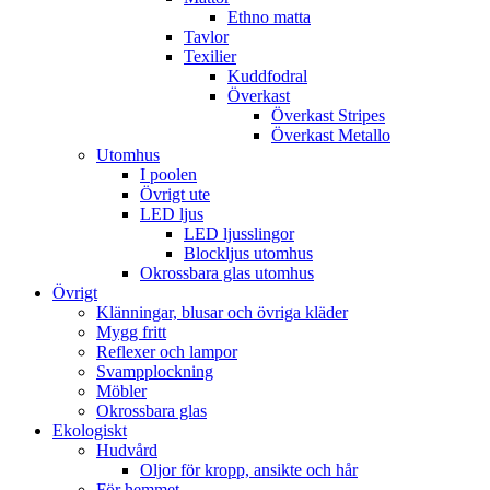
Ethno matta
Tavlor
Texilier
Kuddfodral
Överkast
Överkast Stripes
Överkast Metallo
Utomhus
I poolen
Övrigt ute
LED ljus
LED ljusslingor
Blockljus utomhus
Okrossbara glas utomhus
Övrigt
Klänningar, blusar och övriga kläder
Mygg fritt
Reflexer och lampor
Svampplockning
Möbler
Okrossbara glas
Ekologiskt
Hudvård
Oljor för kropp, ansikte och hår
För hemmet