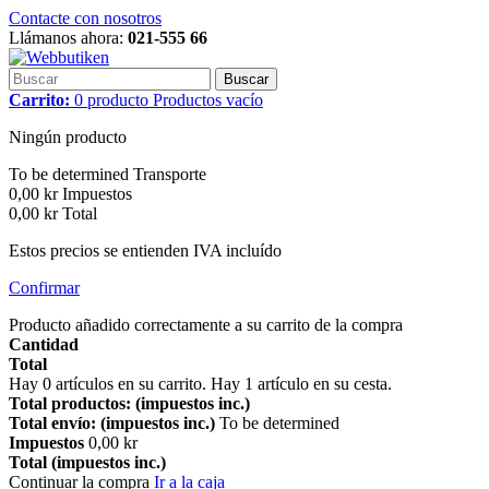
Contacte con nosotros
Llámanos ahora:
021-555 66
Buscar
Carrito:
0
producto
Productos
vacío
Ningún producto
To be determined
Transporte
0,00 kr
Impuestos
0,00 kr
Total
Estos precios se entienden IVA incluído
Confirmar
Producto añadido correctamente a su carrito de la compra
Cantidad
Total
Hay
0
artículos en su carrito.
Hay 1 artículo en su cesta.
Total productos: (impuestos inc.)
Total envío: (impuestos inc.)
To be determined
Impuestos
0,00 kr
Total (impuestos inc.)
Continuar la compra
Ir a la caja