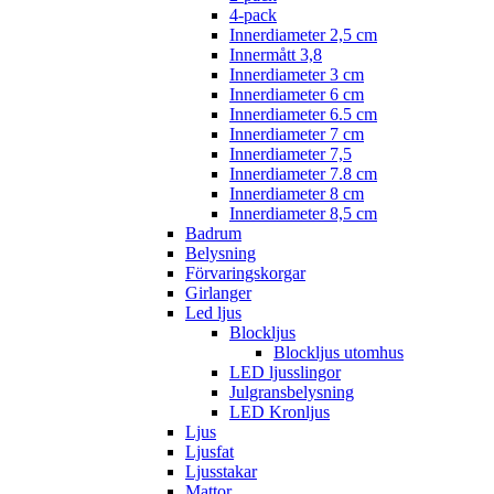
4-pack
Innerdiameter 2,5 cm
Innermått 3,8
Innerdiameter 3 cm
Innerdiameter 6 cm
Innerdiameter 6.5 cm
Innerdiameter 7 cm
Innerdiameter 7,5
Innerdiameter 7.8 cm
Innerdiameter 8 cm
Innerdiameter 8,5 cm
Badrum
Belysning
Förvaringskorgar
Girlanger
Led ljus
Blockljus
Blockljus utomhus
LED ljusslingor
Julgransbelysning
LED Kronljus
Ljus
Ljusfat
Ljusstakar
Mattor