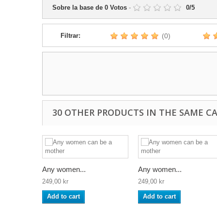
Sobre la base de
0
Votos
-
0
/
5
Filtrar:
(0)
30 OTHER PRODUCTS IN THE SAME C
Any women...
Any women...
249,00 kr
249,00 kr
Add to cart
Add to cart