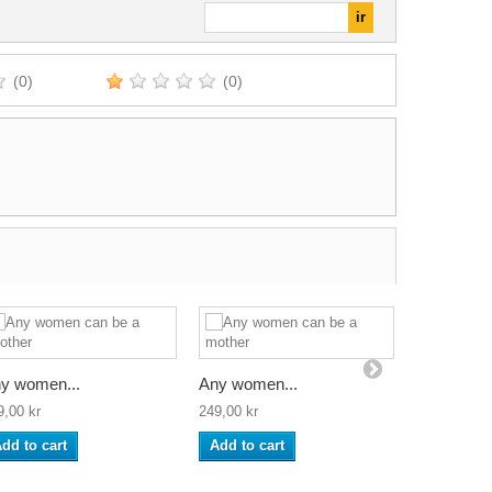
(0)
(0)
Disktrasa
y women...
Any women...
40,00 kr
9,00 kr
249,00 kr
Add to ca
dd to cart
Add to cart