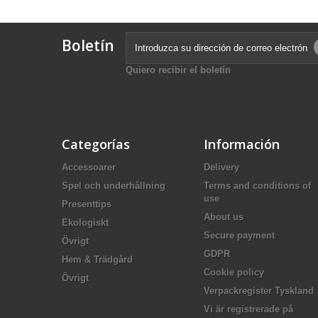
Boletín
Quiero recibir el boletín
Categorías
Información
Accessoarer
Delivery
Spel och underhållning
Terms and conditions of
use
Presenttips
About us
Ekologiskt
Secure payment
Övrigt
GDPR
Hem & Trädgård
Cookie policy
Övrigt
Verpackregister Tyskland
Vi är registrerade på