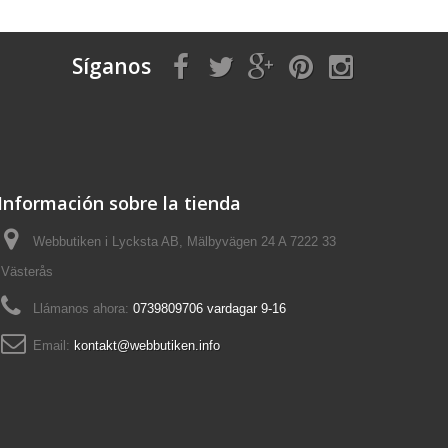
Síganos
Información sobre la tienda
Webbutiken i Lycksta AB, Mälbyvägen 24 A 7222 33
Västerås
Llámanos ahora:
0739809706 vardagar 9-16
Email:
kontakt@webbutiken.info