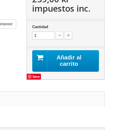
impuestos inc.
nterest
Cantidad
Añadir al
carrito
Save