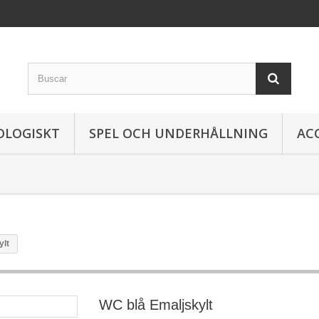
OLOGISKT
SPEL OCH UNDERHÅLLNING
AC
ylt
WC blå Emaljskylt