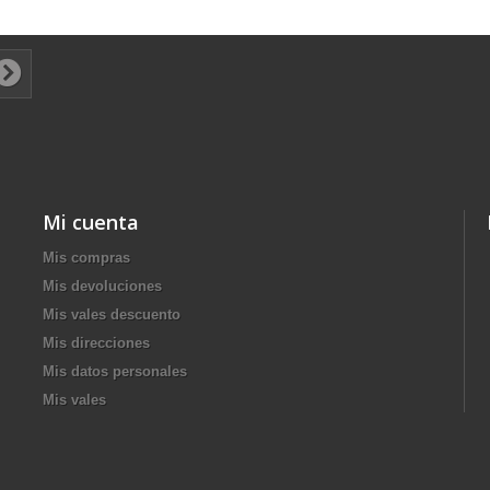
Mi cuenta
Mis compras
Mis devoluciones
Mis vales descuento
Mis direcciones
Mis datos personales
Mis vales