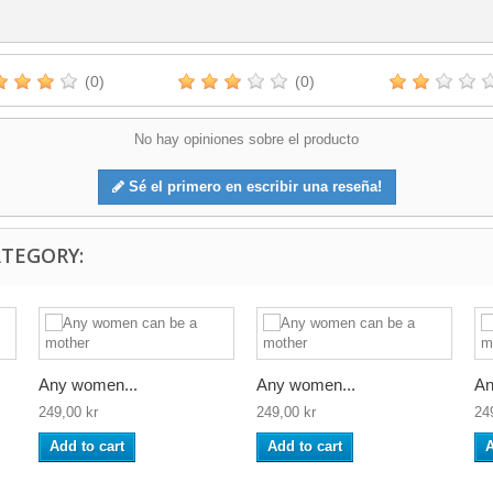
(0)
(0)
No hay opiniones sobre el producto
Sé el primero en escribir una reseña!
ATEGORY:
Any women...
Any women...
An
249,00 kr
249,00 kr
24
Add to cart
Add to cart
A