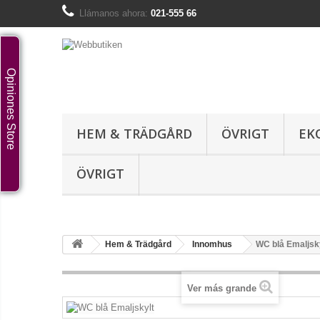
Llámanos ahora:
021-555 66
Opiniones Store
HEM & TRÄDGÅRD
ÖVRIGT
EK
ÖVRIGT
Hem & Trädgård
Innomhus
WC blå Emaljsk
Ver más grande