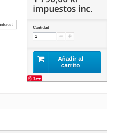
impuestos inc.
nterest
Cantidad
Añadir al
carrito
Save