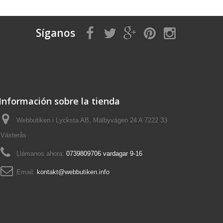
Síganos
Información sobre la tienda
Webbutiken i Lycksta AB, Mälbyvägen 24 A 7222 33
Västerås
Llámanos ahora:
0739809706 vardagar 9-16
Email:
kontakt@webbutiken.info