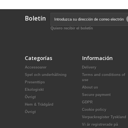
Boletín
Quiero recibir el boletín
Categorías
Información
Accessoarer
Delivery
Spel och underhållning
Terms and conditions of
use
Presenttips
About us
Ekologiskt
Secure payment
Övrigt
GDPR
Hem & Trädgård
Cookie policy
Övrigt
Verpackregister Tyskland
Vi är registrerade på