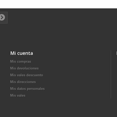
Mi cuenta
Mis compras
Mis devoluciones
Mis vales descuento
Mis direcciones
Mis datos personales
Mis vales