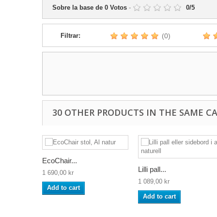
Sobre la base de
0
Votos
-
0
/
5
Filtrar:
(0)
30 OTHER PRODUCTS IN THE SAME C
EcoChair...
Lilli pall...
1 690,00 kr
1 089,00 kr
Add to cart
Add to cart