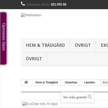
Llámanos ahora:
021-555 66
Opiniones Store
HEM & TRÄDGÅRD
ÖVRIGT
EK
ÖVRIGT
Hem & Trädgård
Utomhus
I poolen
Eco
Ver más grande