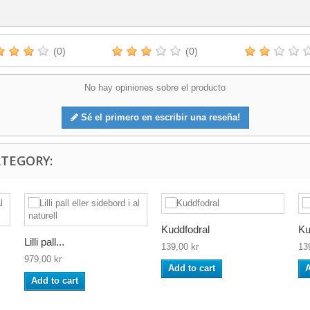
(0)
(0)
No hay opiniones sobre el producto
Sé el primero en escribir una reseña!
ATEGORY:
Kuddfodral
Ku
Lilli pall...
139,00 kr
13
979,00 kr
Add to cart
A
Add to cart