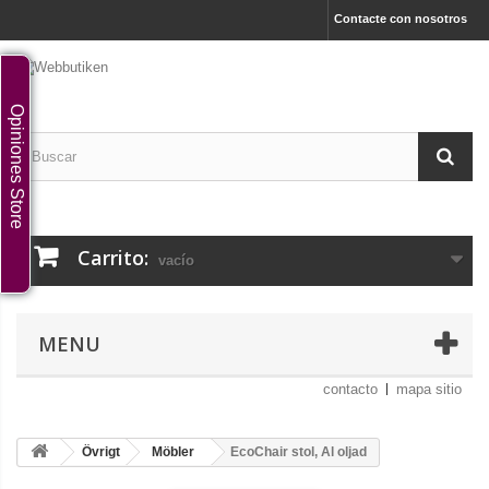
Contacte con nosotros
Opiniones Store
Carrito:
vacío
MENU
contacto
mapa sitio
Övrigt
Möbler
EcoChair stol, Al oljad