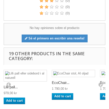
(0)
(0)
(0)
No hay opiniones sobre el producto
Sé el primero en escribir una reseña!
19 OTHER PRODUCTS IN THE SAME
CATEGORY:
EcoChair...
EcoCh
Lilli pall...
1 790,00 kr
1 790,
979,00 kr
Add to cart
Add 
Add to cart