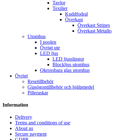
Tavlor
Texilier
Kuddfodral
Överkast
Överkast Stripes
Överkast Metallo
Utomhus
I poolen
Övrigt ute
LED ljus
LED ljusslingor
Blockljus utomhus
Okrossbara glas utomhus
Övrigt
Resetillbehör
Glasögontillbehör och hjälpmedel
Pilleraskar
Information
Delivery
Terms and conditions of use
About us
Secure payment
GDPR