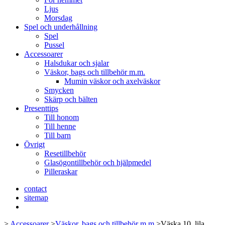
Ljus
Morsdag
Spel och underhållning
Spel
Pussel
Accessoarer
Halsdukar och sjalar
Väskor, bags och tillbehör m.m.
Mumin väskor och axelväskor
Smycken
Skärp och bälten
Presenttips
Till honom
Till henne
Till barn
Övrigt
Resetillbehör
Glasögontillbehör och hjälpmedel
Pilleraskar
contact
sitemap
>
Accessoarer
>
Väskor, bags och tillbehör m.m.
>
Väska 10, lila,