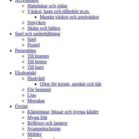
Accessoarer
Halsdukar och sjalar
Väskor, bags och tillbehör m.m.
Mumin väskor och axelväskor
Smycken
Skärp och bälten
Spel och underhållning
Spel
Pussel
Presenttips
Till honom
Till henne
Till barn
Ekologiskt
Hudvård
Oljor för kropp, ansikte och hår
För hemmet
Ljus
Morsdag
Övrigt
Klänningar, blusar och övriga kläder
Mygg fritt
Reflexer och lampor
Svampplockning
Möbler