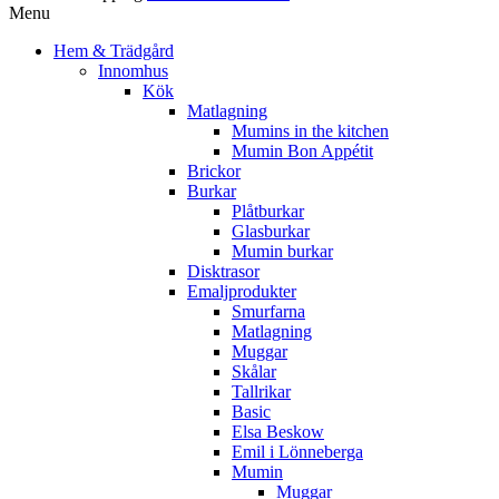
Menu
Hem & Trädgård
Innomhus
Kök
Matlagning
Mumins in the kitchen
Mumin Bon Appétit
Brickor
Burkar
Plåtburkar
Glasburkar
Mumin burkar
Disktrasor
Emaljprodukter
Smurfarna
Matlagning
Muggar
Skålar
Tallrikar
Basic
Elsa Beskow
Emil i Lönneberga
Mumin
Muggar