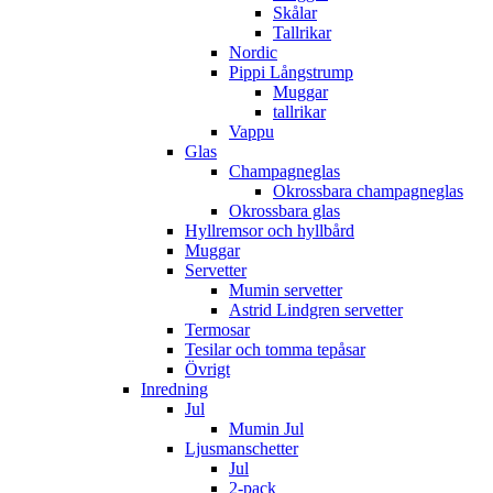
Skålar
Tallrikar
Nordic
Pippi Långstrump
Muggar
tallrikar
Vappu
Glas
Champagneglas
Okrossbara champagneglas
Okrossbara glas
Hyllremsor och hyllbård
Muggar
Servetter
Mumin servetter
Astrid Lindgren servetter
Termosar
Tesilar och tomma tepåsar
Övrigt
Inredning
Jul
Mumin Jul
Ljusmanschetter
Jul
2-pack