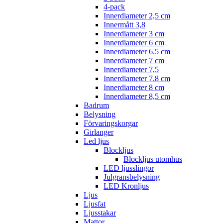
4-pack
Innerdiameter 2,5 cm
Innermått 3,8
Innerdiameter 3 cm
Innerdiameter 6 cm
Innerdiameter 6.5 cm
Innerdiameter 7 cm
Innerdiameter 7,5
Innerdiameter 7.8 cm
Innerdiameter 8 cm
Innerdiameter 8,5 cm
Badrum
Belysning
Förvaringskorgar
Girlanger
Led ljus
Blockljus
Blockljus utomhus
LED ljusslingor
Julgransbelysning
LED Kronljus
Ljus
Ljusfat
Ljusstakar
Mattor