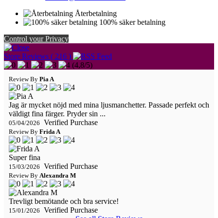
Återbetalning
100% säker betalning
Control your Privacy
Store Reviews ( 216 )
(
4,8
/
5
)
Review By
Pia A
Jag är mycket nöjd med mina ljusmanchetter. Passade perfekt och
väldigt fina färger. Pryder sin ...
Verified Purchase
05/04/2026
Review By
Frida A
Super fina
Verified Purchase
15/03/2026
Review By
Alexandra M
Trevligt bemötande och bra service!
Verified Purchase
15/01/2026