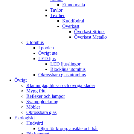
Ethno matta
Tavlor
Texilier
Kuddfodral
Överkast
Överkast Stripes
Överkast Metallo
Utomhus
I poolen
Övrigt ute
LED ljus
LED ljusslingor
Blockljus utomhus
Okrossbara glas utomhus
Övrigt
Klänningar, blusar och övriga kläder
Mygg fritt
Reflexer och lampor
Svampplockning
Möbler
Okrossbara glas
Ekologiskt
Hudvård
Oljor för kropp, ansikte och hår
För hemmet