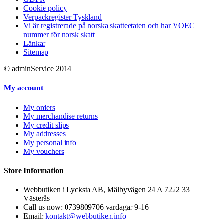
Cookie policy
Verpackregister Tyskland
Vi är registrerade på norska skatteetaten och har VOEC
nummer för norsk skatt
Länkar
Sitemap
© adminService 2014
My account
My orders
My merchandise returns
My credit slips
My addresses
My personal info
My vouchers
Store Information
Webbutiken i Lycksta AB, Mälbyvägen 24 A 7222 33
Västerås
Call us now:
0739809706 vardagar 9-16
Email:
kontakt@webbutiken.info