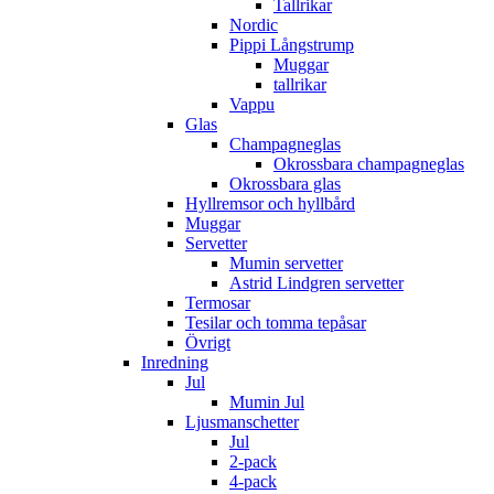
Tallrikar
Nordic
Pippi Långstrump
Muggar
tallrikar
Vappu
Glas
Champagneglas
Okrossbara champagneglas
Okrossbara glas
Hyllremsor och hyllbård
Muggar
Servetter
Mumin servetter
Astrid Lindgren servetter
Termosar
Tesilar och tomma tepåsar
Övrigt
Inredning
Jul
Mumin Jul
Ljusmanschetter
Jul
2-pack
4-pack