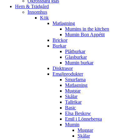
Okrossbara glas
Hem & Trädgård
Innomhus
Kök
Matlagning
Mumins in the kitchen
Mumin Bon Appétit
Brickor
Burkar
Plåtburkar
Glasburkar
Mumin burkar
Disktrasor
Emaljprodukter
Smurfarna
Matlagning
Muggar
Skålar
Tallrikar
Basic
Elsa Beskow
Emil i Lönneberga
Mumin
Muggar
Skålar