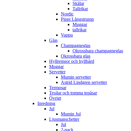
Skålar
Tallrikar
Nordic
Pippi Långstrump
Muggar
tallrikar
Vappu
Glas
Champagneglas
Okrossbara champagneglas
Okrossbara glas
Hyllremsor och hyllbård
Muggar
Servetter
Mumin servetter
Astrid Lindgren servetter
Termosar
Tesilar och tomma tepåsar
Övrigt
Inredning
Jul
Mumin Jul
Ljusmanschetter
Jul
2-pack