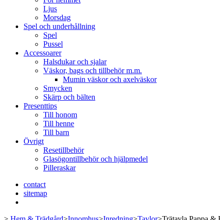
Ljus
Morsdag
Spel och underhållning
Spel
Pussel
Accessoarer
Halsdukar och sjalar
Väskor, bags och tillbehör m.m.
Mumin väskor och axelväskor
Smycken
Skärp och bälten
Presenttips
Till honom
Till henne
Till barn
Övrigt
Resetillbehör
Glasögontillbehör och hjälpmedel
Pilleraskar
contact
sitemap
>
Hem & Trädgård
>
Innomhus
>
Inredning
>
Tavlor
>
Trätavla Pappa & 