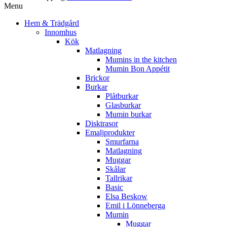
Menu
Hem & Trädgård
Innomhus
Kök
Matlagning
Mumins in the kitchen
Mumin Bon Appétit
Brickor
Burkar
Plåtburkar
Glasburkar
Mumin burkar
Disktrasor
Emaljprodukter
Smurfarna
Matlagning
Muggar
Skålar
Tallrikar
Basic
Elsa Beskow
Emil i Lönneberga
Mumin
Muggar