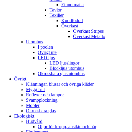
Ethno matta
Tavlor
Texilier
Kuddfodral
Överkast
Överkast Stripes
Överkast Metallo
Utomhus
I poolen
Övrigt ute
LED ljus
LED ljusslingor
Blockljus utomhus
Okrossbara glas utomhus
Övrigt
Klänningar, blusar och övriga kläder
Mygg fritt
Reflexer och lampor
Svampplockning
Möbler
Okrossbara glas
Ekologiskt
Hudvård
Oljor för kropp, ansikte och hår
För hemmet