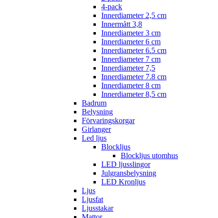
4-pack
Innerdiameter 2,5 cm
Innermått 3,8
Innerdiameter 3 cm
Innerdiameter 6 cm
Innerdiameter 6.5 cm
Innerdiameter 7 cm
Innerdiameter 7,5
Innerdiameter 7.8 cm
Innerdiameter 8 cm
Innerdiameter 8,5 cm
Badrum
Belysning
Förvaringskorgar
Girlanger
Led ljus
Blockljus
Blockljus utomhus
LED ljusslingor
Julgransbelysning
LED Kronljus
Ljus
Ljusfat
Ljusstakar
Mattor