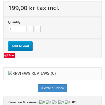
199,00 kr
tax incl.
Quantity
Add to cart
Save
REVIEWS
(0)
Write a Review
Based on
0
reviews
-
0
/
5