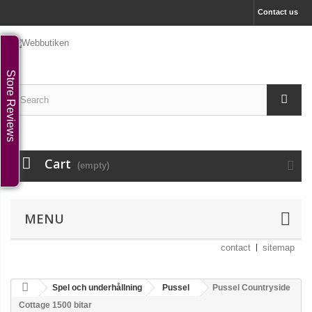
Contact us
Store Reviews
Cart
(empty)
MENU
contact
sitemap
Spel och underhållning
Pussel
Pussel Countryside
Cottage 1500 bitar