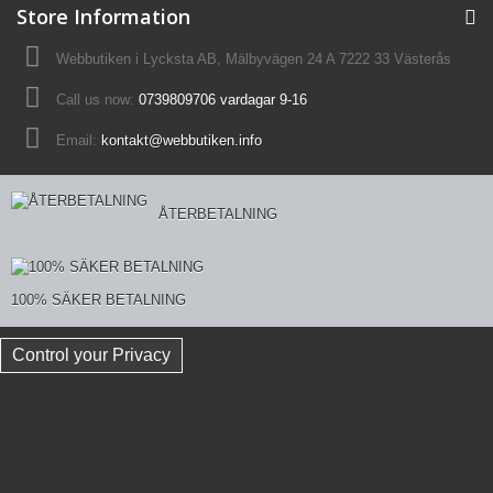
Store Information
Webbutiken i Lycksta AB, Mälbyvägen 24 A 7222 33 Västerås
Call us now:
0739809706 vardagar 9-16
Email:
kontakt@webbutiken.info
ÅTERBETALNING
100% SÄKER BETALNING
Control your Privacy