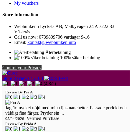
My vouchers
Store Information
Webbutiken i Lycksta AB, Mälbyvägen 24 A 7222 33
Västerås
Call us now:
0739809706 vardagar 9-16
Email:
kontakt@webbutiken.info
Återbetalning
100% säker betalning
Control your Privacy
Store Reviews ( 216 )
(
4,8
/
5
)
Review By
Pia A
Jag är mycket nöjd med mina ljusmanchetter. Passade perfekt och
väldigt fina färger. Pryder sin ...
Verified Purchase
05/04/2026
Review By
Frida A