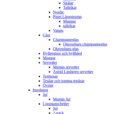
Skålar
Tallrikar
Nordic
Pippi Långstrump
Muggar
tallrikar
Vappu
Glas
Champagneglas
Okrossbara champagneglas
Okrossbara glas
Hyllremsor och hyllbård
Muggar
Servetter
Mumin servetter
Astrid Lindgren servetter
Termosar
Tesilar och tomma tepåsar
Övrigt
Inredning
Jul
Mumin Jul
Ljusmanschetter
Jul
2-pack