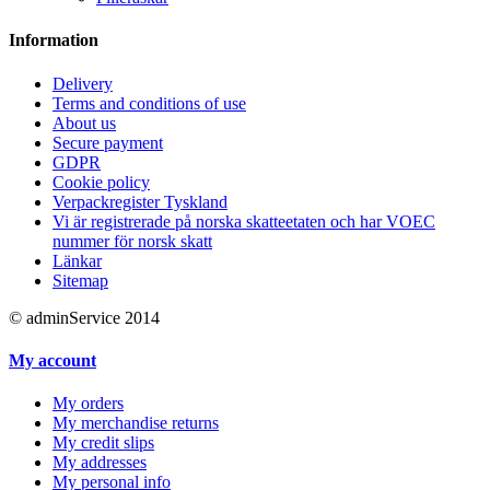
Information
Delivery
Terms and conditions of use
About us
Secure payment
GDPR
Cookie policy
Verpackregister Tyskland
Vi är registrerade på norska skatteetaten och har VOEC
nummer för norsk skatt
Länkar
Sitemap
© adminService 2014
My account
My orders
My merchandise returns
My credit slips
My addresses
My personal info