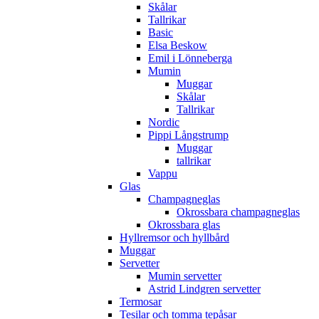
Skålar
Tallrikar
Basic
Elsa Beskow
Emil i Lönneberga
Mumin
Muggar
Skålar
Tallrikar
Nordic
Pippi Långstrump
Muggar
tallrikar
Vappu
Glas
Champagneglas
Okrossbara champagneglas
Okrossbara glas
Hyllremsor och hyllbård
Muggar
Servetter
Mumin servetter
Astrid Lindgren servetter
Termosar
Tesilar och tomma tepåsar