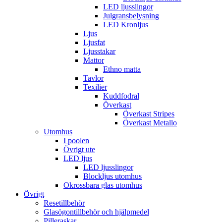
LED ljusslingor
Julgransbelysning
LED Kronljus
Ljus
Ljusfat
Ljusstakar
Mattor
Ethno matta
Tavlor
Texilier
Kuddfodral
Överkast
Överkast Stripes
Överkast Metallo
Utomhus
I poolen
Övrigt ute
LED ljus
LED ljusslingor
Blockljus utomhus
Okrossbara glas utomhus
Övrigt
Resetillbehör
Glasögontillbehör och hjälpmedel
Pilleraskar