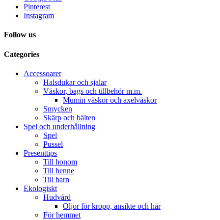
Pinterest
Instagram
Follow us
Categories
Accessoarer
Halsdukar och sjalar
Väskor, bags och tillbehör m.m.
Mumin väskor och axelväskor
Smycken
Skärp och bälten
Spel och underhållning
Spel
Pussel
Presenttips
Till honom
Till henne
Till barn
Ekologiskt
Hudvård
Oljor för kropp, ansikte och hår
För hemmet