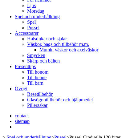
Ljus
Morsdag
Spel och underhållning
Spel
Pussel
Accessoarer
Halsdukar och sjalar
Väskor, bags och tillbehör m.m.
Mumin väskor och axelväskor
Smycken
Skärp och bälten
Presenttips
Till honom
Till henne
Till barn
Övrigt
Resetillbehör
Glasögontillbehör och hjälpmedel
Pilleraskar
contact
sitemap
>
Spel och underhållning
>
Pussel
>
Pussel Cindirella 120 bitar