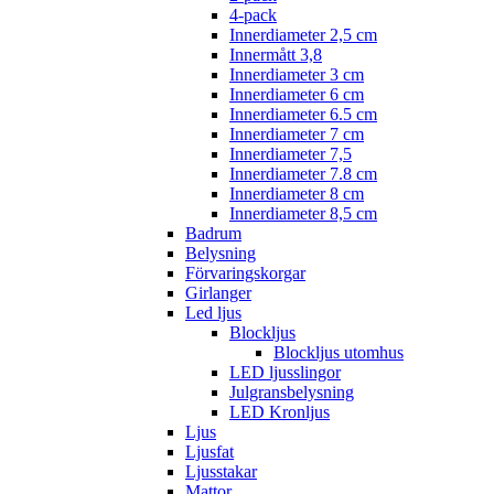
4-pack
Innerdiameter 2,5 cm
Innermått 3,8
Innerdiameter 3 cm
Innerdiameter 6 cm
Innerdiameter 6.5 cm
Innerdiameter 7 cm
Innerdiameter 7,5
Innerdiameter 7.8 cm
Innerdiameter 8 cm
Innerdiameter 8,5 cm
Badrum
Belysning
Förvaringskorgar
Girlanger
Led ljus
Blockljus
Blockljus utomhus
LED ljusslingor
Julgransbelysning
LED Kronljus
Ljus
Ljusfat
Ljusstakar
Mattor