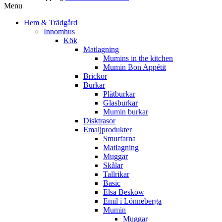
Menu
Hem & Trädgård
Innomhus
Kök
Matlagning
Mumins in the kitchen
Mumin Bon Appétit
Brickor
Burkar
Plåtburkar
Glasburkar
Mumin burkar
Disktrasor
Emaljprodukter
Smurfarna
Matlagning
Muggar
Skålar
Tallrikar
Basic
Elsa Beskow
Emil i Lönneberga
Mumin
Muggar