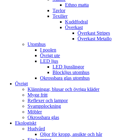
Ethno matta
Tavlor
Texilier
Kuddfodral
Överkast
Överkast Stripes
Överkast Metallo
Utomhus
I poolen
Övrigt ute
LED ljus
LED ljusslingor
Blockljus utomhus
Okrossbara glas utomhus
Övrigt
Klänningar, blusar och övriga kläder
Mygg fritt
Reflexer och lampor
Svampplockning
Möbler
Okrossbara glas
Ekologiskt
Hudvård
Oljor för kropp, ansikte och hår
För hemmet