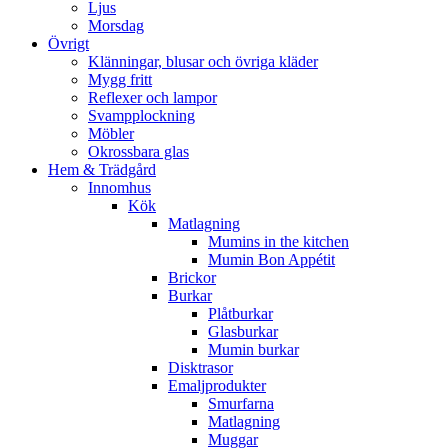
Ljus
Morsdag
Övrigt
Klänningar, blusar och övriga kläder
Mygg fritt
Reflexer och lampor
Svampplockning
Möbler
Okrossbara glas
Hem & Trädgård
Innomhus
Kök
Matlagning
Mumins in the kitchen
Mumin Bon Appétit
Brickor
Burkar
Plåtburkar
Glasburkar
Mumin burkar
Disktrasor
Emaljprodukter
Smurfarna
Matlagning
Muggar