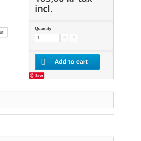
incl.
Quantity
st
Add to cart
Save