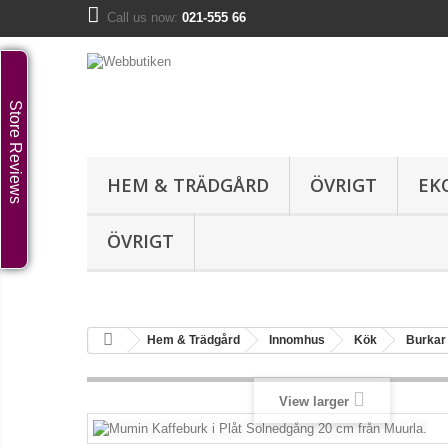
Call us now:
021-555 66
Store Reviews
HEM & TRÄDGÅRD
ÖVRIGT
EK
ÖVRIGT
Hem & Trädgård
Innomhus
Kök
Burkar
View larger