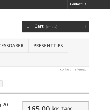
Contact us
Cart
(empty)
CESSOARER
PRESENTTIPS
contact
sitemap
g 20
165,00 kr
tax