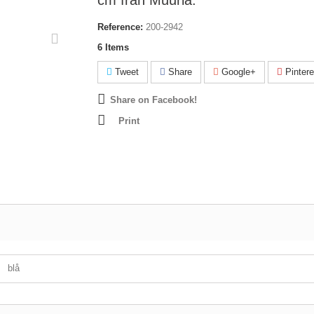
cm från Muurla.
Reference:
200-2942
6
Items
Tweet
Share
Google+
Pintere
Share on Facebook!
Print
blå