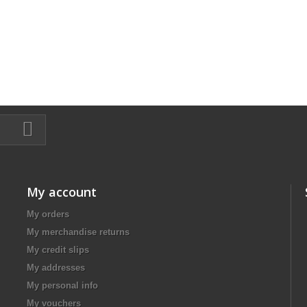
My account
My orders
My merchandise returns
My credit slips
My addresses
My personal info
My vouchers