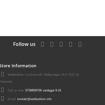
Follow us
Store Information
Webbutiken i Lycksta AB, Mälbyvägen 24 A 7222 33
Västerås
Call us now:
0739809706 vardagar 9-16
Email:
kontakt@webbutiken.info