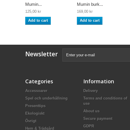
Mumin...
Mumin burk...
125,00 kr
169,00 kr
Add to cart
Add to cart
Newsletter
Categories
Information
Accessoarer
Delivery
Spel och underhållning
Terms and conditions of
use
Presenttips
About us
Ekologiskt
Secure payment
Övrigt
GDPR
Hem & Trädgård