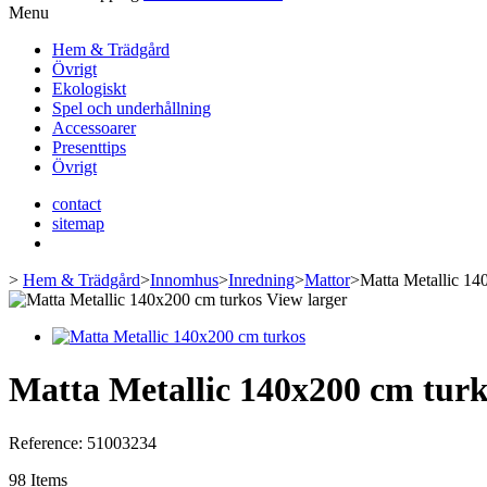
Menu
Hem & Trädgård
Övrigt
Ekologiskt
Spel och underhållning
Accessoarer
Presenttips
Övrigt
contact
sitemap
>
Hem & Trädgård
>
Innomhus
>
Inredning
>
Mattor
>
Matta Metallic 14
View larger
Matta Metallic 140x200 cm tur
Reference:
51003234
98
Items