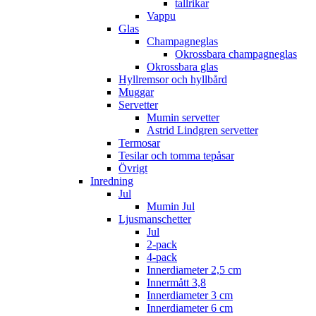
tallrikar
Vappu
Glas
Champagneglas
Okrossbara champagneglas
Okrossbara glas
Hyllremsor och hyllbård
Muggar
Servetter
Mumin servetter
Astrid Lindgren servetter
Termosar
Tesilar och tomma tepåsar
Övrigt
Inredning
Jul
Mumin Jul
Ljusmanschetter
Jul
2-pack
4-pack
Innerdiameter 2,5 cm
Innermått 3,8
Innerdiameter 3 cm
Innerdiameter 6 cm