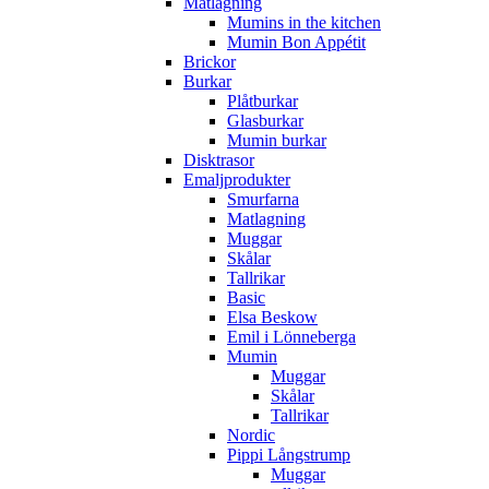
Matlagning
Mumins in the kitchen
Mumin Bon Appétit
Brickor
Burkar
Plåtburkar
Glasburkar
Mumin burkar
Disktrasor
Emaljprodukter
Smurfarna
Matlagning
Muggar
Skålar
Tallrikar
Basic
Elsa Beskow
Emil i Lönneberga
Mumin
Muggar
Skålar
Tallrikar
Nordic
Pippi Långstrump
Muggar