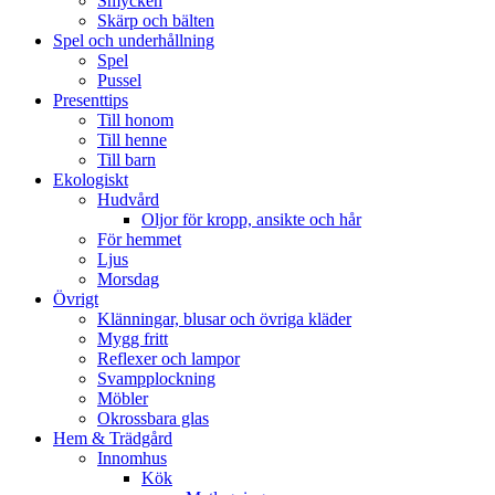
Smycken
Skärp och bälten
Spel och underhållning
Spel
Pussel
Presenttips
Till honom
Till henne
Till barn
Ekologiskt
Hudvård
Oljor för kropp, ansikte och hår
För hemmet
Ljus
Morsdag
Övrigt
Klänningar, blusar och övriga kläder
Mygg fritt
Reflexer och lampor
Svampplockning
Möbler
Okrossbara glas
Hem & Trädgård
Innomhus
Kök