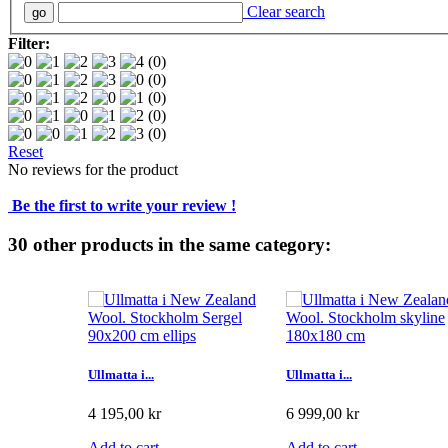
Clear search
Filter:
(0)
(0)
(0)
(0)
(0)
Reset
No reviews for the product
Be the first to write your review !
30 other products in the same category:
Ullmatta i...
Ullmatta i...
4 195,00 kr
6 999,00 kr
Add to cart
Add to cart